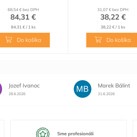
M
68,54 € bez DPH
31,07 € bez DPH
O
84,31 €
38,22 €
Jednotková
Jednotková
84,31 € / 1 ks
38,22 € / 1 ks
cena:
cena:
Do košíka
Do košíka
Jozef Ivanoc
Marek Bálint
MB
Hodnotenie obchodu je 5 z 5 hviezdičiek.
Hodnotenie obchodu 
28.6.2026
21.6.2026