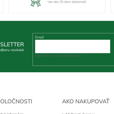
Email
SLETTER
odberu noviniek
Vložením e-mailu súhlasíte s
podmienkami ochra
POLOČNOSTI
AKO NAKUPOVAŤ