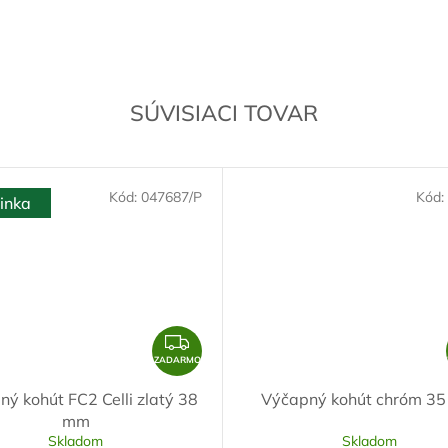
SÚVISIACI TOVAR
Kód:
047687/P
Kód:
inka
Z
A
ZADARMO
D
ý kohút FC2 Celli zlatý 38
Výčapný kohút chróm 3
A
mm
R
Skladom
Skladom