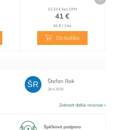
produkt
M
M
33,33 € bez DPH
O
O
41 €
Jednotková
41 € / 1 ks
cena:
Do košíka
Štefan Rak
ŠR
je 5 z 5 hviezdičiek.
Hodnotenie obchodu je 5 z 5 hviezdičiek.
28.4.2026
Zobraziť ďalšie recenzie