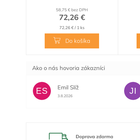
M
58,75 € bez DPH
O
72,26 €
Jednotková
72,26 € / 1 ks
cena:
Do košíka
Emil Slíž
ES
JI
Hodnotenie obchodu je 5 z 5 hviezdičiek.
3.8.2026