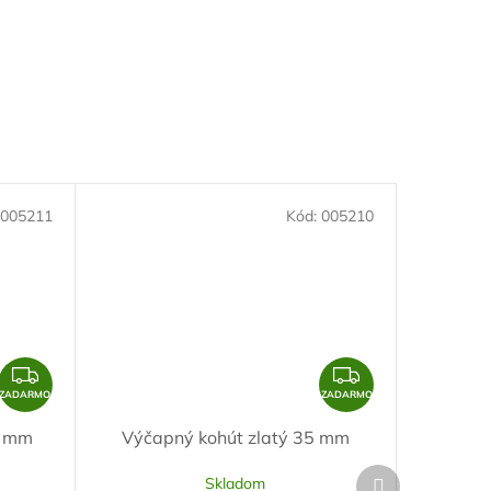
005211
Kód:
005210
Z
Z
A
A
ZADARMO
ZADARMO
D
D
5 mm
Výčapný kohút zlatý 35 mm
A
A
Ďalší
R
R
Skladom