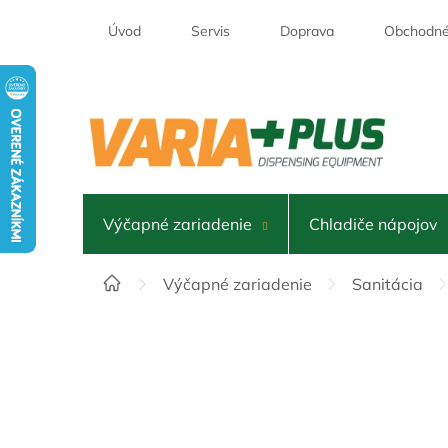
Prejsť
na
Úvod
Servis
Doprava
Obchodné
obsah
Výčapné zariadenie
Chladiče nápojov
Domov
Výčapné zariadenie
Sanitácia