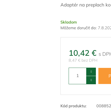
Adaptér na preplach k
Skladom
Môžeme doručiť do:
7.8.20
10,42 €
8,47 € bez DPH
P
Kód produktu:
00885