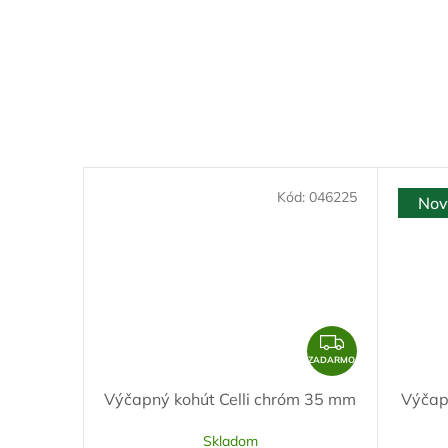
Kód:
046225
Nov
Z
A
ZADARMO
D
Výčapný kohút Celli chróm 35 mm
Výčapn
A
R
Skladom