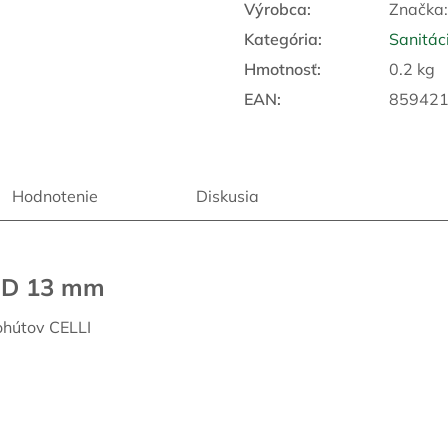
Výrobca:
Značka
Kategória
:
Sanitác
Hmotnosť
:
0.2 kg
EAN
:
85942
Hodnotenie
Diskusia
, D 13 mm
ohútov CELLI