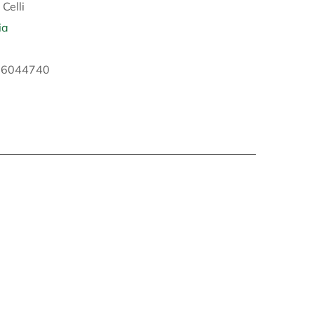
:
Celli
ia
16044740