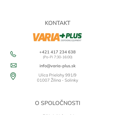
á
á
d
p
a
ä
c
t
i
KONTAKT
i
e
e
p
r
v
k
y
+421 417 234 638
v
(Po-Pi 7:30-16:00)
ý
p
info@varia-plus.sk
i
s
Ulica Prielohy 991/9
u
01007 Žilina - Solinky
O SPOLOČNOSTI