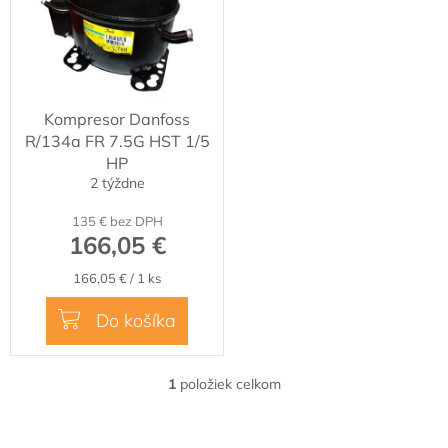
u
i
k
s
t
p
o
r
v
o
Kompresor Danfoss
d
R/134a FR 7.5G HST 1/5
u
HP
k
2 týždne
t
o
135 € bez DPH
v
166,05 €
Jednotková
166,05 € / 1 ks
cena:
Do košíka
1
položiek celkom
O
v
l
Z