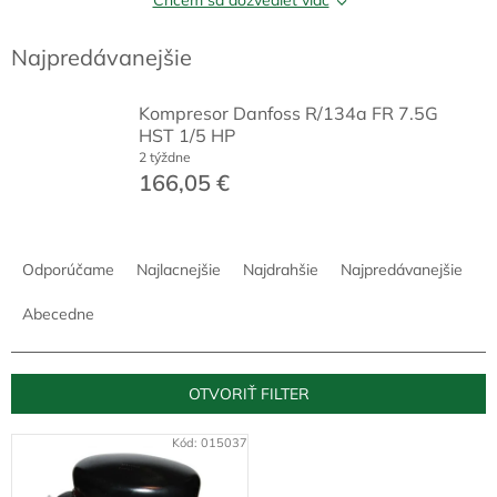
Najpredávanejšie
Kompresor Danfoss R/134a FR 7.5G
HST 1/5 HP
2 týždne
166,05 €
R
a
Odporúčame
Najlacnejšie
Najdrahšie
Najpredávanejšie
d
e
Abecedne
n
i
e
OTVORIŤ FILTER
p
r
V
Kód:
015037
o
ý
d
p