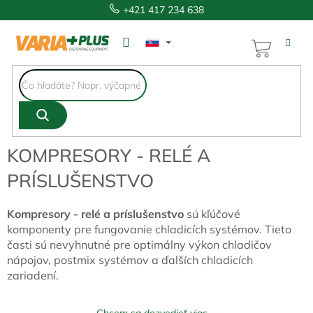
Prejsť
+421 417 234 638
na
obsah
NÁKUP
KOŠÍK
KOMPRESORY - RELÉ A
PRÍSLUŠENSTVO
Kompresory - relé a príslušenstvo
sú kľúčové
komponenty pre fungovanie chladicích systémov. Tieto
časti sú nevyhnutné pre optimálny výkon chladičov
nápojov, postmix systémov a ďalších chladicích
zariadení.
Chcem sa dozvedieť viac