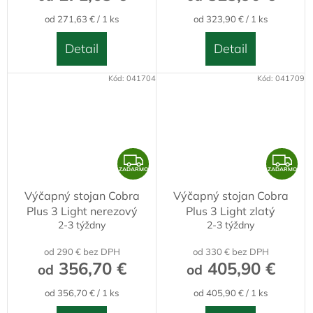
O
O
Jednotková
Jednotková
od 271,63 € / 1 ks
od 323,90 € / 1 ks
cena:
cena:
Detail
Detail
Kód:
041704
Kód:
041709
Z
Z
ZADARMO
ZADARMO
A
A
Výčapný stojan Cobra
Výčapný stojan Cobra
D
D
Plus 3 Light nerezový
Plus 3 Light zlatý
A
A
2-3 týždny
2-3 týždny
R
R
od 290 € bez DPH
od 330 € bez DPH
M
M
356,70 €
405,90 €
od
od
O
O
Jednotková
Jednotková
od 356,70 € / 1 ks
od 405,90 € / 1 ks
cena:
cena: