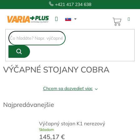
Prejsť
+421 417 234 638
na
obsah
NÁKUP
KOŠÍK
VÝČAPNÉ STOJANY COBRA
Chcem sa dozvedieť viac
Najpredávanejšie
Výčapný stojan K1 nerezový
Skladom
145,17 €