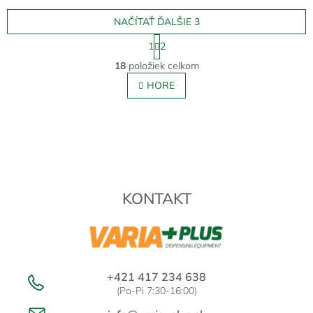
NAČÍTAŤ ĎALŠIE 3
S
1
2
t
O
r
18
položiek celkom
v
á
l
HORE
n
á
k
o
d
v
Z
a
a
c
á
n
i
p
i
e
ä
e
p
t
r
KONTAKT
i
v
e
k
y
v
ý
p
+421 417 234 638
i
(Po-Pi 7:30-16:00)
s
u