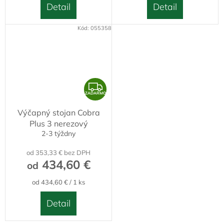
Detail
Detail
Kód:
055358
Z
ZADARMO
A
Výčapný stojan Cobra
D
Plus 3 nerezový
A
2-3 týždny
R
od 353,33 € bez DPH
M
434,60 €
od
O
Jednotková
od 434,60 € / 1 ks
cena:
Detail