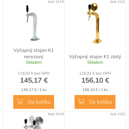
r
V
Kód:
K1CR
Kód:
K1ZL
o
ý
d
p
u
i
k
s
t
p
o
r
v
o
Výčapný stojan K1
d
nerezový
Výčapný stojan K1 zlatý
u
Skladom
Skladom
k
t
118,02 € bez DPH
126,91 € bez DPH
o
145,17 €
156,10 €
v
Jednotková
Jednotková
145,17 € / 1 ks
156,10 € / 1 ks
cena:
cena:
Do košíka
Do košíka
Kód:
K2CR
Kód:
K2ZL