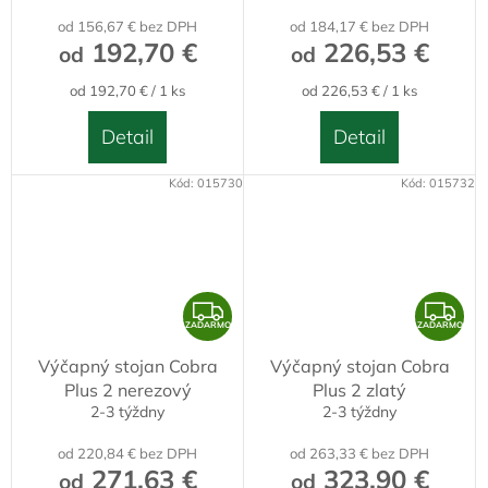
od 156,67 € bez DPH
od 184,17 € bez DPH
192,70 €
226,53 €
od
od
Jednotková
Jednotková
od 192,70 € / 1 ks
od 226,53 € / 1 ks
cena:
cena:
Detail
Detail
Kód:
015730
Kód:
015732
Z
Z
ZADARMO
ZADARMO
A
A
Výčapný stojan Cobra
Výčapný stojan Cobra
D
D
Plus 2 nerezový
Plus 2 zlatý
A
A
2-3 týždny
2-3 týždny
R
R
od 220,84 € bez DPH
od 263,33 € bez DPH
M
M
271,63 €
323,90 €
od
od