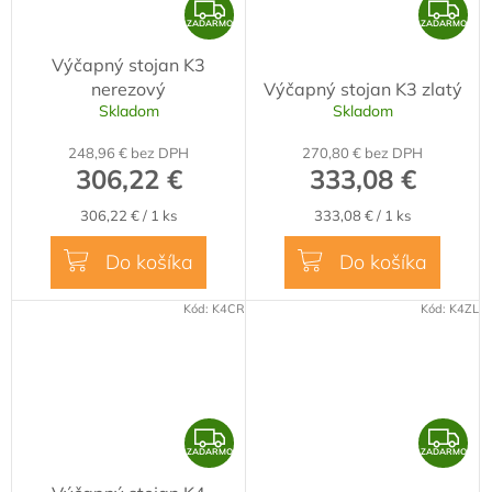
Z
Z
ZADARMO
ZADARMO
A
A
Výčapný stojan K3
D
D
nerezový
Výčapný stojan K3 zlatý
A
A
Skladom
Skladom
R
R
248,96 € bez DPH
270,80 € bez DPH
M
M
306,22 €
333,08 €
O
O
Jednotková
Jednotková
306,22 € / 1 ks
333,08 € / 1 ks
cena:
cena:
Do košíka
Do košíka
Kód:
K4CR
Kód:
K4ZL
Z
Z
ZADARMO
ZADARMO
A
A