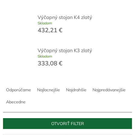
Výčapný stojan K4 zlatý
Skladom
432,21 €
Výčapný stojan K3 zlatý
Skladom
333,08 €
R
a
Odporúčame
Najlacnejšie
Najdrahšie
Najpredávanejšie
d
e
Abecedne
n
i
e
OTVORIŤ FILTER
p