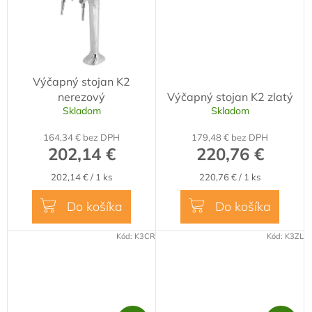
Výčapný stojan K2
nerezový
Výčapný stojan K2 zlatý
Skladom
Skladom
164,34 € bez DPH
179,48 € bez DPH
202,14 €
220,76 €
Jednotková
Jednotková
202,14 € / 1 ks
220,76 € / 1 ks
cena:
cena:
Do košíka
Do košíka
Kód:
K3CR
Kód:
K3ZL