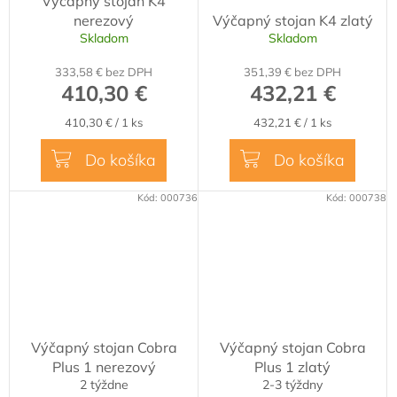
Výčapný stojan K4
D
D
nerezový
Výčapný stojan K4 zlatý
A
A
Skladom
Skladom
R
R
333,58 € bez DPH
351,39 € bez DPH
M
M
410,30 €
432,21 €
O
O
Jednotková
Jednotková
410,30 € / 1 ks
432,21 € / 1 ks
cena:
cena:
Do košíka
Do košíka
Kód:
000736
Kód:
000738
Výčapný stojan Cobra
Výčapný stojan Cobra
Plus 1 nerezový
Plus 1 zlatý
2 týždne
2-3 týždny