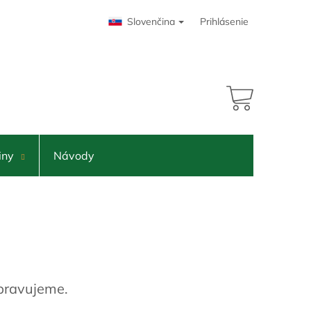
Slovenčina
Prihlásenie
NÁKUPNÝ
KOŠÍK
iny
Návody
ipravujeme.