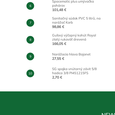
Spacematic plus umývačka
pohárov
101,48 €
Sanitačný súdok PVC 5 litrů, na
narážač Korb
98,86 €
Guľový výčapný kohút Royal
zlatý rukoväť drevená
166,05 €
Narážacia hlava Bajonet
27,55 €
SG spojka vnútorný závit 5/8
hadica 3/8 PI451215FS
2,70 €
NEW