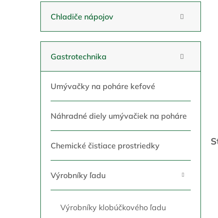
a
n
Chladiče nápojov
e
l
Gastrotechnika
Umývačky na poháre kefové
Náhradné diely umývačiek na poháre
S
Chemické čistiace prostriedky
Výrobníky ľadu
Výrobníky klobúčkového ľadu