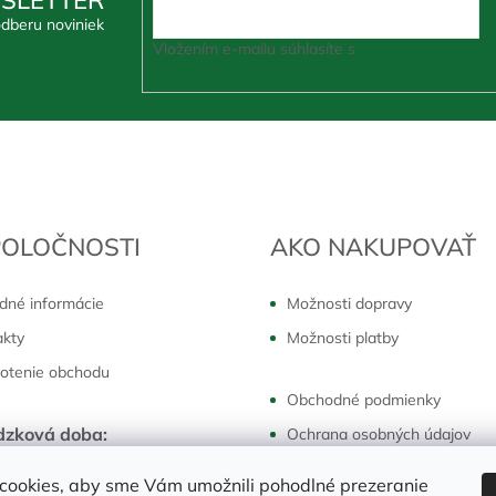
odberu noviniek
Vložením e-mailu súhlasíte s
podmienkami ochra
POLOČNOSTI
AKO NAKUPOVAŤ
dné informácie
Možnosti dopravy
akty
Možnosti platby
otenie obchodu
Obchodné podmienky
dzková doba:
Ochrana osobných údajov
k - piatok:
7:30 - 16:00 hod
Reklamácie a vrátenie
cookies, aby sme Vám umožnili pohodlné prezeranie