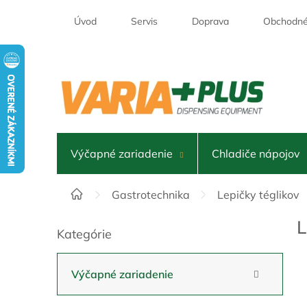
Prejsť
na
Úvod
Servis
Doprava
Obchodné
obsah
Výčapné zariadenie
Chladiče nápojov
Domov
Gastrotechnika
Lepičky téglikov
B
L
Kategórie
Preskočiť
o
kategórie
č
n
Výčapné zariadenie
ý
p