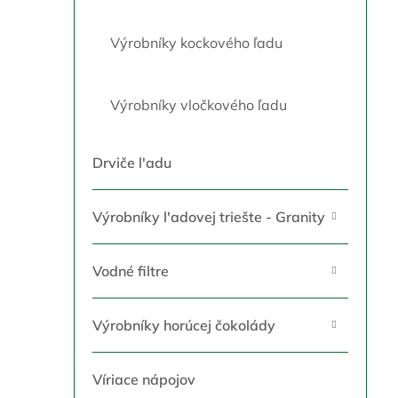
Výrobníky kockového ľadu
Výrobníky vločkového ľadu
Drviče l'adu
Výrobníky l'adovej triešte - Granity
Vodné filtre
Výrobníky horúcej čokolády
Víriace nápojov