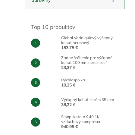
Suroviny
Top 10 produktov
Global Varia guľový výčapný
kohút nerezový
153,75 €
Zadné šróbenie pre výčapné
kohút 100 mm nerez oceľ
23,37 €
Rýchlospojka
10,25 €
Výčapný kohút chróm 35 mm
38,22 €
Sinop Anta AK 40 1K
vzduchový kompresor
940,95 €