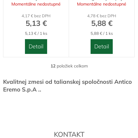
Momentálne nedostupné
Momentálne nedostupné
4,17 € bez DPH
4,78 € bez DPH
5,13 €
5,88 €
Jednotková
Jednotková
5,13 € / 1 ks
5,88 € / 1 ks
cena:
cena:
Detail
Detail
12
položiek celkom
O
v
l
Kvalitnej zmesi od talianskej spoločnosti Antico
á
Eremo S.p.A ..
d
a
Z
c
á
i
p
e
p
ä
r
t
v
KONTAKT
i