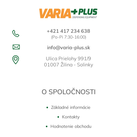
k
e
y
v
ý
p
i
+421 417 234 638
s
(Po-Pi 7:30-16:00)
u
info@varia-plus.sk
Ulica Prielohy 991/9
01007 Žilina - Solinky
O SPOLOČNOSTI
Základné informácie
Kontakty
Hodnotenie obchodu