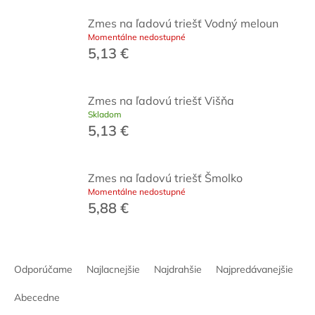
Zmes na ľadovú triešť Vodný meloun
Momentálne nedostupné
5,13 €
Zmes na ľadovú triešť Višňa
Skladom
5,13 €
Zmes na ľadovú triešť Šmolko
Momentálne nedostupné
5,88 €
R
a
Odporúčame
Najlacnejšie
Najdrahšie
Najpredávanejšie
d
e
Abecedne
n