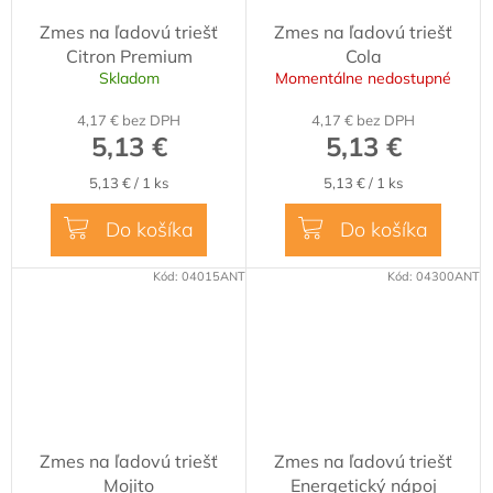
Zmes na ľadovú triešť
Zmes na ľadovú triešť
Citron Premium
Cola
Skladom
Momentálne nedostupné
4,17 € bez DPH
4,17 € bez DPH
5,13 €
5,13 €
Jednotková
Jednotková
5,13 € / 1 ks
5,13 € / 1 ks
cena:
cena:
Do košíka
Do košíka
Kód:
04015ANT
Kód:
04300ANT
Zmes na ľadovú triešť
Zmes na ľadovú triešť
Mojito
Energetický nápoj