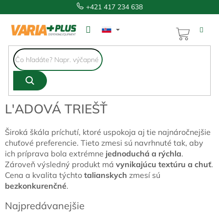
Prejsť
+421 417 234 638
na
obsah
NÁKUP
KOŠÍK
L'ADOVÁ TRIEŠŤ
Široká škála príchutí, ktoré uspokoja aj tie najnáročnejšie
chuťové preferencie. Tieto zmesi sú navrhnuté tak, aby
ich príprava bola extrémne
jednoduchá a rýchla
.
Zároveň výsledný produkt má
vynikajúcu textúru a chuť
.
Cena a kvalita týchto
talianskych
zmesí sú
bezkonkurenčné
.
Najpredávanejšie