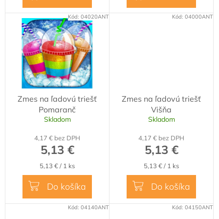
Kód:
04020ANT
Kód:
04000ANT
Zmes na ľadovú triešť
Zmes na ľadovú triešť
Pomaranč
Višňa
Skladom
Skladom
4,17 € bez DPH
4,17 € bez DPH
5,13 €
5,13 €
Jednotková
Jednotková
5,13 € / 1 ks
5,13 € / 1 ks
cena:
cena:
Do košíka
Do košíka
Kód:
04140ANT
Kód:
04150ANT