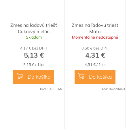
Zmes na ľadovú triešť
Zmes na ľadovú triešť
Cukrový melón
Mäta
Skladom
Momentálne nedostupné
4,17 € bez DPH
3,50 € bez DPH
5,13 €
4,31 €
Jednotková
Jednotková
5,13 € / 1 ks
4,31 € / 1 ks
cena:
cena:
Do košíka
Do košíka
Kód:
04085ANT
Kód:
04220ANT