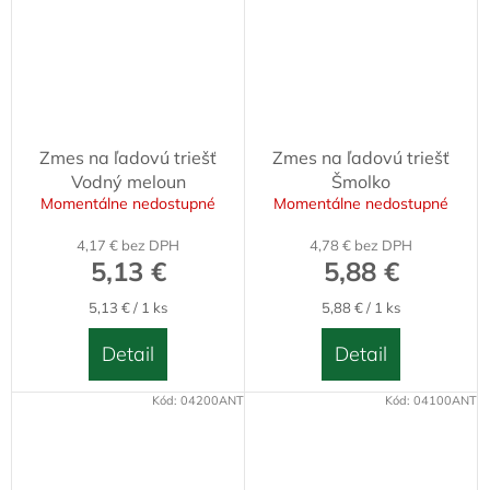
Zmes na ľadovú triešť
Zmes na ľadovú triešť
Vodný meloun
Šmolko
Momentálne nedostupné
Momentálne nedostupné
4,17 € bez DPH
4,78 € bez DPH
5,13 €
5,88 €
Jednotková
Jednotková
5,13 € / 1 ks
5,88 € / 1 ks
cena:
cena:
Detail
Detail
Kód:
04200ANT
Kód:
04100ANT