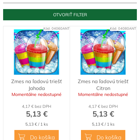
i
e
OTVORIŤ FILTER
p
r
V
Kód:
04060ANT
Kód:
04080ANT
o
ý
d
p
u
i
k
s
t
p
o
r
v
o
Zmes na ľadovú triešť
Zmes na ľadovú triešť
d
Jahoda
Citron
u
Momentálne nedostupné
Momentálne nedostupné
k
t
4,17 € bez DPH
4,17 € bez DPH
o
5,13 €
5,13 €
v
Jednotková
Jednotková
5,13 € / 1 ks
5,13 € / 1 ks
cena:
cena:
Do košíka
Do košíka