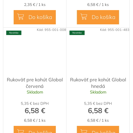
Jednotková
Jednotková
2,35 € / 1 ks
6,58 € / 1 ks
cena:
cena:
Do košíka
Do košíka
Kód:
955-001-008
Kód:
955-001-483
Novinka
Novinka
Rukoväť pre kohút Global
Rukoväť pre kohút Global
červená
hnedá
Skladom
Skladom
5,35 € bez DPH
5,35 € bez DPH
6,58 €
6,58 €
Jednotková
Jednotková
6,58 € / 1 ks
6,58 € / 1 ks
cena:
cena:
Do košíka
Do košíka