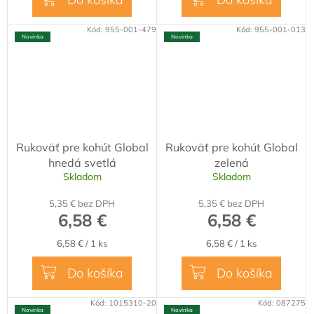
Kód:
955-001-479
Kód:
955-001-013
Novinka
Novinka
Rukoväť pre kohút Global
Rukoväť pre kohút Global
hnedá svetlá
zelená
Skladom
Skladom
5,35 € bez DPH
5,35 € bez DPH
6,58 €
6,58 €
Jednotková
Jednotková
6,58 € / 1 ks
6,58 € / 1 ks
cena:
cena:
Do košíka
Do košíka
Kód:
1015310-20
Kód:
087275
Novinka
Novinka