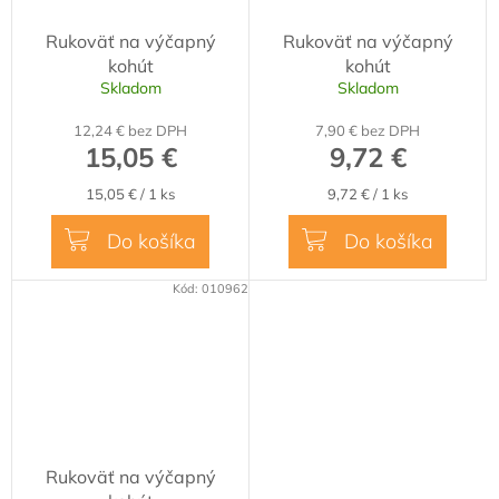
Rukoväť na výčapný
Rukoväť na výčapný
kohút
kohút
Skladom
Skladom
12,24 € bez DPH
7,90 € bez DPH
15,05 €
9,72 €
Jednotková
Jednotková
15,05 € / 1 ks
9,72 € / 1 ks
cena:
cena:
Do košíka
Do košíka
Kód:
010962
Rukoväť na výčapný