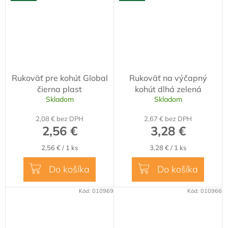
Rukoväť pre kohút Global
Rukoväť na výčapný
čierna plast
kohút dlhá zelená
Skladom
Skladom
2,08 € bez DPH
2,67 € bez DPH
2,56 €
3,28 €
Jednotková
Jednotková
2,56 € / 1 ks
3,28 € / 1 ks
cena:
cena:
Do košíka
Do košíka
Kód:
010969
Kód:
010966