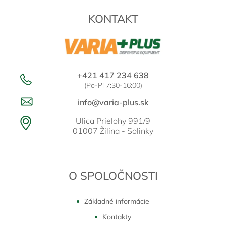
p
t
r
KONTAKT
i
v
e
k
y
v
ý
p
+421 417 234 638
i
(Po-Pi 7:30-16:00)
s
u
info@varia-plus.sk
Ulica Prielohy 991/9
01007 Žilina - Solinky
O SPOLOČNOSTI
Základné informácie
Kontakty