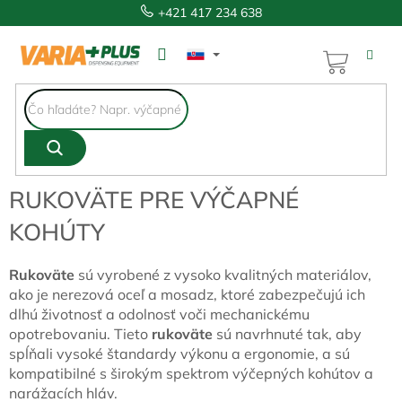
Prejsť
+421 417 234 638
na
obsah
NÁKUP
KOŠÍK
RUKOVÄTE PRE VÝČAPNÉ
KOHÚTY
Rukoväte
sú vyrobené z vysoko kvalitných materiálov,
ako je nerezová oceľ a mosadz, ktoré zabezpečujú ich
dlhú životnosť a odolnosť voči mechanickému
opotrebovaniu. Tieto
rukoväte
sú navrhnuté tak, aby
spĺňali vysoké štandardy výkonu a ergonomie, a sú
kompatibilné s širokým spektrom výčepných kohútov a
narážacích hláv.