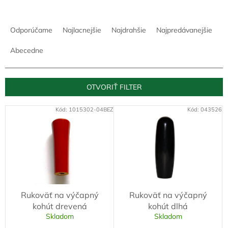
R
a
Odporúčame
Najlacnejšie
Najdrahšie
Najpredávanejšie
d
e
Abecedne
n
i
e
OTVORIŤ FILTER
p
r
V
Kód:
1015302-04BEZ
Kód:
043526
o
ý
d
p
u
i
k
s
t
p
o
r
v
o
Rukoväť na výčapný
Rukoväť na výčapný
d
kohút drevená
kohút dlhá
u
Skladom
Skladom
k