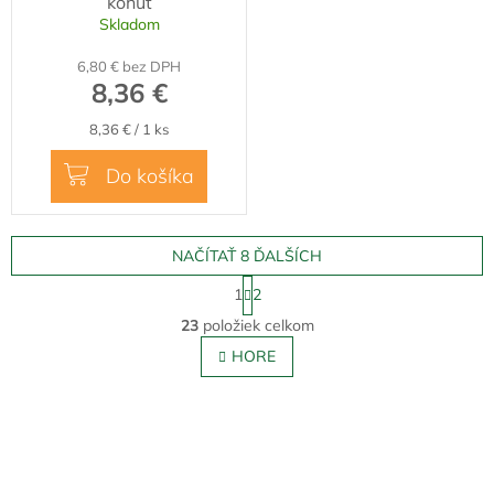
kohút
Skladom
6,80 € bez DPH
8,36 €
Jednotková
8,36 € / 1 ks
cena:
Do košíka
NAČÍTAŤ 8 ĎALŠÍCH
S
1
2
t
O
r
23
položiek celkom
v
á
l
HORE
n
á
k
o
d
v
Z
a
a
c
á
n
i
p
i
e
ä
e