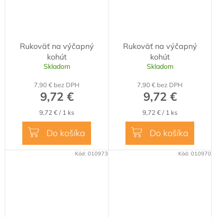
Rukoväť na výčapný
Rukoväť na výčapný
kohút
kohút
Skladom
Skladom
7,90 € bez DPH
7,90 € bez DPH
9,72 €
9,72 €
Jednotková
Jednotková
9,72 € / 1 ks
9,72 € / 1 ks
cena:
cena:
Do košíka
Do košíka
Kód:
010973
Kód:
010970