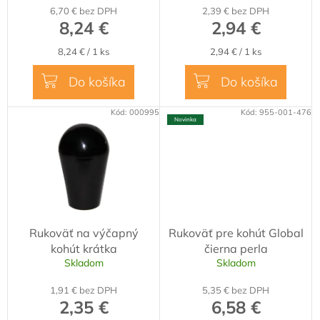
t
6,70 € bez DPH
2,39 € bez DPH
o
8,24 €
2,94 €
v
Jednotková
Jednotková
8,24 € / 1 ks
2,94 € / 1 ks
cena:
cena:
Do košíka
Do košíka
Kód:
000995
Kód:
955-001-476
Novinka
Rukoväť na výčapný
Rukoväť pre kohút Global
kohút krátka
čierna perla
Skladom
Skladom
1,91 € bez DPH
5,35 € bez DPH
2,35 €
6,58 €