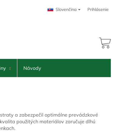
Slovenčina
Prihlásenie
NÁKUPNÝ
KOŠÍK
iny
Návody
 straty a zabezpečil optimálne prevádzkové
valita použitých materiálov zaručuje dlhú
enkach.