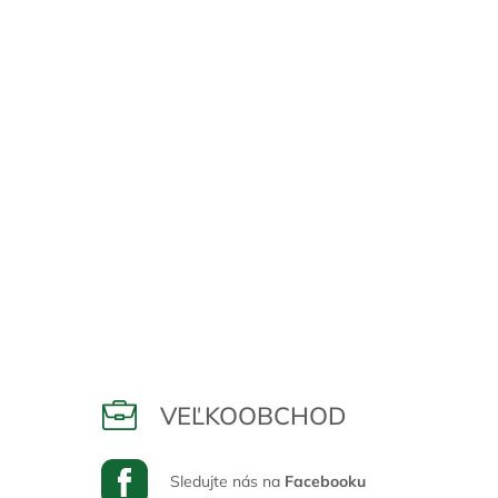
o
v
a
n
i
e
VEĽKOOBCHOD
Sledujte nás na
Facebooku