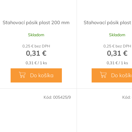
Sťahovací pásik plast 200 mm
Sťahovací pásik plas
Skladom
Skladom
0,25 € bez DPH
0,25 € bez DPH
0,31 €
0,31 €
Jednotková
Jednotková
0,31 € / 1 ks
0,31 € / 1 ks
cena:
cena:
Do košíka
Do koší
Kód:
005425/9
Kód: