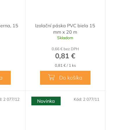
ierna, 15
Izolační páska PVC biela 15
mm x 20 m
Skladom
0,66 € bez DPH
0,81 €
Jednotková
0,81 € / 1 ks
cena:
ka
Do košíka
d:
2 077/12
Kód:
2 077/11
Novinka