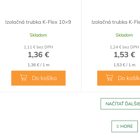
Izolačná trubka K-Flex 10×9
Izolačná trubka K-F
Skladom
Skladom
1,11 € bez DPH
1,24 € bez DPH
1,36 €
1,53 €
Jednotková
Jednotková
1,36 € / 1 m
1,53 € / 1 m
cena:
cena:
Do košíka
Do koší
NAČÍTAŤ ĎALŠIE
O
v
HORE
l
á