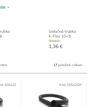
viac
trubka
Izolačná trubka
x6
K-Flex 10×9
Skladom
1,36 €
edne
17
položiek celkom
ód:
005425
Kód:
005425/P