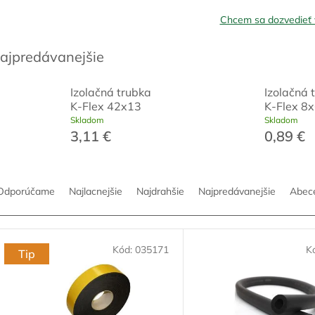
Chcem sa dozvedieť 
ajpredávanejšie
Izolačná trubka
Izolačná 
K-Flex 42x13
K-Flex 8
Skladom
Skladom
3,11 €
0,89 €
Odporúčame
Najlacnejšie
Najdrahšie
Najpredávanejšie
Abec
Kód:
035171
K
Tip