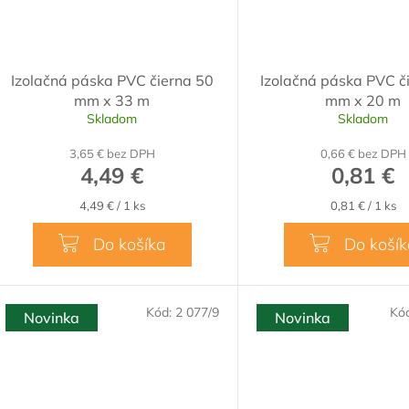
Izolačná páska PVC čierna 50
Izolačná páska PVC č
mm x 33 m
mm x 20 m
Skladom
Skladom
3,65 € bez DPH
0,66 € bez DPH
4,49 €
0,81 €
Jednotková
Jednotková
4,49 € / 1 ks
0,81 € / 1 ks
cena:
cena:
Do košíka
Do koší
Kód:
2 077/9
Kó
Novinka
Novinka