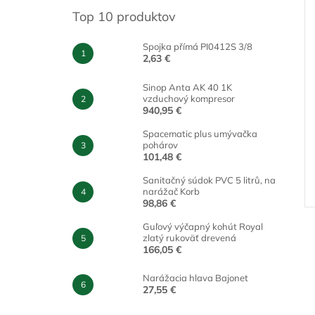
Top 10 produktov
Spojka přímá PI0412S 3/8
2,63 €
Sinop Anta AK 40 1K
vzduchový kompresor
940,95 €
Spacematic plus umývačka
pohárov
101,48 €
Sanitačný súdok PVC 5 litrů, na
narážač Korb
98,86 €
Guľový výčapný kohút Royal
zlatý rukoväť drevená
166,05 €
Narážacia hlava Bajonet
27,55 €