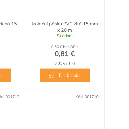
elená 15
Izolační páska PVC žltá 15 mm
x 20 m
Skladom
0,66 € bez DPH
0,81 €
Jednotková
0,81 € / 1 ks
cena:
ka
Do košíka
ód:
001712
Kód:
001710