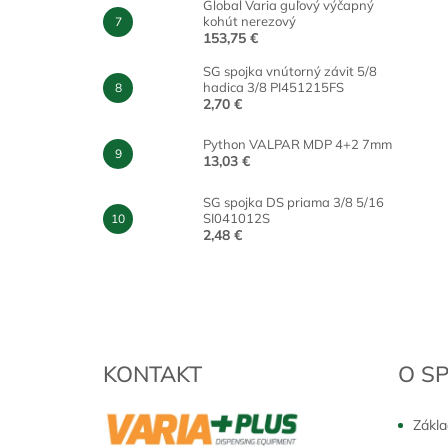
Global Varia guľový výčapný
kohút nerezový
153,75 €
SG spojka vnútorný závit 5/8
hadica 3/8 PI451215FS
2,70 €
Python VALPAR MDP 4+2 7mm
13,03 €
SG spojka DS priama 3/8 5/16
SI041012S
2,48 €
Z
á
p
ä
t
KONTAKT
O S
i
e
Zákla