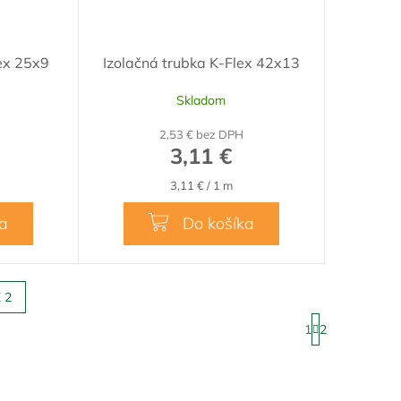
lex 25x9
Izolačná trubka K-Flex 42x13
Skladom
2,53 € bez DPH
3,11 €
Jednotková
3,11 € / 1 m
cena:
ka
Do košíka
 2
S
1
2
t
r
á
n
k