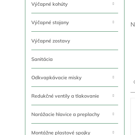
a
Výčapné kohúty
n
e
l
Výčapné stojany
N
Výčapné zostavy
Sanitácia
R
Odkvapkávacie misky
a
d
e
Redukčné ventily a tlakovanie
n
V
i
ý
e
p
Narážacie hlavice a preplachy
p
i
r
s
Montážne plastové spojky
o
p