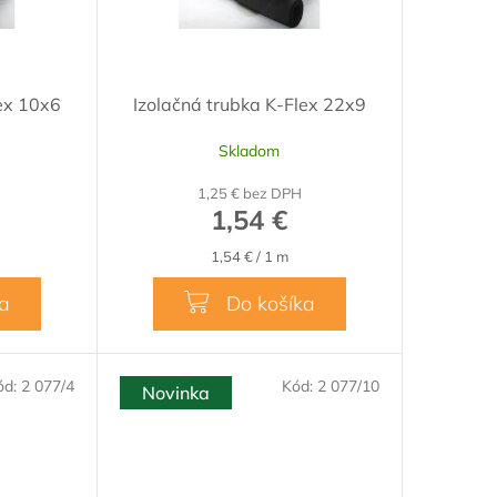
lex 10x6
Izolačná trubka K-Flex 22x9
Skladom
1,25 € bez DPH
1,54 €
Jednotková
1,54 € / 1 m
cena:
ka
Do košíka
ód:
2 077/4
Kód:
2 077/10
Novinka