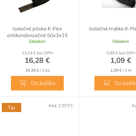
Izolačná páska K-Flex
Izolačná trubka K-F
antikondenzačná 50x3x15
Skladom
Skladom
13,24 € bez DPH
0,89 € bez DPH
16,28 €
1,09 €
Jednotková
Jednotková
16,28 € / 1 ks
1,09 € / 1 m
cena:
cena:
Do košíka
Do koší
Kód:
2 077/1
K
Tip