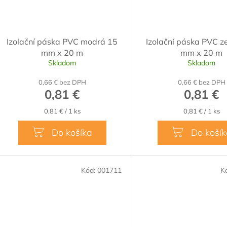
Izolační páska PVC modrá 15
Izolační páska PVC z
mm x 20 m
mm x 20 m
Skladom
Skladom
0,66 € bez DPH
0,66 € bez DPH
0,81 €
0,81 €
Jednotková
Jednotková
0,81 € / 1 ks
0,81 € / 1 ks
cena:
cena:
Do košíka
Do koší
Kód:
001711
K