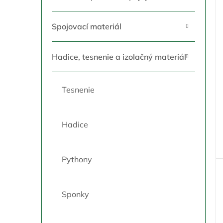
d
r
u
o
Spojovací materiál
k
d
t
u
o
k
Hadice, tesnenie a izolačný materiál
v
t
o
v
Tesnenie
Hadice
Pythony
Sponky