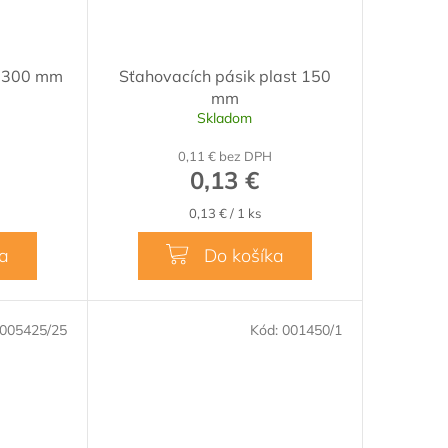
t 300 mm
Sťahovacích pásik plast 150
mm
Skladom
0,11 € bez DPH
0,13 €
Jednotková
0,13 € / 1 ks
cena:
ka
Do košíka
005425/25
Kód:
001450/1