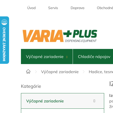
Prejsť
na
Úvod
Servis
Doprava
Obchodné
obsah
Výčapné zariadenie
Chladiče nápojov
Domov
Výčapné zariadenie
Hadice, tesn
B
Kategórie
Preskočiť
o
kategórie
č
I
n
Výčapné zariadenie
p
ý
ž
p