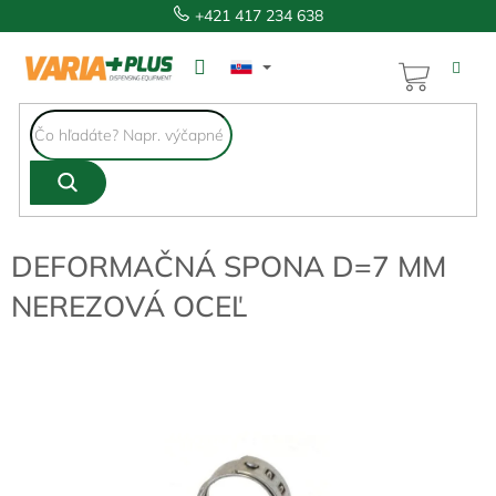
Prejsť
+421 417 234 638
na
obsah
NÁKUP
KOŠÍK
DEFORMAČNÁ SPONA D=7 MM
NEREZOVÁ OCEĽ