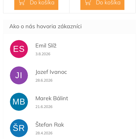
Do košíka
Do košíka
Emil Slíž
ES
Hodnotenie obchodu je 5 z 5 hviezdičiek.
3.8.2026
Jozef Ivanoc
JI
Hodnotenie obchodu je 5 z 5 hviezdičiek.
28.6.2026
Marek Bálint
MB
Hodnotenie obchodu je 5 z 5 hviezdičiek.
21.6.2026
Štefan Rak
ŠR
Hodnotenie obchodu je 5 z 5 hviezdičiek.
28.4.2026