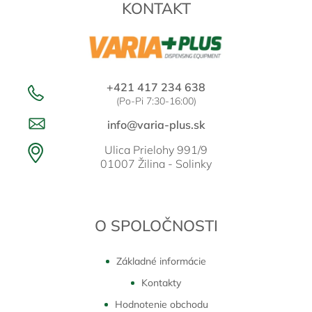
KONTAKT
i
e
+421 417 234 638
(Po-Pi 7:30-16:00)
info@varia-plus.sk
Ulica Prielohy 991/9
01007 Žilina - Solinky
O SPOLOČNOSTI
Základné informácie
Kontakty
Hodnotenie obchodu