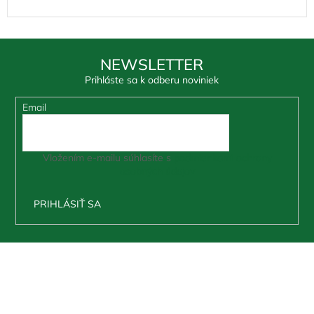
NEWSLETTER
Prihláste sa k odberu noviniek
Email
Vložením e-mailu súhlasíte s
podmienkami ochrany
osobných údajov
PRIHLÁSIŤ SA
Z
á
p
ä
t