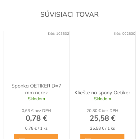
SÚVISIACI TOVAR
Kód:
103832
Kód:
002830
Sponka OETIKER D=7
mm nerez
Kliešte na spony Oetiker
Skladom
Skladom
0,63 € bez DPH
20,80 € bez DPH
0,78 €
25,58 €
Jednotková
Jednotková
0,78 € / 1 ks
25,58 € / 1 ks
cena:
cena: