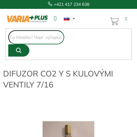
Prejsť
+421 417 234 638
na
obsah
NÁKUP
KOŠÍK
DIFUZOR CO2 Y S KULOVÝMI
VENTILY 7/16