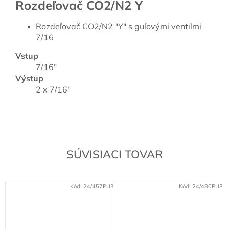
Rozdeľovač CO2/N2 Y
Rozdeľovač CO2/N2 "Y" s guľovými ventilmi
7/16
Vstup
7/16"
Výstup
2 x 7/16"
SÚVISIACI TOVAR
Kód:
24/457PU3
Kód:
24/480PU3