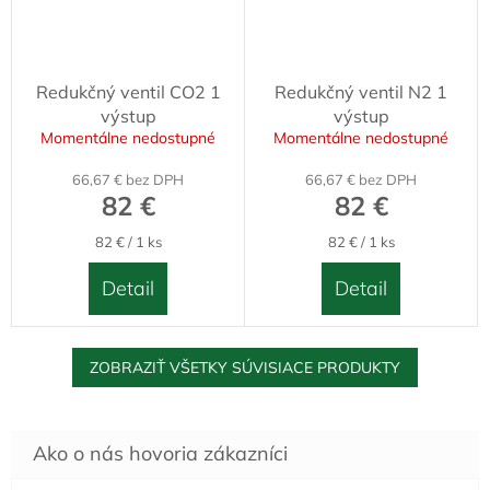
Redukčný ventil CO2 1
Redukčný ventil N2 1
výstup
výstup
Momentálne nedostupné
Momentálne nedostupné
66,67 € bez DPH
66,67 € bez DPH
82 €
82 €
Jednotková
Jednotková
82 € / 1 ks
82 € / 1 ks
cena:
cena:
Detail
Detail
ZOBRAZIŤ VŠETKY SÚVISIACE PRODUKTY