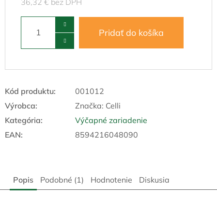
36,32 € bez DPH
Pridať do košíka
Kód produktu:
001012
Výrobca:
Značka:
Celli
Kategória
:
Výčapné zariadenie
EAN
:
8594216048090
Popis
Podobné (1)
Hodnotenie
Diskusia