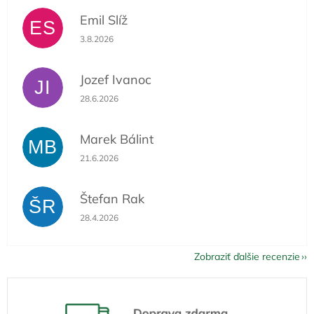
Emil Slíž
ES
Hodnotenie obchodu je 5 z 5 hviezdičiek.
3.8.2026
Jozef Ivanoc
JI
Hodnotenie obchodu je 5 z 5 hviezdičiek.
28.6.2026
Marek Bálint
MB
Hodnotenie obchodu je 5 z 5 hviezdičiek.
21.6.2026
Štefan Rak
ŠR
Hodnotenie obchodu je 5 z 5 hviezdičiek.
28.4.2026
Zobraziť ďalšie recenzie