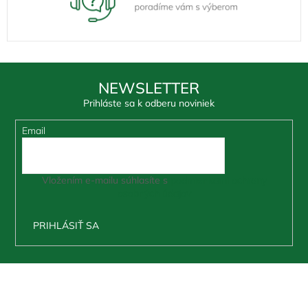
NEWSLETTER
Prihláste sa k odberu noviniek
Email
Vložením e-mailu súhlasíte s
podmienkami ochrany
osobných údajov
PRIHLÁSIŤ SA
Z
á
p