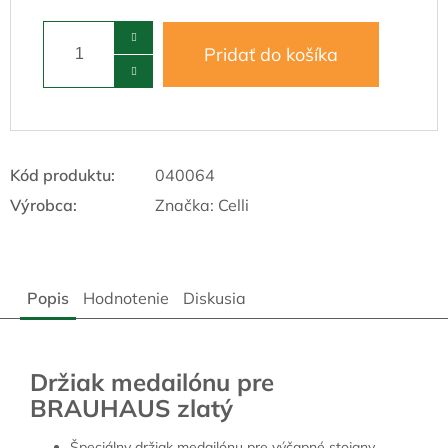
Pridať do košíka
Kód produktu:
040064
Výrobca:
Značka:
Celli
Popis
Hodnotenie
Diskusia
Držiak medailónu pre
BRAUHAUS zlatý
Špeciálny držiak medailónu pre výčapné stojany