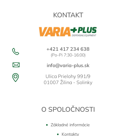
ä
t
KONTAKT
i
e
+421 417 234 638
(Po-Pi 7:30-16:00)
info@varia-plus.sk
Ulica Prielohy 991/9
01007 Žilina - Solinky
O SPOLOČNOSTI
Základné informácie
Kontakty