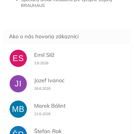
BRAUHAUS
Emil Slíž
ES
Hodnotenie obchodu je 5 z 5 hviezdičiek.
3.8.2026
Jozef Ivanoc
JI
Hodnotenie obchodu je 5 z 5 hviezdičiek.
28.6.2026
Marek Bálint
MB
Hodnotenie obchodu je 5 z 5 hviezdičiek.
21.6.2026
Štefan Rak