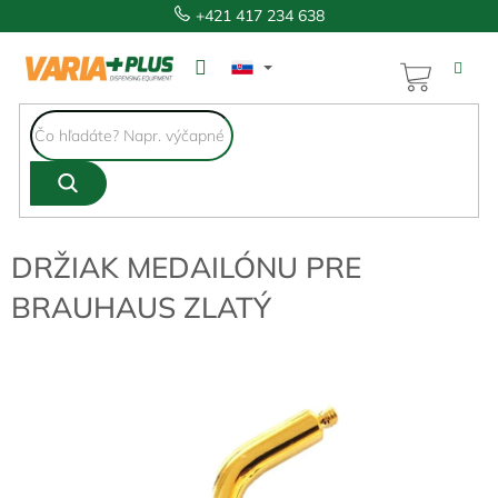
Prejsť
+421 417 234 638
na
obsah
NÁKUP
KOŠÍK
DRŽIAK MEDAILÓNU PRE
BRAUHAUS ZLATÝ