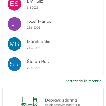
Emil Slíž
ES
Hodnotenie obchodu je 5 z 5 hviezdičiek.
3.8.2026
Jozef Ivanoc
JI
Hodnotenie obchodu je 5 z 5 hviezdičiek.
28.6.2026
Marek Bálint
MB
Hodnotenie obchodu je 5 z 5 hviezdičiek.
21.6.2026
Štefan Rak
ŠR
Hodnotenie obchodu je 5 z 5 hviezdičiek.
28.4.2026
Zobraziť ďalšie recenzie