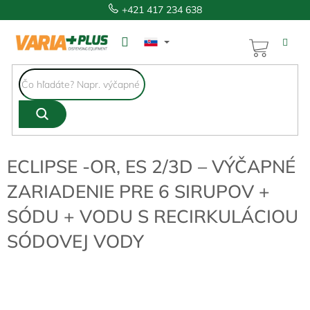
Prejsť
+421 417 234 638
na
obsah
NÁKUP
KOŠÍK
ECLIPSE -OR, ES 2/3D – VÝČAPNÉ
ZARIADENIE PRE 6 SIRUPOV +
SÓDU + VODU S RECIRKULÁCIOU
SÓDOVEJ VODY