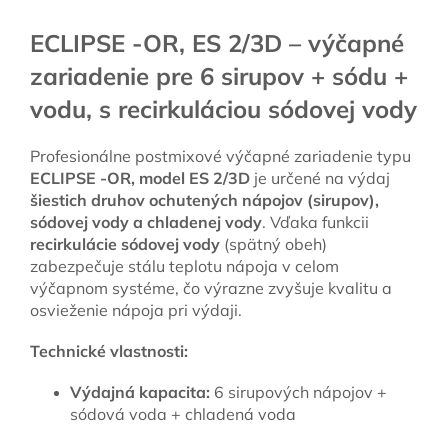
ECLIPSE -OR, ES 2/3D – výčapné
zariadenie pre 6 sirupov + sódu +
vodu, s recirkuláciou sódovej vody
Profesionálne postmixové výčapné zariadenie typu
ECLIPSE -OR, model ES 2/3D
je určené na výdaj
šiestich druhov ochutených nápojov (sirupov),
sódovej vody a chladenej vody
. Vďaka funkcii
recirkulácie sódovej vody
(spätný obeh)
zabezpečuje stálu teplotu nápoja v celom
výčapnom systéme, čo výrazne zvyšuje kvalitu a
osvieženie nápoja pri výdaji.
Technické vlastnosti:
Výdajná kapacita:
6 sirupových nápojov +
sódová voda + chladená voda