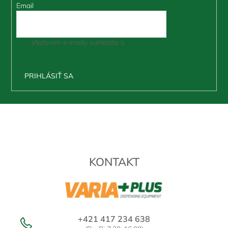
Email
Vložením e-mailu súhlasíte s
podmienkami ochrany
osobných údajov
PRIHLÁSIŤ SA
Z
á
p
ä
t
KONTAKT
i
e
+421 417 234 638