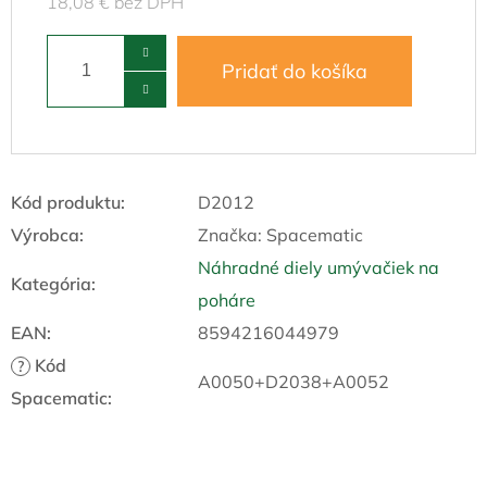
18,08 € bez DPH
Pridať do košíka
Kód produktu:
D2012
Výrobca:
Značka:
Spacematic
Náhradné diely umývačiek na
Kategória
:
poháre
EAN
:
8594216044979
Kód
?
A0050+D2038+A0052
Spacematic
: