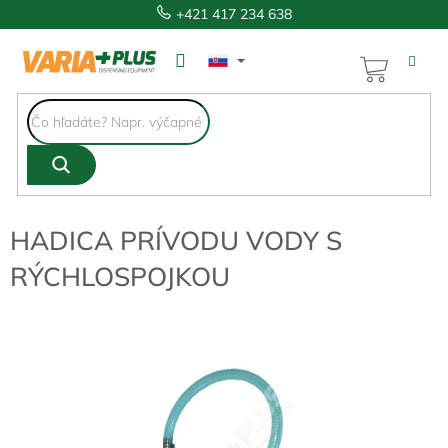
Prejsť
+421 417 234 638
na
obsah
NÁKUP
KOŠÍK
HADICA PRÍVODU VODY S
RÝCHLOSPOJKOU