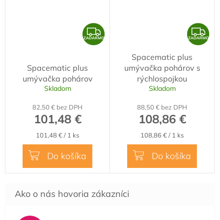
Z
Z
ZADARMO
ZADARMO
A
A
Spacematic plus
D
D
Spacematic plus
umývačka pohárov s
A
A
umývačka pohárov
rýchlospojkou
R
R
Skladom
Skladom
M
M
82,50 € bez DPH
88,50 € bez DPH
O
O
101,48 €
108,86 €
Jednotková
Jednotková
101,48 € / 1 ks
108,86 € / 1 ks
cena:
cena:
Do košíka
Do košíka