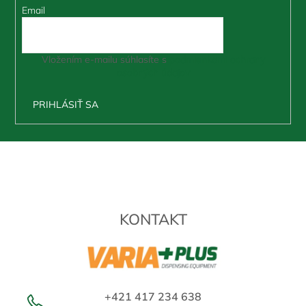
Email
Vložením e-mailu súhlasíte s
podmienkami ochrany
osobných údajov
PRIHLÁSIŤ SA
Z
á
p
ä
t
KONTAKT
i
e
+421 417 234 638