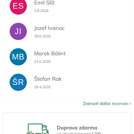
Emil Slíž
ES
Hodnotenie obchodu je 5 z 5 hviezdičiek.
3.8.2026
Jozef Ivanoc
JI
Hodnotenie obchodu je 5 z 5 hviezdičiek.
28.6.2026
Marek Bálint
MB
Hodnotenie obchodu je 5 z 5 hviezdičiek.
21.6.2026
Štefan Rak
ŠR
Hodnotenie obchodu je 5 z 5 hviezdičiek.
28.4.2026
Zobraziť ďalšie recenzie