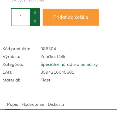
18,78 € bez DPH
Pridať do košíka
Kód produktu:
086304
Výrobca:
Značka:
Celli
Kategória
:
Špeciálne náradie a pomôcky
EAN
:
8594216045501
Materiál
:
Plast
Popis
Hodnotenie
Diskusia