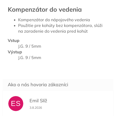
Kompenzátor do vedenia
Kompenzátor do nápojového vedenia
Použitie pre kohúty bez kompenzátora, slúži
na zaradenie do vedenia pred kohút
Vstup
J.G. 9 / 5mm
Výstup
J.G. 9 / 5mm
Emil Slíž
ES
Hodnotenie obchodu je 5 z 5 hviezdičiek.
3.8.2026