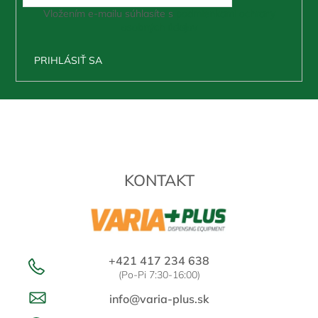
Vložením e-mailu súhlasíte s
podmienkami ochrany
osobných údajov
PRIHLÁSIŤ SA
Z
á
p
ä
t
KONTAKT
i
e
+421 417 234 638
(Po-Pi 7:30-16:00)
info@varia-plus.sk