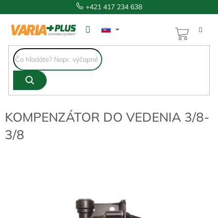
Prejsť
+421 417 234 638
na
obsah
NÁKUP
KOŠÍK
KOMPENZÁTOR DO VEDENIA 3/8-
3/8