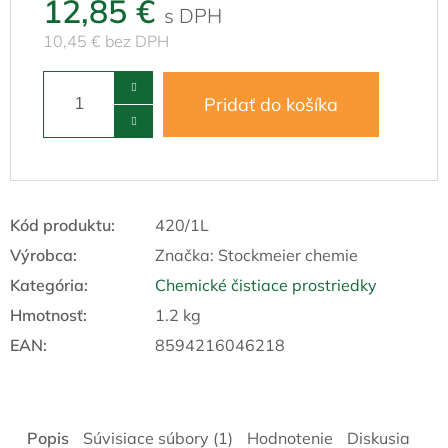
12,85 €
10,45 € bez DPH
Pridať do košíka
Kód produktu:
420/1L
Výrobca:
Značka:
Stockmeier chemie
Kategória
:
Chemické čistiace prostriedky
Hmotnosť
:
1.2 kg
EAN
:
8594216046218
Popis
Súvisiace súbory (1)
Hodnotenie
Diskusia