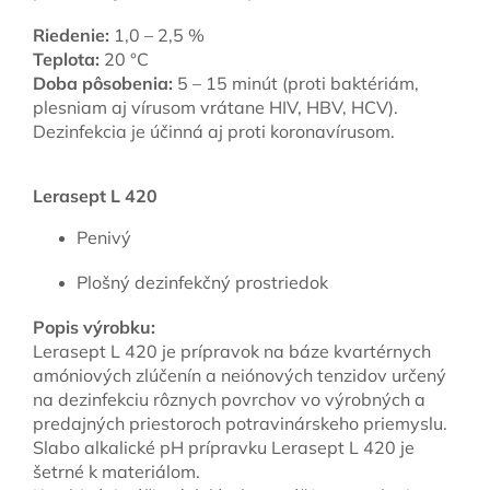
Riedenie:
1,0 – 2,5 %
Teplota:
20 °C
Doba pôsobenia:
5 – 15 minút (proti baktériám,
plesniam aj vírusom vrátane HIV, HBV, HCV).
Dezinfekcia je účinná aj proti koronavírusom.
Lerasept L 420
Penivý
Plošný dezinfekčný prostriedok
Popis výrobku:
Lerasept L 420 je prípravok na báze kvartérnych
amóniových zlúčenín a neiónových tenzidov určený
na dezinfekciu rôznych povrchov vo výrobných a
predajných priestoroch potravinárskeho priemyslu.
Slabo alkalické pH prípravku Lerasept L 420 je
šetrné k materiálom.