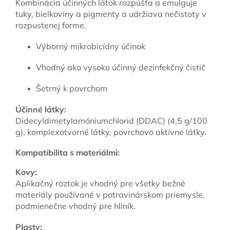
Kombinácia účinných látok rozpúšťa a emulguje
tuky, bielkoviny a pigmenty a udržiava nečistoty v
rozpustenej forme.
Výborný mikrobicídny účinok
Vhodný ako vysoko účinný dezinfekčný čistič
Šetrný k povrchom
Účinné látky:
Didecyldimetylamóniumchlorid (DDAC) (4,5 g/100
g), komplexotvorné látky, povrchovo aktívne látky.
Kompatibilita s materiálmi:
Kovy:
Aplikačný roztok je vhodný pre všetky bežné
materiály používané v potravinárskom priemysle,
podmienečne vhodný pre hliník.
Plasty: