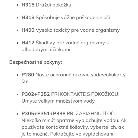
H315
Dráždi pokožku
H318
Spôsobuje vážne poškodenie očí
H400
Vysoko toxický pre vodné organizmy
H412
Škodlivý pre vodné organizmy s
dlhodobými účinkami
Bezpečnostné pokyny:
P280
Noste ochranné rukavice/odev/okuliare/
štít
P302+P352
PRI KONTAKTE S POKOŽKOU:
Umyte veľkým množstvom vody
P305+P351+P338
PRI ZASIAHNUTÍ OČÍ:
Niekoľko minút opatrne vyplachujte vodou. Ak
používate kontaktné šošovky, vyberte ich, ak
je to možné. Pokračujte vo vyplachovaní