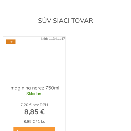
SÚVISIACI TOVAR
Kód:
11341147
Tip
Imagin na nerez 750ml
Skladom
7,20 € bez DPH
8,85 €
Jednotková
8,85 € / 1 ks
cena: