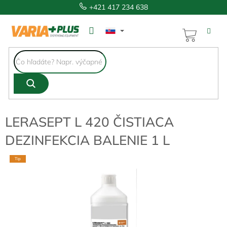
Prejsť
+421 417 234 638
na
obsah
NÁKUP
KOŠÍK
LERASEPT L 420 ČISTIACA
DEZINFEKCIA BALENIE 1 L
Tip