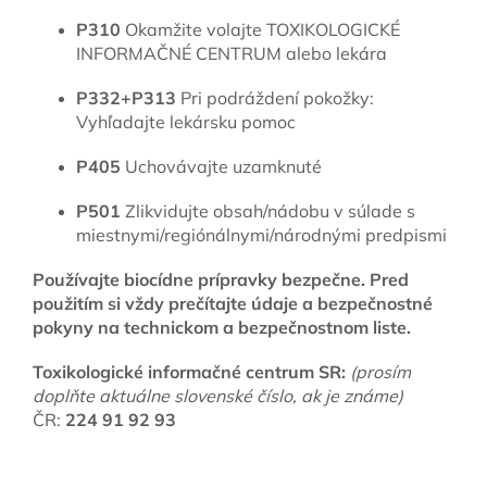
P310
Okamžite volajte TOXIKOLOGICKÉ
INFORMAČNÉ CENTRUM alebo lekára
P332+P313
Pri podráždení pokožky:
Vyhľadajte lekársku pomoc
P405
Uchovávajte uzamknuté
P501
Zlikvidujte obsah/nádobu v súlade s
miestnymi/regiónálnymi/národnými predpismi
Používajte biocídne prípravky bezpečne. Pred
použitím si vždy prečítajte údaje a bezpečnostné
pokyny na technickom a bezpečnostnom liste.
Toxikologické informačné centrum SR:
(prosím
doplňte aktuálne slovenské číslo, ak je známe)
ČR:
224 91 92 93