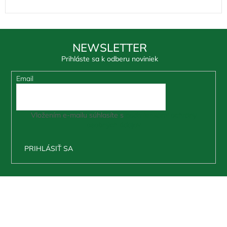
NEWSLETTER
Prihláste sa k odberu noviniek
Email
Vložením e-mailu súhlasíte s
podmienkami ochrany
osobných údajov
PRIHLÁSIŤ SA
Z
á
p
ä
t