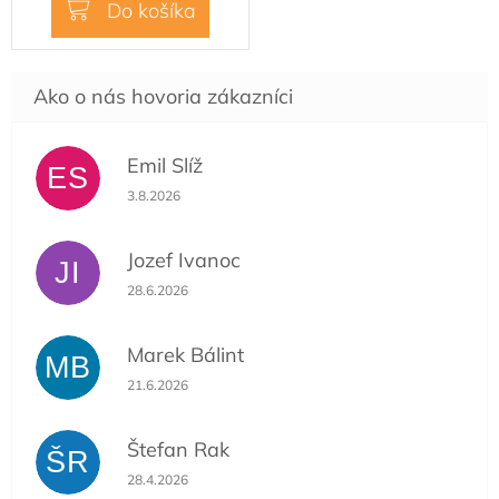
Do košíka
Emil Slíž
ES
Hodnotenie obchodu je 5 z 5 hviezdičiek.
3.8.2026
Jozef Ivanoc
JI
Hodnotenie obchodu je 5 z 5 hviezdičiek.
28.6.2026
Marek Bálint
MB
Hodnotenie obchodu je 5 z 5 hviezdičiek.
21.6.2026
Štefan Rak
ŠR
Hodnotenie obchodu je 5 z 5 hviezdičiek.
28.4.2026