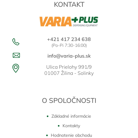
KONTAKT
i
e
+421 417 234 638
(Po-Pi 7:30-16:00)
info@varia-plus.sk
Ulica Prielohy 991/9
01007 Žilina - Solinky
O SPOLOČNOSTI
Základné informácie
Kontakty
Hodnotenie obchodu