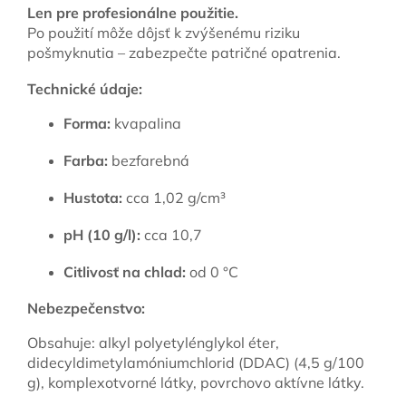
Len pre profesionálne použitie.
Po použití môže dôjsť k zvýšenému riziku
pošmyknutia – zabezpečte patričné opatrenia.
Technické údaje:
Forma:
kvapalina
Farba:
bezfarebná
Hustota:
cca 1,02 g/cm³
pH (10 g/l):
cca 10,7
Citlivosť na chlad:
od 0 °C
Nebezpečenstvo:
Obsahuje: alkyl polyetylénglykol éter,
didecyldimetylamóniumchlorid (DDAC) (4,5 g/100
g), komplexotvorné látky, povrchovo aktívne látky.