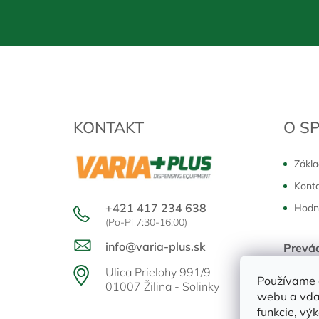
Z
á
p
ä
t
KONTAKT
O S
i
e
Zákla
Kont
+421 417 234 638
Hodn
(Po-Pi 7:30-16:00)
info@varia-plus.sk
Prevá
Pondělo
Ulica Prielohy 991/9
Používame 
01007 Žilina - Solinky
webu a vďa
funkcie, vý