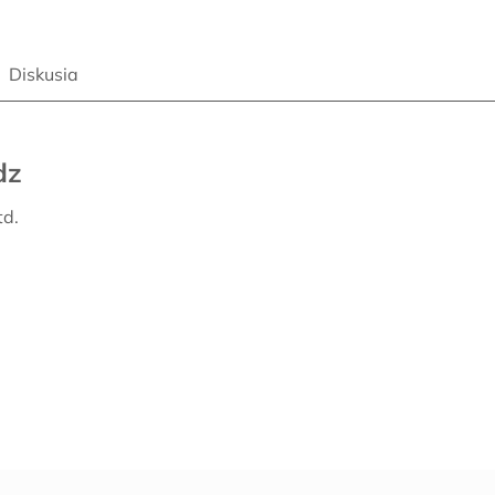
Diskusia
dz
td.