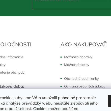
POLOČNOSTI
AKO NAKUPOVAŤ
dné informácie
Možnosti dopravy
akty
Možnosti platby
otenie obchodu
Obchodné podmienky
dzková doba:
Ochrana osobných údajov
k - piatok:
7:30 - 16:00 hod
Reklamácie a vrátenie
cookies, aby sme Vám umožnili pohodlné prezeranie
ka analýze prevádzky webu neustále zlepšovali jeho
kon a použiteľnosť. Cookies možno použiť na