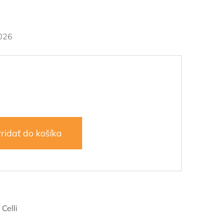
026
ridať do košíka
0
:
Celli