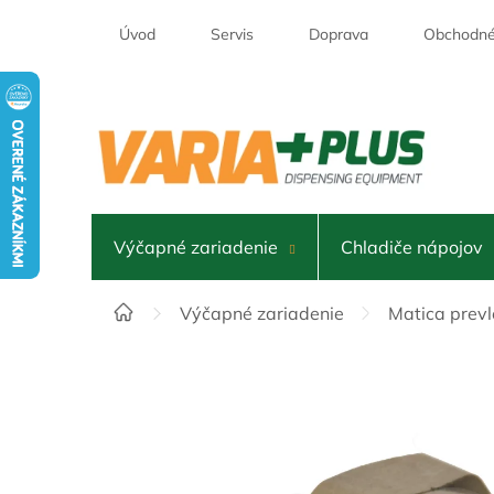
Prejsť
na
Úvod
Servis
Doprava
Obchodné
obsah
Výčapné zariadenie
Chladiče nápojov
Domov
Výčapné zariadenie
Matica prev