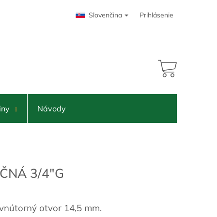
Slovenčina
Prihlásenie
NÁKUPNÝ
KOŠÍK
iny
Návody
ČNÁ 3/4"G
 vnútorný otvor 14,5 mm.