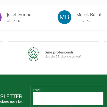
Jozef Ivanoc
Marek Bálint
MB
Hodnotenie obchodu je 5 z 5 hviezdičiek.
Hodnotenie obchodu 
28.6.2026
21.6.2026
Email
SLETTER
odberu noviniek
Vložením e-mailu súhlasíte s
podmienkami ochra