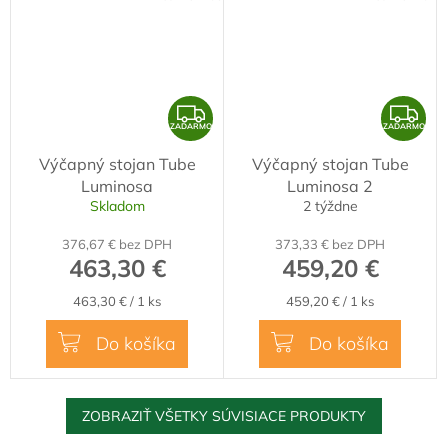
Z
Z
ZADARMO
ZADARMO
A
A
Výčapný stojan Tube
Výčapný stojan Tube
D
D
Luminosa
Luminosa 2
A
A
Skladom
2 týždne
R
R
376,67 € bez DPH
373,33 € bez DPH
M
M
463,30 €
459,20 €
O
O
Jednotková
Jednotková
463,30 € / 1 ks
459,20 € / 1 ks
cena:
cena:
Do košíka
Do košíka
ZOBRAZIŤ VŠETKY SÚVISIACE PRODUKTY