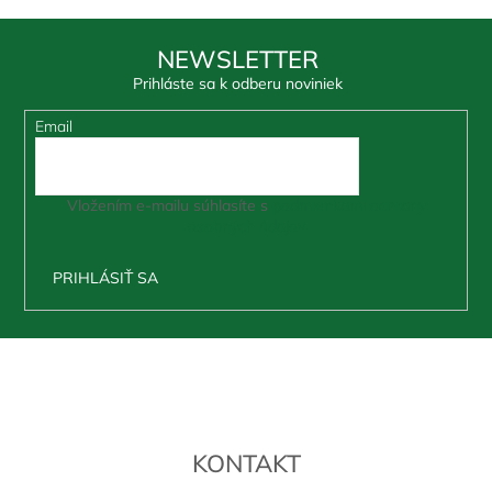
NEWSLETTER
Prihláste sa k odberu noviniek
Email
Vložením e-mailu súhlasíte s
podmienkami ochrany
osobných údajov
PRIHLÁSIŤ SA
Z
á
p
ä
t
KONTAKT
i