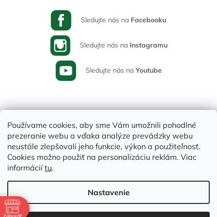
Sledujte nás na
Facebooku
Sledujte nás na
Instagramu
Sledujte nás na
Youtube
Používame cookies, aby sme Vám umožnili pohodlné
prezeranie webu a vďaka analýze prevádzky webu
neustále zlepšovali jeho funkcie, výkon a použiteľnosť.
Cookies možno použiť na personalizáciu reklám. Viac
informácií
tu
.
Vytvoril Shoptet
Nastavenie
e
Copyright 2026
Varia-Plus.sk
. Všetky práva vyhradené.
Upraviť
Zobraziť