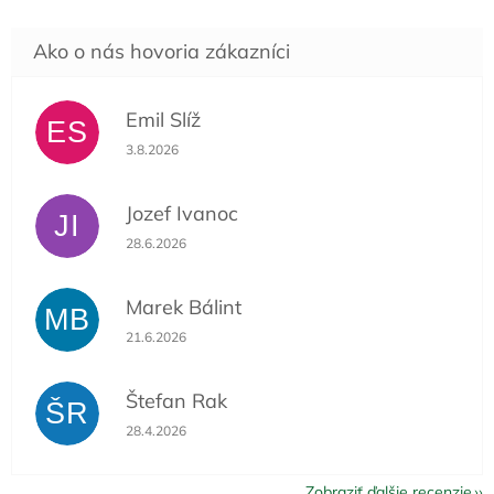
Emil Slíž
ES
Hodnotenie obchodu je 5 z 5 hviezdičiek.
3.8.2026
Jozef Ivanoc
JI
Hodnotenie obchodu je 5 z 5 hviezdičiek.
28.6.2026
Marek Bálint
MB
Hodnotenie obchodu je 5 z 5 hviezdičiek.
21.6.2026
Štefan Rak
ŠR
Hodnotenie obchodu je 5 z 5 hviezdičiek.
28.4.2026
Zobraziť ďalšie recenzie