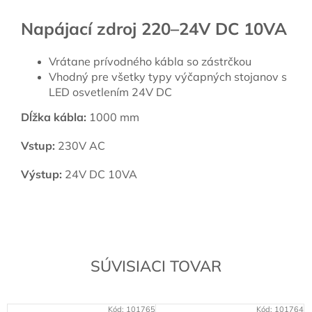
Napájací zdroj 220–24V DC 10VA
Vrátane prívodného kábla so zástrčkou
Vhodný pre všetky typy výčapných stojanov s
LED osvetlením 24V DC
Dĺžka kábla:
1000 mm
Vstup:
230V AC
Výstup:
24V DC 10VA
SÚVISIACI TOVAR
Kód:
101765
Kód:
101764