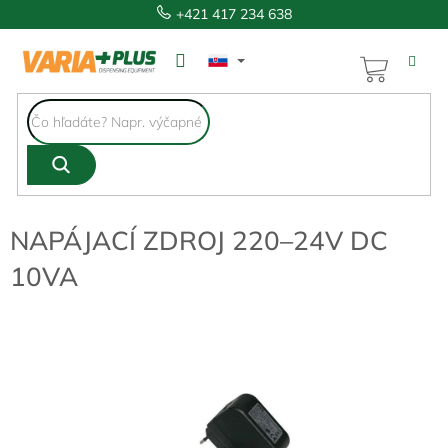
Prejsť
+421 417 234 638
na
obsah
NÁKUP
KOŠÍK
NAPÁJACÍ ZDROJ 220–24V DC
10VA