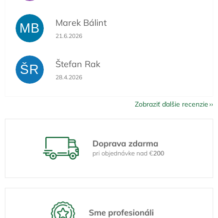
Marek Bálint
MB
Hodnotenie obchodu je 5 z 5 hviezdičiek.
21.6.2026
Štefan Rak
ŠR
Hodnotenie obchodu je 5 z 5 hviezdičiek.
28.4.2026
Zobraziť ďalšie recenzie