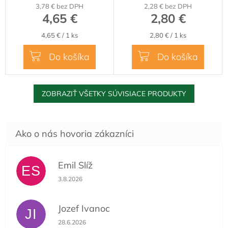
3,78 € bez DPH
2,28 € bez DPH
4,65 €
2,80 €
Jednotková
Jednotková
4,65 € / 1 ks
2,80 € / 1 ks
cena:
cena:
Do košíka
Do košíka
ZOBRAZIŤ VŠETKY SÚVISIACE PRODUKTY
Emil Slíž
ES
Hodnotenie obchodu je 5 z 5 hviezdičiek.
3.8.2026
Jozef Ivanoc
JI
Hodnotenie obchodu je 5 z 5 hviezdičiek.
28.6.2026