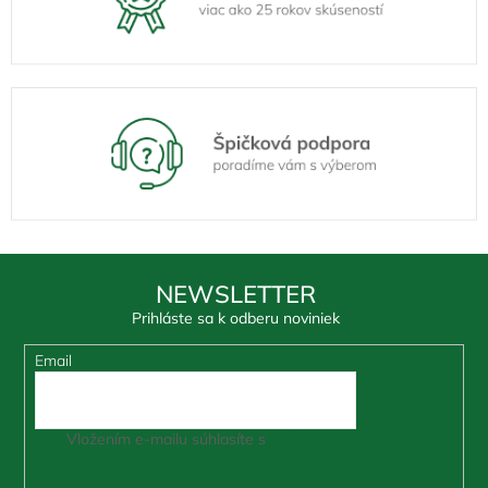
NEWSLETTER
Prihláste sa k odberu noviniek
Email
Vložením e-mailu súhlasíte s
podmienkami ochrany
osobných údajov