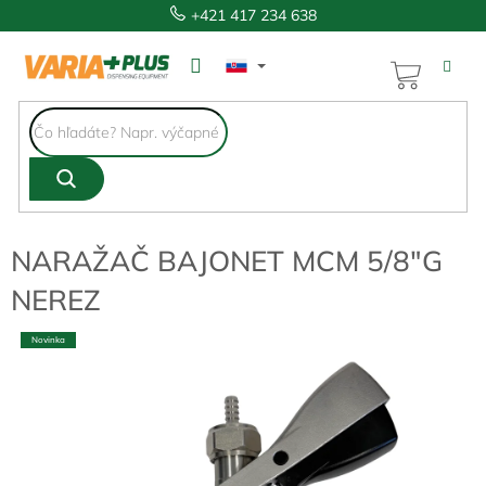
Prejsť
+421 417 234 638
na
obsah
NÁKUP
KOŠÍK
NARAŽAČ BAJONET MCM 5/8″G
NEREZ
Novinka