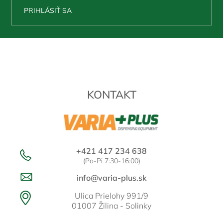
PRIHLÁSIŤ SA
Z
á
p
ä
t
KONTAKT
i
e
+421 417 234 638
(Po-Pi 7:30-16:00)
info@varia-plus.sk
Ulica Prielohy 991/9
01007 Žilina - Solinky