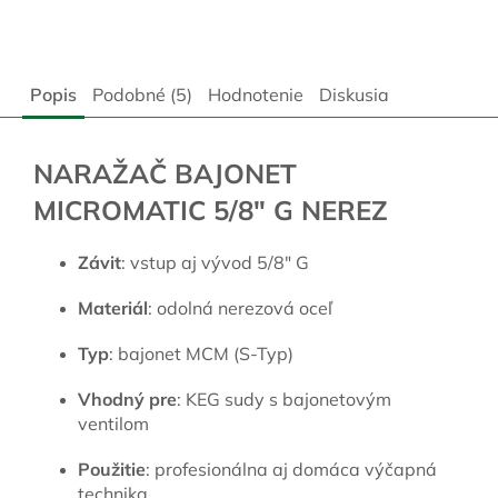
Popis
Podobné (5)
Hodnotenie
Diskusia
NARAŽAČ BAJONET
MICROMATIC 5/8" G NEREZ
Závit
: vstup aj vývod 5/8" G
Materiál
: odolná nerezová oceľ
Typ
: bajonet MCM (S-Typ)
Vhodný pre
: KEG sudy s bajonetovým
ventilom
Použitie
: profesionálna aj domáca výčapná
technika