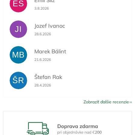
Emil Slíž
ES
Hodnotenie obchodu je 5 z 5 hviezdičiek.
3.8.2026
Jozef Ivanoc
JI
Hodnotenie obchodu je 5 z 5 hviezdičiek.
28.6.2026
Marek Bálint
MB
Hodnotenie obchodu je 5 z 5 hviezdičiek.
21.6.2026
Štefan Rak
ŠR
Hodnotenie obchodu je 5 z 5 hviezdičiek.
28.4.2026
Zobraziť ďalšie recenzie