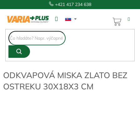
Prejsť
+421 417 234 638
na
obsah
NÁKUP
KOŠÍK
ODKVAPOVÁ MISKA ZLATO BEZ
OSTREKU 30X18X3 CM