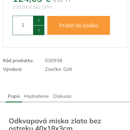
100,84 € bez DPH
Pridať do košíka
Kód produktu:
030938
Výrobca:
Značka:
Celli
Popis
Hodnotenie
Diskusia
Odkvapová miska zlato bez
ostreku 40x18x3cm