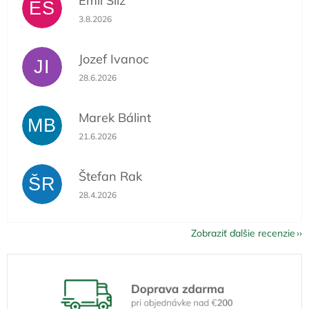
Emil Slíž
ES
Hodnotenie obchodu je 5 z 5 hviezdičiek.
3.8.2026
Jozef Ivanoc
JI
Hodnotenie obchodu je 5 z 5 hviezdičiek.
28.6.2026
Marek Bálint
MB
Hodnotenie obchodu je 5 z 5 hviezdičiek.
21.6.2026
Štefan Rak
ŠR
Hodnotenie obchodu je 5 z 5 hviezdičiek.
28.4.2026
Zobraziť ďalšie recenzie