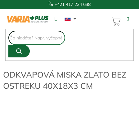
Prejsť
+421 417 234 638
na
obsah
NÁKUP
KOŠÍK
ODKVAPOVÁ MISKA ZLATO BEZ
OSTREKU 40X18X3 CM