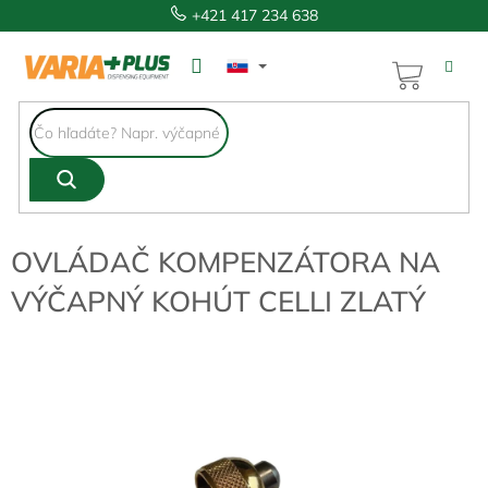
Prejsť
+421 417 234 638
na
obsah
NÁKUP
KOŠÍK
OVLÁDAČ KOMPENZÁTORA NA
VÝČAPNÝ KOHÚT CELLI ZLATÝ