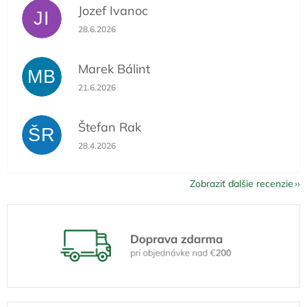
Jozef Ivanoc
JI
Hodnotenie obchodu je 5 z 5 hviezdičiek.
28.6.2026
Marek Bálint
MB
Hodnotenie obchodu je 5 z 5 hviezdičiek.
21.6.2026
Štefan Rak
ŠR
Hodnotenie obchodu je 5 z 5 hviezdičiek.
28.4.2026
Zobraziť ďalšie recenzie