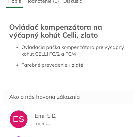
Popis
Hodnotenie (1)
Diskusia
Ovládač kompenzátora na
výčapný kohút Celli, zlato
Ovládacia páčka kompenzátora pre výčapný
kohút CELLI FC/2 a FC/4
Farebné prevedenie -
zlaté
Emil Slíž
ES
Hodnotenie obchodu je 5 z 5 hviezdičiek.
3.8.2026