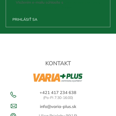
Vložením e-mailu súhlasíte s
podmienkami ochrany
osobných údajov
PRIHLÁSIŤ SA
Z
á
p
ä
t
KONTAKT
i
e
+421 417 234 638
(Po-Pi 7:30-16:00)
info@varia-plus.sk
Ulica Prielohy 991/9