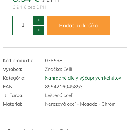
6,94 € bez DPH
Pridať do košíka
Kód produktu:
038598
Výrobca:
Značka:
Celli
Kategória
:
Náhradné diely výčapných kohútov
EAN
:
8594216045853
Farba
:
Leštená oceľ
?
Materiál
:
Nerezová oceľ - Mosadz - Chróm