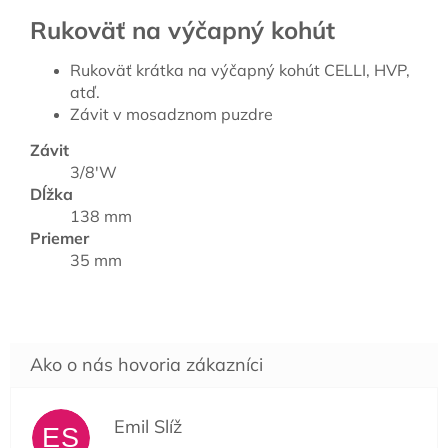
Rukoväť na výčapný kohút
Rukoväť krátka na výčapný kohút CELLI, HVP,
atď.
Závit v mosadznom puzdre
Závit
3/8'W
Dĺžka
138 mm
Priemer
35 mm
Emil Slíž
ES