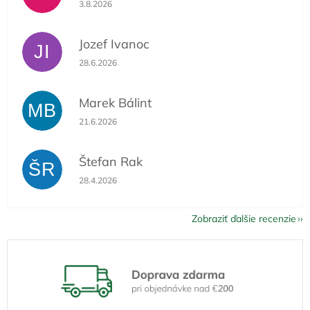
Hodnotenie obchodu je 5 z 5 hviezdičiek.
3.8.2026
Jozef Ivanoc
JI
Hodnotenie obchodu je 5 z 5 hviezdičiek.
28.6.2026
Marek Bálint
MB
Hodnotenie obchodu je 5 z 5 hviezdičiek.
21.6.2026
Štefan Rak
ŠR
Hodnotenie obchodu je 5 z 5 hviezdičiek.
28.4.2026
Zobraziť ďalšie recenzie