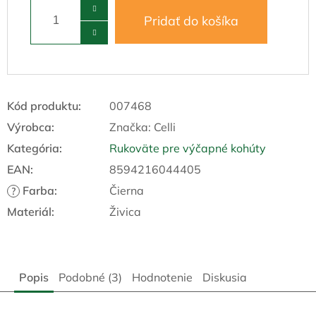
Pridať do košíka
Kód produktu:
007468
Výrobca:
Značka:
Celli
Kategória
:
Rukoväte pre výčapné kohúty
EAN
:
8594216044405
Farba
:
Čierna
?
Materiál
:
Živica
Popis
Podobné (3)
Hodnotenie
Diskusia