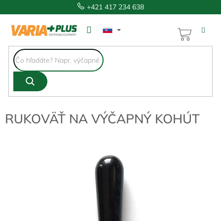
Prejsť
+421 417 234 638
na
obsah
NÁKUP
KOŠÍK
RUKOVÄŤ NA VÝČAPNÝ KOHÚT