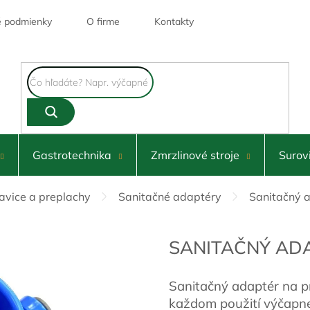
 podmienky
O firme
Kontakty
Gastrotechnika
Zmrzlinové stroje
Surov
avice a preplachy
Sanitačné adaptéry
Sanitačný a
SANITAČNÝ ADA
Sanitačný adaptér na p
každom použití výčapné