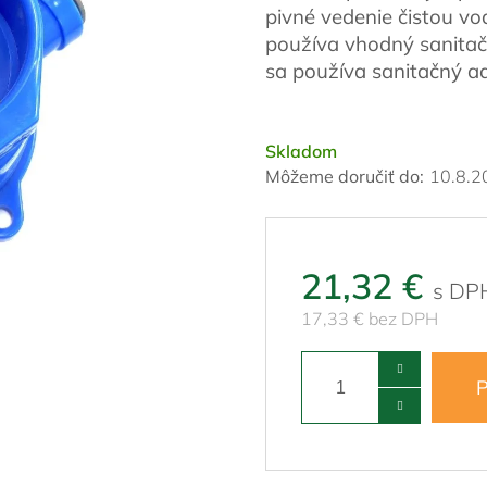
pivné vedenie čistou vo
používa vhodný sanitač
sa používa sanitačný a
Skladom
Môžeme doručiť do:
10.8.2
21,32 €
17,33 € bez DPH
P