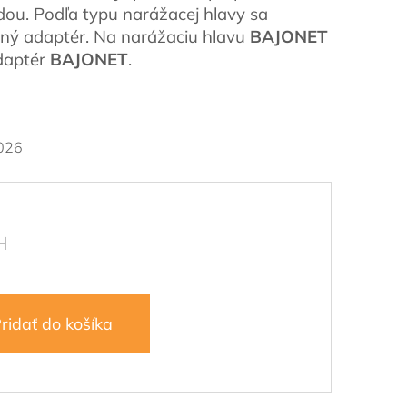
dou. Podľa typu narážacej hlavy sa
ný adaptér. Na narážaciu hlavu
BAJONET
daptér
BAJONET
.
026
ridať do košíka