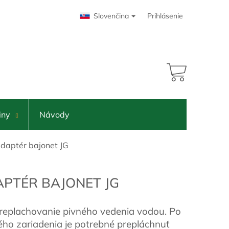
Slovenčina
Prihlásenie
NÁKUPNÝ
KOŠÍK
iny
Návody
daptér bajonet JG
PTÉR BAJONET JG
replachovanie pivného vedenia vodou. Po
ho zariadenia je potrebné prepláchnuť