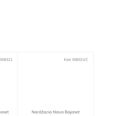
008321
Kód:
008321/C
jonet
Narážacia hlava Bajonet