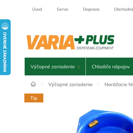
Prejsť
na
Úvod
Servis
Doprava
Obchodné
obsah
Výčapné zariadenie
Chladiče nápojov
Domov
Výčapné zariadenie
Narážacie hl
Tip