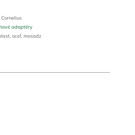
5
:
Cornelius
hové adaptéry
last, oceľ, mosadz