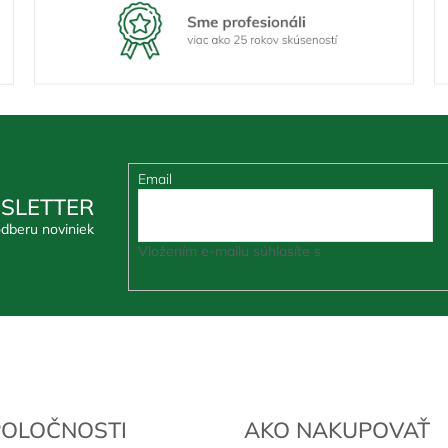
Email
SLETTER
odberu noviniek
Vložením e-mailu súhlasíte s
podmienkami ochra
POLOČNOSTI
AKO NAKUPOVAŤ