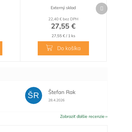
Ďalší
Externý sklad
produkt
22,40 € bez DPH
27,55 €
Jednotková
27,55 € / 1 ks
cena:
Do košíka
Štefan Rak
ŠR
je 5 z 5 hviezdičiek.
Hodnotenie obchodu je 5 z 5 hviezdičiek.
28.4.2026
Zobraziť ďalšie recenzie