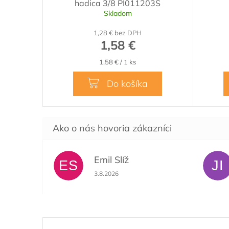
hadica 3/8 PI011203S
Skladom
1,28 € bez DPH
1,58 €
Jednotková
1,58 € / 1 ks
cena:
Do košíka
Emil Slíž
ES
JI
Hodnotenie obchodu je 5 z 5 hviezdičiek.
3.8.2026