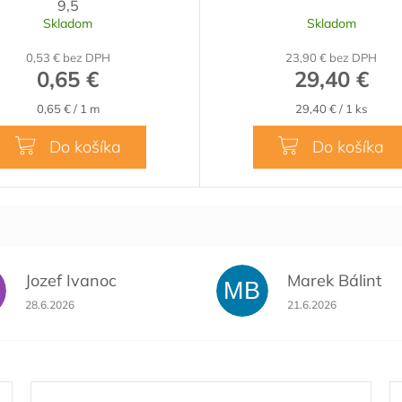
9,5
Skladom
Skladom
0,53 € bez DPH
23,90 € bez DPH
0,65 €
29,40 €
Jednotková
Jednotková
0,65 € / 1 m
29,40 € / 1 ks
cena:
cena:
Do košíka
Do košíka
Jozef Ivanoc
Marek Bálint
MB
Hodnotenie obchodu je 5 z 5 hviezdičiek.
Hodnotenie obchodu 
28.6.2026
21.6.2026