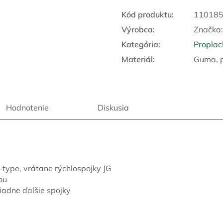
Kód produktu:
11018
Výrobca:
Značka
Kategória
:
Proplac
Materiál
:
Guma, p
Hodnotenie
Diskusia
type, vrátane rýchlospojky JG
ou
iadne ďalšie spojky