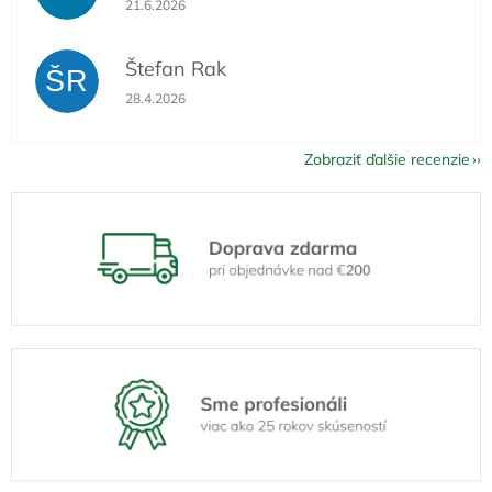
21.6.2026
Štefan Rak
ŠR
Hodnotenie obchodu je 5 z 5 hviezdičiek.
28.4.2026
Zobraziť ďalšie recenzie