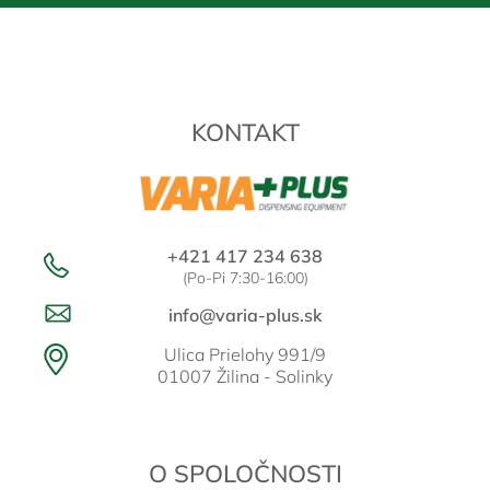
Z
á
p
ä
t
KONTAKT
i
e
+421 417 234 638
(Po-Pi 7:30-16:00)
info@varia-plus.sk
Ulica Prielohy 991/9
01007 Žilina - Solinky
O SPOLOČNOSTI