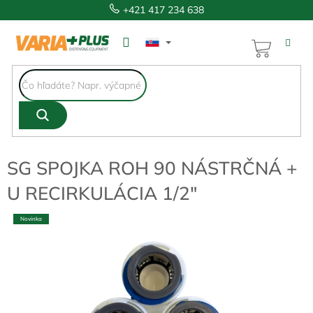
Prejsť
+421 417 234 638
na
obsah
NÁKUP
KOŠÍK
SG SPOJKA ROH 90 NÁSTRČNÁ +
U RECIRKULÁCIA 1/2"
Novinka