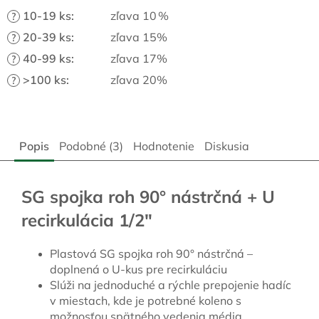
10-19 ks
:
zľava 10 %
?
20-39 ks
:
zľava 15%
?
40-99 ks
:
zľava 17%
?
>100 ks
:
zľava 20%
?
Popis
Podobné (3)
Hodnotenie
Diskusia
SG spojka roh 90° nástrčná + U
recirkulácia 1/2″
Plastová SG spojka roh 90° nástrčná –
doplnená o U-kus pre recirkuláciu
Slúži na jednoduché a rýchle prepojenie hadíc
v miestach, kde je potrebné koleno s
možnosťou spätného vedenia média.