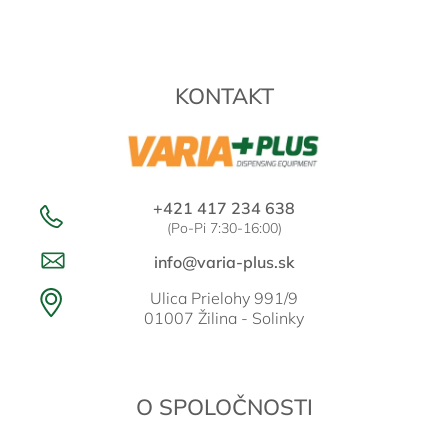
á
p
ä
t
KONTAKT
i
e
+421 417 234 638
(Po-Pi 7:30-16:00)
info@varia-plus.sk
Ulica Prielohy 991/9
01007 Žilina - Solinky
O SPOLOČNOSTI