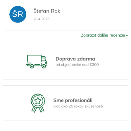
Štefan Rak
ŠR
Hodnotenie obchodu je 5 z 5 hviezdičiek.
28.4.2026
Zobraziť ďalšie recenzie