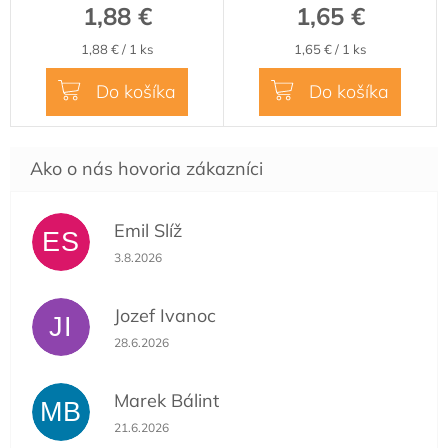
1,88 €
1,65 €
Jednotková
Jednotková
1,88 € / 1 ks
1,65 € / 1 ks
cena:
cena:
Do košíka
Do košíka
Emil Slíž
ES
Hodnotenie obchodu je 5 z 5 hviezdičiek.
3.8.2026
Jozef Ivanoc
JI
Hodnotenie obchodu je 5 z 5 hviezdičiek.
28.6.2026
Marek Bálint
MB
Hodnotenie obchodu je 5 z 5 hviezdičiek.
21.6.2026