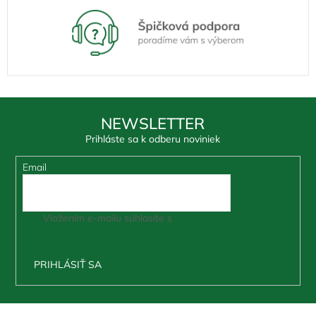
NEWSLETTER
Prihláste sa k odberu noviniek
Email
Vložením e-mailu súhlasíte s
podmienkami ochrany
osobných údajov
PRIHLÁSIŤ SA
Z