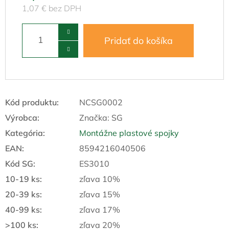
1,07 € bez DPH
Pridať do košíka
Kód produktu:
NCSG0002
Výrobca:
Značka:
SG
Kategória
:
Montážne plastové spojky
EAN
:
8594216040506
Kód SG
:
ES3010
10-19 ks
:
zľava 10%
20-39 ks
:
zľava 15%
40-99 ks
:
zľava 17%
>100 ks
:
zľava 20%