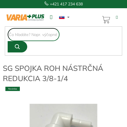
Prejsť
+421 417 234 638
na
obsah
NÁKUP
KOŠÍK
SG SPOJKA ROH NÁSTRČNÁ
REDUKCIA 3/8-1/4
Novinka