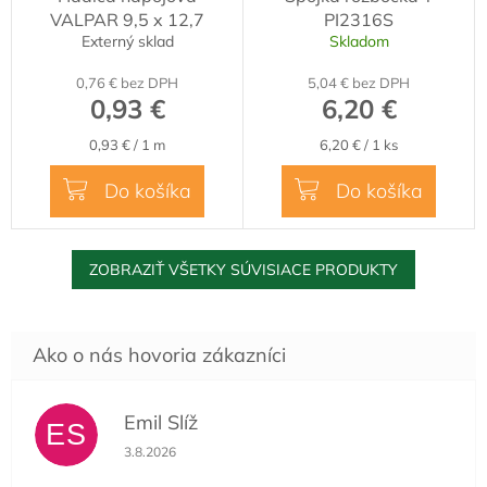
VALPAR 9,5 x 12,7
PI2316S
Externý sklad
Skladom
0,76 € bez DPH
5,04 € bez DPH
0,93 €
6,20 €
Jednotková
Jednotková
0,93 € / 1 m
6,20 € / 1 ks
cena:
cena:
Do košíka
Do košíka
ZOBRAZIŤ VŠETKY SÚVISIACE PRODUKTY
Emil Slíž
ES
Hodnotenie obchodu je 5 z 5 hviezdičiek.
3.8.2026