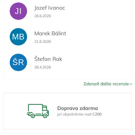
Jozef Ivanoc
JI
Hodnotenie obchodu je 5 z 5 hviezdičiek.
28.6.2026
Marek Bálint
MB
Hodnotenie obchodu je 5 z 5 hviezdičiek.
21.6.2026
Štefan Rak
ŠR
Hodnotenie obchodu je 5 z 5 hviezdičiek.
28.4.2026
Zobraziť ďalšie recenzie