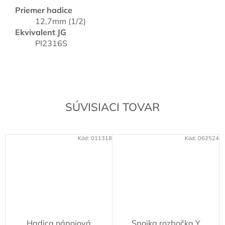
Priemer hadice
12,7mm (1/2)
Ekvivalent JG
PI2316S
SÚVISIACI TOVAR
Kód:
011318
Kód:
062524
Hadica nápojová
Spojka rozbočka Y