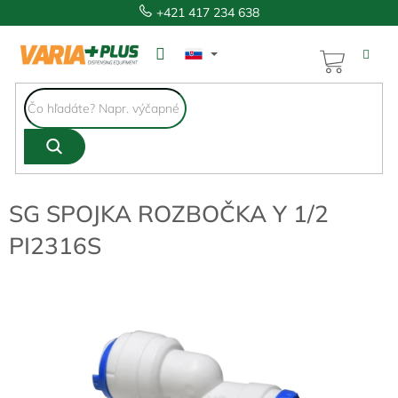
Prejsť
+421 417 234 638
na
obsah
NÁKUP
KOŠÍK
SG SPOJKA ROZBOČKA Y 1/2
PI2316S