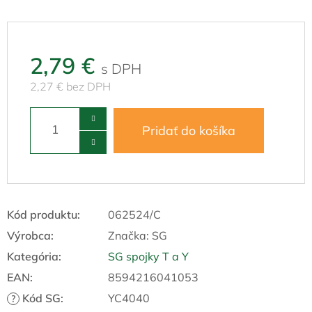
2,79 €
2,27 € bez DPH
Pridať do košíka
Kód produktu:
062524/C
Výrobca:
Značka:
SG
Kategória
:
SG spojky T a Y
EAN
:
8594216041053
Kód SG
:
YC4040
?