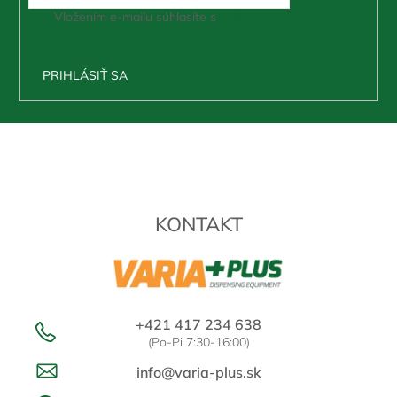
Vložením e-mailu súhlasíte s
podmienkami ochrany
osobných údajov
PRIHLÁSIŤ SA
Z
á
p
ä
t
KONTAKT
i
e
+421 417 234 638
(Po-Pi 7:30-16:00)
info@varia-plus.sk