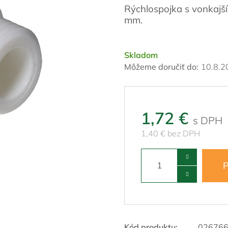
Rýchlospojka s vonkajš
mm.
Skladom
Môžeme doručiť do:
10.8.2
1,72 €
1,40 € bez DPH
P
Kód produktu:
026766