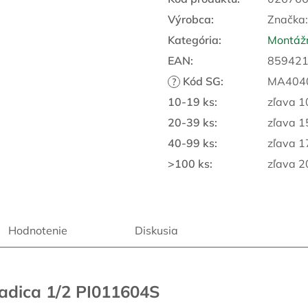
Výrobca:
Značka
Kategória
:
Montážn
EAN
:
85942
Kód SG
:
MA404
?
10-19 ks
:
zľava 
20-39 ks
:
zľava 
40-99 ks
:
zľava 
>100 ks
:
zľava 
Hodnotenie
Diskusia
hadica 1/2 PI011604S