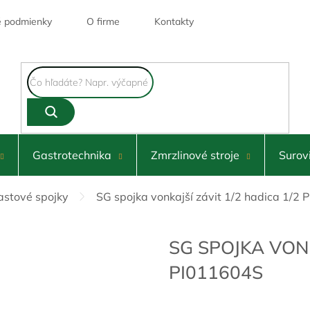
 podmienky
O firme
Kontakty
Gastrotechnika
Zmrzlinové stroje
Surov
astové spojky
SG spojka vonkajší závit 1/2 hadica 1/2
SG SPOJKA VONK
PI011604S