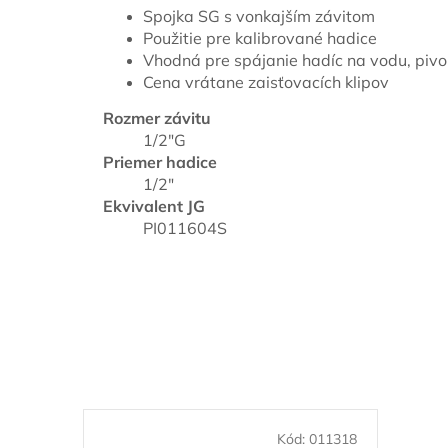
Spojka SG s vonkajším závitom
Použitie pre kalibrované hadice
Vhodná pre spájanie hadíc na vodu, pivo
Cena vrátane zaisťovacích klipov
Rozmer závitu
1/2"G
Priemer hadice
1/2"
Ekvivalent JG
PI011604S
Kód:
011318