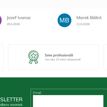
Jozef Ivanoc
Marek Bálint
MB
Hodnotenie obchodu je 5 z 5 hviezdičiek.
Hodnotenie obchodu 
28.6.2026
21.6.2026
Email
SLETTER
odberu noviniek