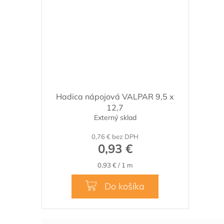
Hadica nápojová VALPAR 9,5 x
12,7
Externý sklad
0,76 € bez DPH
0,93 €
Jednotková
0,93 € / 1 m
cena:
Do košíka