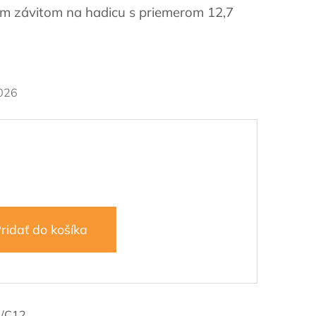
ím závitom na hadicu s priemerom 12,7
026
ridať do košíka
/C12