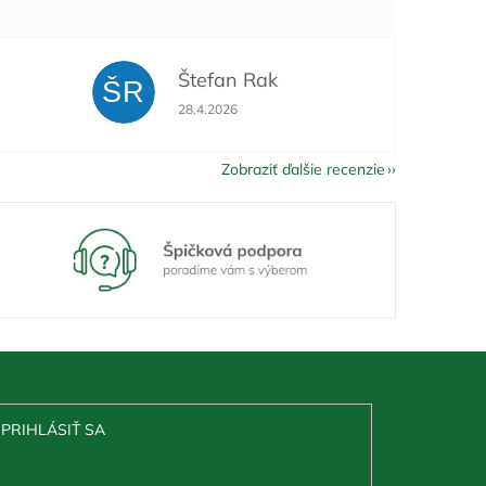
Štefan Rak
ŠR
je 5 z 5 hviezdičiek.
Hodnotenie obchodu je 5 z 5 hviezdičiek.
28.4.2026
Zobraziť ďalšie recenzie
PRIHLÁSIŤ SA