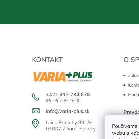
Z
á
p
ä
t
KONTAKT
O S
i
e
Zákla
Kont
+421 417 234 638
Hodn
(Po-Pi 7:30-16:00)
info@varia-plus.sk
Prevá
Pondělo
Ulica Prielohy 991/9
Používame 
01007 Žilina - Solinky
webu a vďa