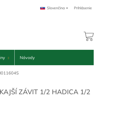
Slovenčina
Prihlásenie
NÁKUPNÝ
KOŠÍK
iny
Návody
 PI011604S
AJŠÍ ZÁVIT 1/2 HADICA 1/2