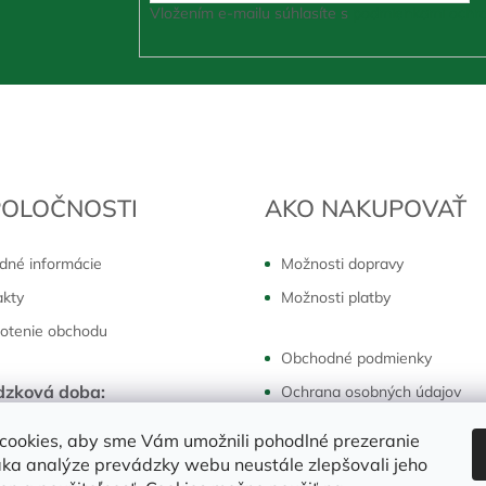
Vložením e-mailu súhlasíte s
podmienkami ochra
POLOČNOSTI
AKO NAKUPOVAŤ
dné informácie
Možnosti dopravy
akty
Možnosti platby
otenie obchodu
Obchodné podmienky
dzková doba:
Ochrana osobných údajov
k - piatok:
7:30 - 16:00 hod
Reklamácie a vrátenie
cookies, aby sme Vám umožnili pohodlné prezeranie
ka analýze prevádzky webu neustále zlepšovali jeho