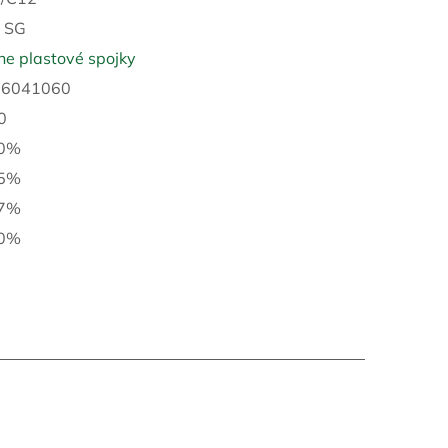
:
SG
e plastové spojky
16041060
0
10%
15%
17%
20%