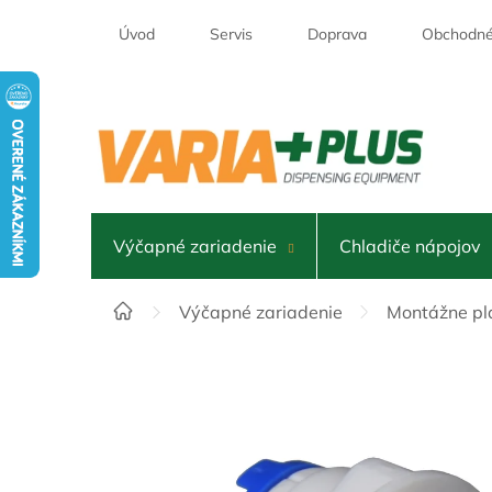
Prejsť
na
Úvod
Servis
Doprava
Obchodné
obsah
Výčapné zariadenie
Chladiče nápojov
Domov
Výčapné zariadenie
Montážne pl