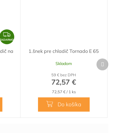
Z
A
ZADARMO
D
dič na
1.šnek pre chladič Tornado E 65
A
Ďalší
R
Skladom
produkt
M
59 € bez DPH
O
72,57 €
Jednotková
72,57 € / 1 ks
cena:
Do košíka