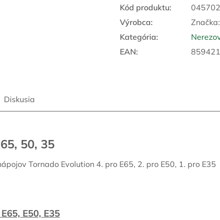
Kód produktu:
04570
Výrobca:
Značka
Kategória
:
Nerezov
EAN
:
85942
Diskusia
65, 50, 35
ápojov Tornado Evolution 4. pro E65, 2. pro E50, 1. pro E35
 E65, E50, E35