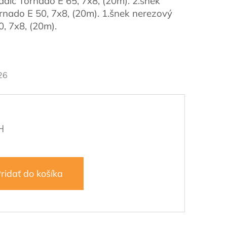
adič Tornado E 65, 7x8, (20m). 2.šnek
rnado E 50, 7x8, (20m). 1.šnek nerezový
0, 7x8, (20m).
26
ridať do košíka