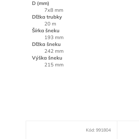
D (mm)
7x8 mm
Dľžka trubky
20 m
Šírka šneku
193 mm
Dľžka šneku
242 mm
Výška šneku
215 mm
Kód:
991804