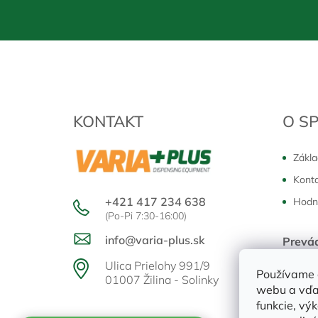
Z
á
p
ä
t
KONTAKT
O S
i
e
Zákla
Kont
+421 417 234 638
Hodn
(Po-Pi 7:30-16:00)
info@varia-plus.sk
Prevá
Pondělo
Ulica Prielohy 991/9
Používame 
01007 Žilina - Solinky
webu a vďa
funkcie, vý