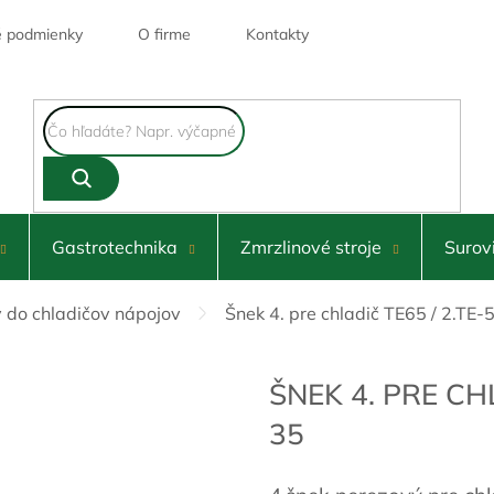
 podmienky
O firme
Kontakty
Gastrotechnika
Zmrzlinové stroje
Surov
 do chladičov nápojov
Šnek 4. pre chladič TE65 / 2.TE-
ŠNEK 4. PRE CHL
35