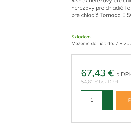
4.šnek nerezový pre chl
nerezový pre chladič To
pre chladič Tornado E 5
Skladom
Môžeme doručiť do:
7.8.20
67,43 €
54,82 € bez DPH
P