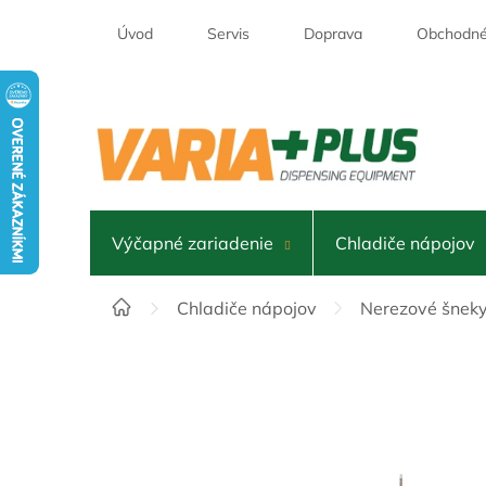
Prejsť
na
Úvod
Servis
Doprava
Obchodné
obsah
Výčapné zariadenie
Chladiče nápojov
Domov
Chladiče nápojov
Nerezové šneky