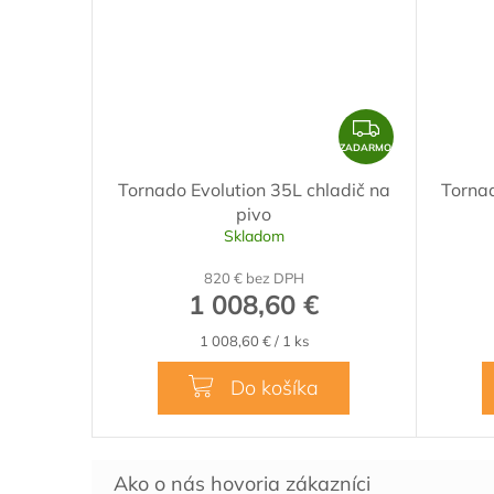
Z
A
ZADARMO
D
Tornado Evolution 35L chladič na
Tornad
A
pivo
R
Skladom
M
820 € bez DPH
O
1 008,60 €
Jednotková
1 008,60 € / 1 ks
cena:
Do košíka