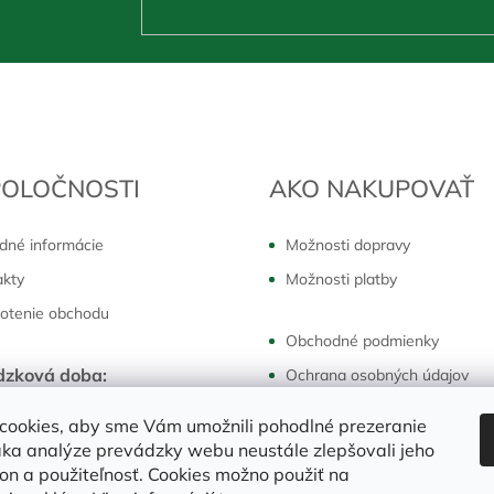
POLOČNOSTI
AKO NAKUPOVAŤ
dné informácie
Možnosti dopravy
akty
Možnosti platby
otenie obchodu
Obchodné podmienky
dzková doba:
Ochrana osobných údajov
k - piatok:
7:30 - 16:00 hod
Reklamácie a vrátenie
cookies, aby sme Vám umožnili pohodlné prezeranie
ka analýze prevádzky webu neustále zlepšovali jeho
kon a použiteľnosť. Cookies možno použiť na