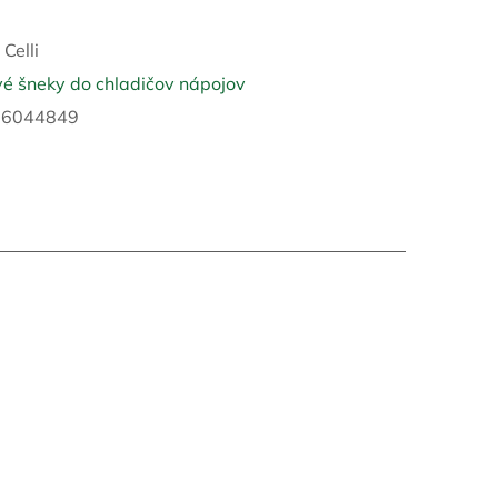
2
:
Celli
é šneky do chladičov nápojov
16044849