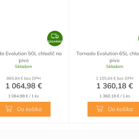
Z
A
ZADARMO
D
o Evolution 50L chladič na
Tornado Evolution 65L chla
A
pivo
pivo
R
Skladom
Skladom
M
865,84 € bez DPH
1 105,84 € bez DPH
O
1 064,98 €
1 360,18 €
Jednotková
Jednotková
1 064,98 € / 1 ks
1 360,18 € / 1 ks
cena:
cena:
Do košíka
Do košíka