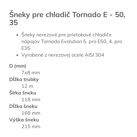
Šneky pre chladič Tornado E - 50,
35
Šneky nerezové pre prietokové chladiče
nápojov Tornado Evolution 5. pro E50, 4. pro
E35
Vyrobené z nerezovej ocele AISI 304
D (mm)
7x8 mm
Dĺžka trubky
12 m
Šírka šneku
118 mm
Dĺžka šneku
168 mm
Výška šneku
215 mm