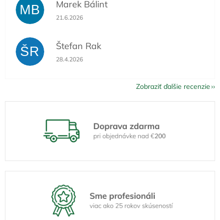
Marek Bálint
MB
Hodnotenie obchodu je 5 z 5 hviezdičiek.
21.6.2026
Štefan Rak
ŠR
Hodnotenie obchodu je 5 z 5 hviezdičiek.
28.4.2026
Zobraziť ďalšie recenzie