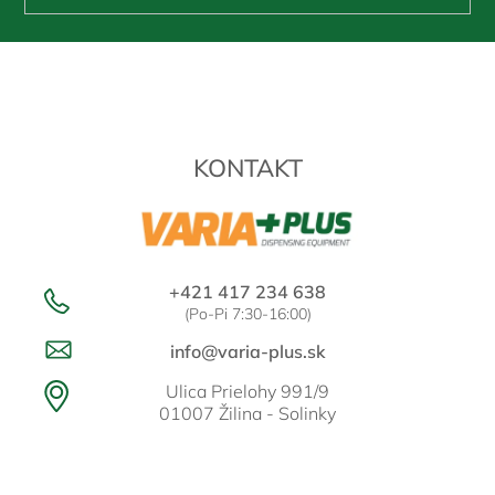
Z
á
p
ä
t
KONTAKT
i
e
+421 417 234 638
(Po-Pi 7:30-16:00)
info@varia-plus.sk
Ulica Prielohy 991/9
01007 Žilina - Solinky