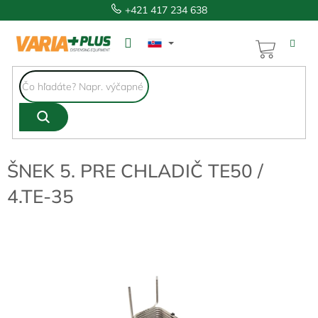
Prejsť
+421 417 234 638
na
obsah
NÁKUP
KOŠÍK
ŠNEK 5. PRE CHLADIČ TE50 /
4.TE-35