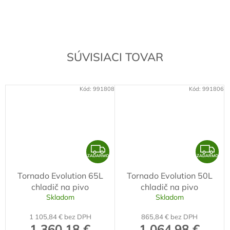
SÚVISIACI TOVAR
Kód:
991808
Kód:
991806
Z
Z
ZADARMO
ZADARMO
A
A
Tornado Evolution 65L
Tornado Evolution 50L
D
D
chladič na pivo
chladič na pivo
A
A
Skladom
Skladom
R
R
1 105,84 € bez DPH
865,84 € bez DPH
M
M
1 360,18 €
1 064,98 €