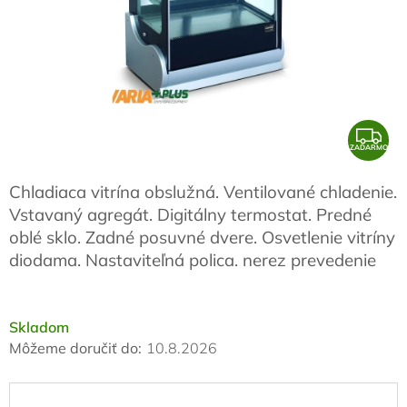
Z
ZADARMO
A
D
Chladiaca vitrína obslužná. Ventilované chladenie.
A
Vstavaný agregát. Digitálny termostat. Predné
R
oblé sklo. Zadné posuvné dvere. Osvetlenie vitríny
diodama. Nastaviteľná polica. nerez prevedenie
M
O
Skladom
Môžeme doručiť do:
10.8.2026