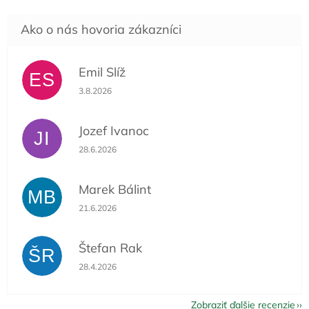
Emil Slíž
ES
Hodnotenie obchodu je 5 z 5 hviezdičiek.
3.8.2026
Jozef Ivanoc
JI
Hodnotenie obchodu je 5 z 5 hviezdičiek.
28.6.2026
Marek Bálint
MB
Hodnotenie obchodu je 5 z 5 hviezdičiek.
21.6.2026
Štefan Rak
ŠR
Hodnotenie obchodu je 5 z 5 hviezdičiek.
28.4.2026
Zobraziť ďalšie recenzie