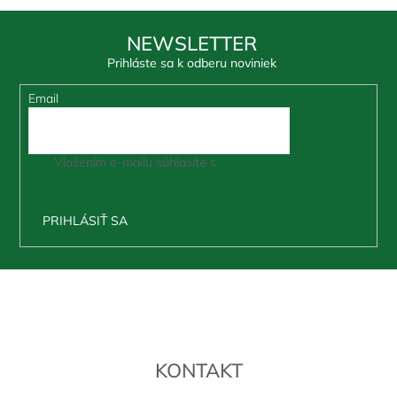
NEWSLETTER
Prihláste sa k odberu noviniek
Email
Vložením e-mailu súhlasíte s
podmienkami ochrany
osobných údajov
PRIHLÁSIŤ SA
Z
á
p
ä
t
KONTAKT
i
e