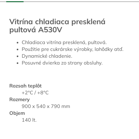
Vitrína chladiaca presklená
pultová A530V
Chladiaca vitrína presklená, pultová.
Použitie pre cukrárske výrobky, lahôdky atď.
Dynamické chladenie.
Posuvné dvierka zo strany obsluhy.
Rozsah teplôt
+2°C / +8°C
Rozmery
900 x 540 x 790 mm
Objem
140 lt.