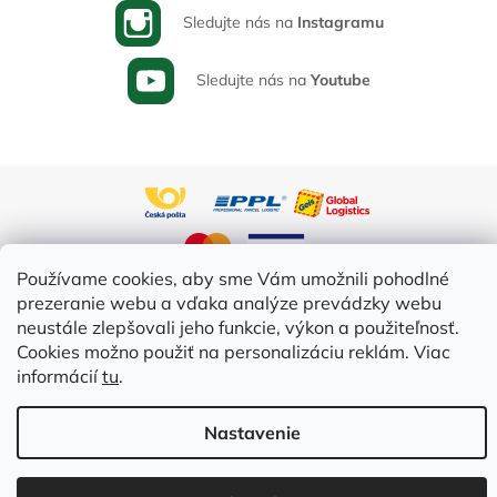
Sledujte nás na
Instagramu
Sledujte nás na
Youtube
Používame cookies, aby sme Vám umožnili pohodlné
prezeranie webu a vďaka analýze prevádzky webu
neustále zlepšovali jeho funkcie, výkon a použiteľnosť.
Vytvoril Shoptet
Cookies možno použiť na personalizáciu reklám. Viac
informácií
tu
.
Copyright 2026
Varia-Plus.sk
. Všetky práva vyhradené.
Upraviť
nastavenie cookies
Nastavenie