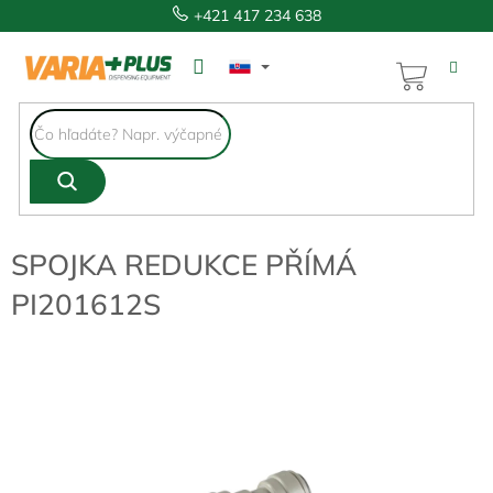
Prejsť
+421 417 234 638
na
obsah
NÁKUP
KOŠÍK
SPOJKA REDUKCE PŘÍMÁ
PI201612S