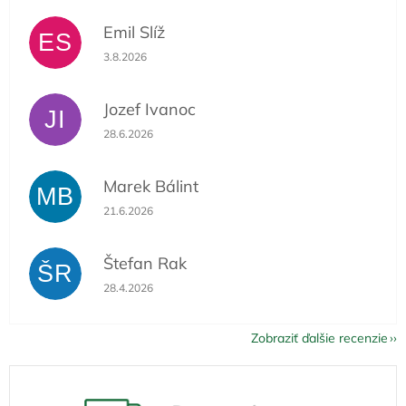
Emil Slíž
ES
Hodnotenie obchodu je 5 z 5 hviezdičiek.
3.8.2026
Jozef Ivanoc
JI
Hodnotenie obchodu je 5 z 5 hviezdičiek.
28.6.2026
Marek Bálint
MB
Hodnotenie obchodu je 5 z 5 hviezdičiek.
21.6.2026
Štefan Rak
ŠR
Hodnotenie obchodu je 5 z 5 hviezdičiek.
28.4.2026
Zobraziť ďalšie recenzie