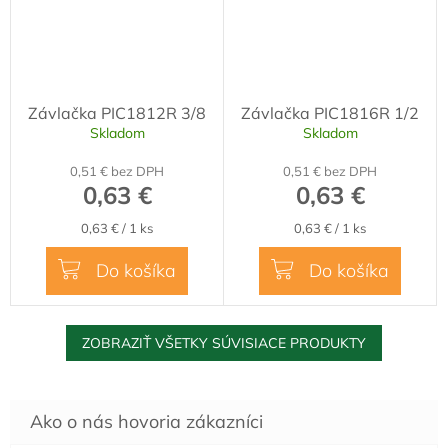
Závlačka PIC1812R 3/8
Závlačka PIC1816R 1/2
Skladom
Skladom
0,51 € bez DPH
0,51 € bez DPH
0,63 €
0,63 €
Jednotková
Jednotková
0,63 € / 1 ks
0,63 € / 1 ks
cena:
cena:
Do košíka
Do košíka
ZOBRAZIŤ VŠETKY SÚVISIACE PRODUKTY