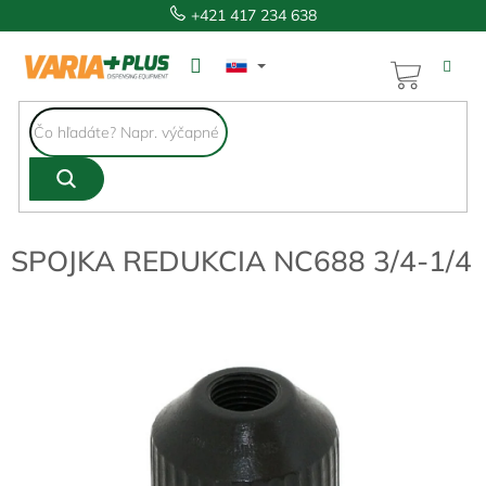
Prejsť
+421 417 234 638
na
obsah
NÁKUP
KOŠÍK
SPOJKA REDUKCIA NC688 3/4-1/4