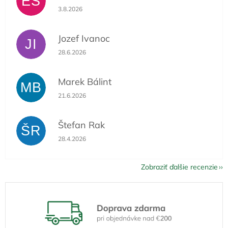
ES
Hodnotenie obchodu je 5 z 5 hviezdičiek.
3.8.2026
Jozef Ivanoc
JI
Hodnotenie obchodu je 5 z 5 hviezdičiek.
28.6.2026
Marek Bálint
MB
Hodnotenie obchodu je 5 z 5 hviezdičiek.
21.6.2026
Štefan Rak
ŠR
Hodnotenie obchodu je 5 z 5 hviezdičiek.
28.4.2026
Zobraziť ďalšie recenzie