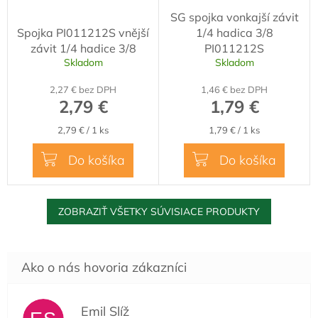
SG spojka vonkajší závit
Spojka PI011212S vnější
1/4 hadica 3/8
závit 1/4 hadice 3/8
PI011212S
Skladom
Skladom
2,27 € bez DPH
1,46 € bez DPH
2,79 €
1,79 €
Jednotková
Jednotková
2,79 € / 1 ks
1,79 € / 1 ks
cena:
cena:
Do košíka
Do košíka
ZOBRAZIŤ VŠETKY SÚVISIACE PRODUKTY
Emil Slíž