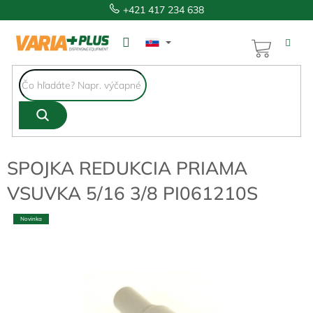
Prejsť
+421 417 234 638
na
obsah
NÁKUP
KOŠÍK
SPOJKA REDUKCIA PRIAMA
VSUVKA 5/16 3/8 PI061210S
Novinka