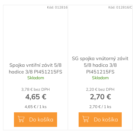
Kód:
012816
Kód:
012816/C
SG spojka vnútorný závit
Spojka vntiřní závit 5/8
5/8 hadica 3/8
hadice 3/8 PI451215FS
PI451215FS
Skladom
Skladom
3,78 € bez DPH
2,20 € bez DPH
4,65 €
2,70 €
Jednotková
Jednotková
4,65 € / 1 ks
2,70 € / 1 ks
cena:
cena:
Do košíka
Do košíka