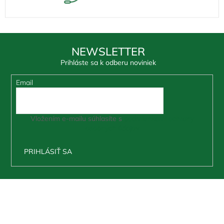
NEWSLETTER
Prihláste sa k odberu noviniek
Email
Vložením e-mailu súhlasíte s
podmienkami ochrany
osobných údajov
PRIHLÁSIŤ SA
Z
á
p
ä