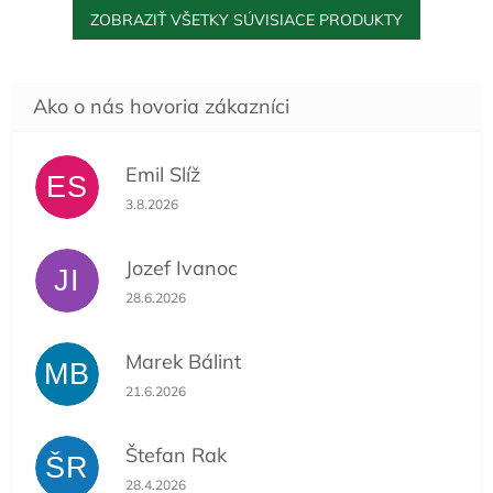
ZOBRAZIŤ VŠETKY SÚVISIACE PRODUKTY
Emil Slíž
ES
Hodnotenie obchodu je 5 z 5 hviezdičiek.
3.8.2026
Jozef Ivanoc
JI
Hodnotenie obchodu je 5 z 5 hviezdičiek.
28.6.2026
Marek Bálint
MB
Hodnotenie obchodu je 5 z 5 hviezdičiek.
21.6.2026
Štefan Rak
ŠR
Hodnotenie obchodu je 5 z 5 hviezdičiek.
28.4.2026