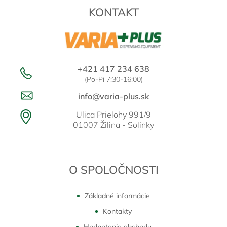
t
KONTAKT
i
e
+421 417 234 638
(Po-Pi 7:30-16:00)
info@varia-plus.sk
Ulica Prielohy 991/9
01007 Žilina - Solinky
O SPOLOČNOSTI
Základné informácie
Kontakty