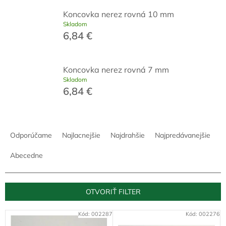
Koncovka nerez rovná 10 mm
Skladom
6,84 €
Koncovka nerez rovná 7 mm
Skladom
6,84 €
R
a
Odporúčame
Najlacnejšie
Najdrahšie
Najpredávanejšie
d
e
Abecedne
n
i
e
OTVORIŤ FILTER
p
r
V
Kód:
002287
Kód:
002276
o