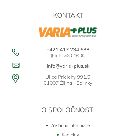
i
ä
e
e
t
p
KONTAKT
i
r
e
v
k
y
v
ý
+421 417 234 638
p
(Po-Pi 7:30-16:00)
i
s
info@varia-plus.sk
u
Ulica Prielohy 991/9
01007 Žilina - Solinky
O SPOLOČNOSTI
Základné informácie
Kontakty