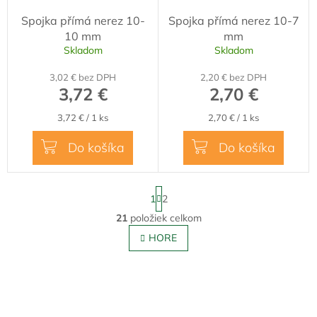
Spojka přímá nerez 10-
Spojka přímá nerez 10-7
10 mm
mm
Skladom
Skladom
3,02 € bez DPH
2,20 € bez DPH
3,72 €
2,70 €
Jednotková
Jednotková
3,72 € / 1 ks
2,70 € / 1 ks
cena:
cena:
Do košíka
Do košíka
S
1
2
t
r
21
položiek celkom
O
á
v
HORE
n
l
k
o
á
v
Z
d
a
a
á
n
c
p
i