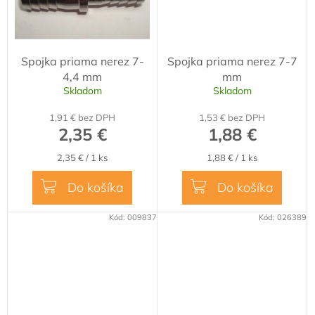
Spojka priama nerez 7-
Spojka priama nerez 7-7
4,4 mm
mm
Skladom
Skladom
1,91 € bez DPH
1,53 € bez DPH
2,35 €
1,88 €
Jednotková
Jednotková
2,35 € / 1 ks
1,88 € / 1 ks
cena:
cena:
Do košíka
Do košíka
Kód:
009837
Kód:
026389