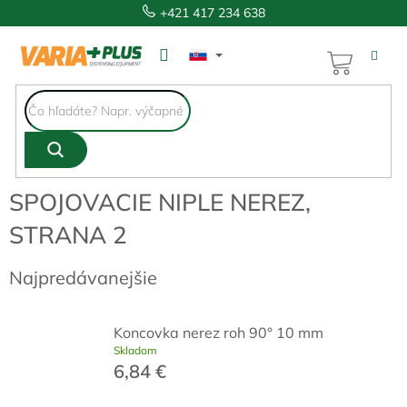
Prejsť
+421 417 234 638
na
obsah
NÁKUP
KOŠÍK
SPOJOVACIE NIPLE NEREZ
,
STRANA 2
Najpredávanejšie
Koncovka nerez roh 90° 10 mm
Skladom
6,84 €