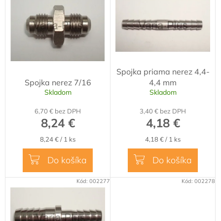
ý
d
p
u
i
k
s
t
p
o
r
v
o
Spojka priama nerez 4,4-
d
Spojka nerez 7/16
4,4 mm
u
Skladom
Skladom
k
t
6,70 € bez DPH
3,40 € bez DPH
o
8,24 €
4,18 €
v
Jednotková
Jednotková
8,24 € / 1 ks
4,18 € / 1 ks
cena:
cena:
Do košíka
Do košíka
Kód:
002277
Kód:
002278