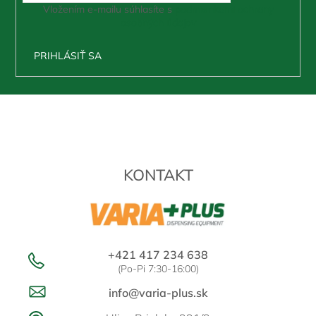
Vložením e-mailu súhlasíte s
podmienkami ochrany
osobných údajov
PRIHLÁSIŤ SA
Z
á
p
ä
t
KONTAKT
i
e
+421 417 234 638
(Po-Pi 7:30-16:00)
info@varia-plus.sk