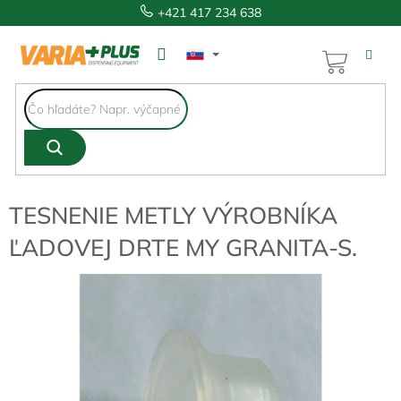
Prejsť
+421 417 234 638
na
obsah
NÁKUP
KOŠÍK
TESNENIE METLY VÝROBNÍKA
ĽADOVEJ DRTE MY GRANITA-S.