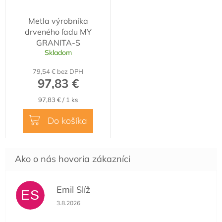
Metla výrobníka
drveného ľadu MY
GRANITA-S
Skladom
79,54 € bez DPH
97,83 €
Jednotková
97,83 € / 1 ks
cena:
Do košíka
Emil Slíž
ES
Hodnotenie obchodu je 5 z 5 hviezdičiek.
3.8.2026