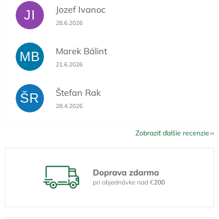
Jozef Ivanoc
JI
Hodnotenie obchodu je 5 z 5 hviezdičiek.
28.6.2026
Marek Bálint
MB
Hodnotenie obchodu je 5 z 5 hviezdičiek.
21.6.2026
Štefan Rak
ŠR
Hodnotenie obchodu je 5 z 5 hviezdičiek.
28.4.2026
Zobraziť ďalšie recenzie