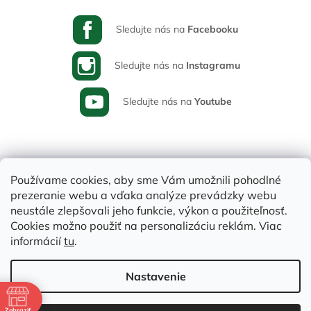
Sledujte nás na
Facebooku
Sledujte nás na
Instagramu
Sledujte nás na
Youtube
Používame cookies, aby sme Vám umožnili pohodlné
prezeranie webu a vďaka analýze prevádzky webu
neustále zlepšovali jeho funkcie, výkon a použiteľnosť.
Cookies možno použiť na personalizáciu reklám. Viac
informácií
tu
.
Vytvoril Shoptet
Nastavenie
e
Copyright 2026
Varia-Plus.sk
. Všetky práva vyhradené.
Upraviť
Zobraziť