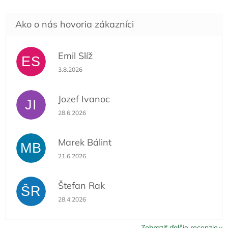
Emil Slíž
ES
Hodnotenie obchodu je 5 z 5 hviezdičiek.
3.8.2026
Jozef Ivanoc
JI
Hodnotenie obchodu je 5 z 5 hviezdičiek.
28.6.2026
Marek Bálint
MB
Hodnotenie obchodu je 5 z 5 hviezdičiek.
21.6.2026
Štefan Rak
ŠR
Hodnotenie obchodu je 5 z 5 hviezdičiek.
28.4.2026
Zobraziť ďalšie recenzie