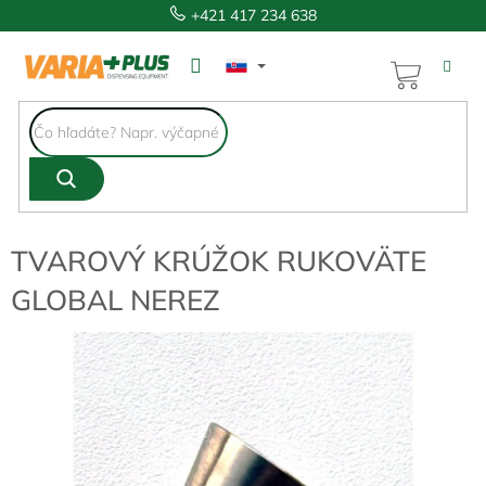
Prejsť
+421 417 234 638
na
obsah
NÁKUP
KOŠÍK
TVAROVÝ KRÚŽOK RUKOVÄTE
GLOBAL NEREZ