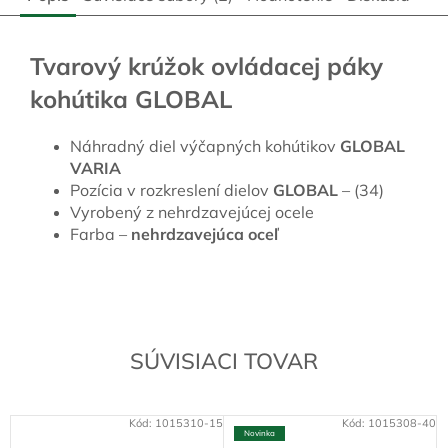
Tvarový krúžok ovládacej páky
kohútika GLOBAL
Náhradný diel výčapných kohútikov
GLOBAL
VARIA
Pozícia v rozkreslení dielov
GLOBAL
– (34)
Vyrobený z nehrdzavejúcej ocele
Farba –
nehrdzavejúca oceľ
SÚVISIACI TOVAR
Kód:
1015310-15
Kód:
1015308-40
Novinka