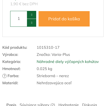
1,90 € bez DPH
Pridať do košíka
Kód produktu:
1015310-17
Výrobca:
Značka:
Varia-Plus
Kategória
:
Náhradné diely výčapných kohútov
Hmotnosť
:
0.025 kg
Farba
:
Strieborná – nerez
?
Materiál
:
Nehrdzavejúca oceľ
Popis
Súvisiace súbory (2)
Hodnotenie
Diskusia