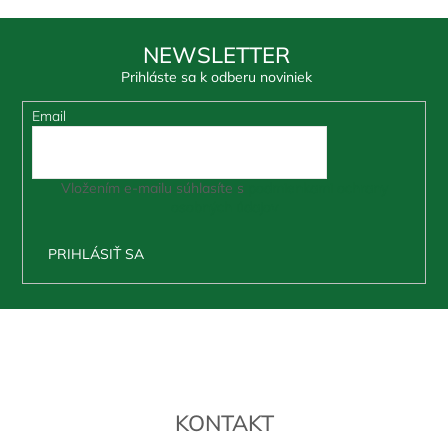
NEWSLETTER
Prihláste sa k odberu noviniek
Email
Vložením e-mailu súhlasíte s
podmienkami ochrany
osobných údajov
PRIHLÁSIŤ SA
Z
á
p
ä
t
KONTAKT
i