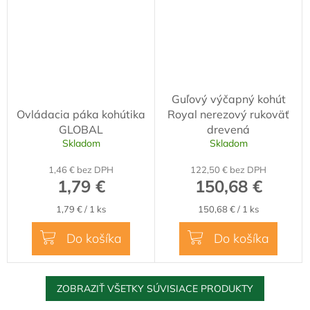
Guľový výčapný kohút
Ovládacia páka kohútika
Royal nerezový rukoväť
GLOBAL
drevená
Skladom
Skladom
1,46 € bez DPH
122,50 € bez DPH
1,79 €
150,68 €
Jednotková
Jednotková
1,79 € / 1 ks
150,68 € / 1 ks
cena:
cena:
Do košíka
Do košíka
ZOBRAZIŤ VŠETKY SÚVISIACE PRODUKTY