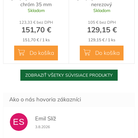
chróm 35 mm
nerezový
A
Skladom
Skladom
R
123,33 € bez DPH
105 € bez DPH
M
151,70 €
129,15 €
O
Jednotková
Jednotková
151,70 € / 1 ks
129,15 € / 1 ks
cena:
cena:
Do košíka
Do košíka
ZOBRAZIŤ VŠETKY SÚVISIACE PRODUKTY
Emil Slíž
ES
Hodnotenie obchodu je 5 z 5 hviezdičiek.
3.8.2026