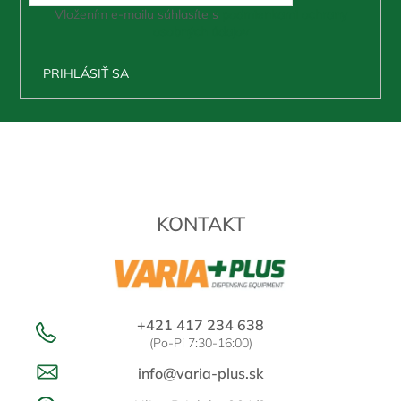
Vložením e-mailu súhlasíte s
podmienkami ochrany
osobných údajov
PRIHLÁSIŤ SA
Z
á
p
ä
t
KONTAKT
i
e
+421 417 234 638
(Po-Pi 7:30-16:00)
info@varia-plus.sk