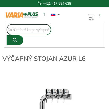
Prejsť
+421 417 234 638
na
obsah
NÁKUP
KOŠÍK
VÝČAPNÝ STOJAN AZUR L6