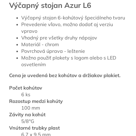
Výčapný stojan Azur L6
Výčapný stojan 6-kohútový špeciálneho tvaru
Prevedenie vľavo, možno dodať aj verziu
vpravo
Vhodný pre všetky druhy nápojov
Materiál - chrom
Povrchová úprava - leštenie
Možno použiť plakety s logom alebo s LED
osvetlením
Cena je uvedená bez kohútov a držiakov plakiet.
Počet kohútov
6 ks
Rozostup medzi kohúty
100 mm
Závity na kohút
5/8"G
Vnútorné trubky plast
6,7 x 9,5 mm