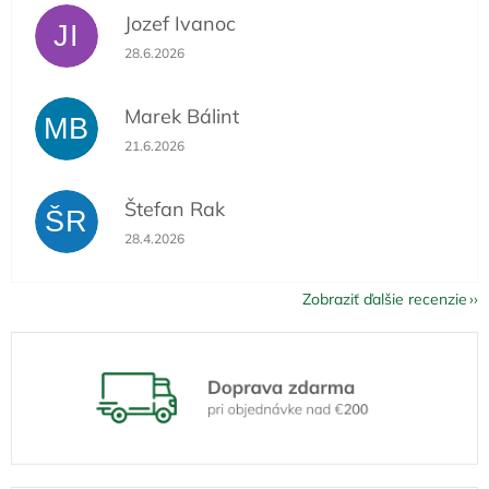
Jozef Ivanoc
JI
Hodnotenie obchodu je 5 z 5 hviezdičiek.
28.6.2026
Marek Bálint
MB
Hodnotenie obchodu je 5 z 5 hviezdičiek.
21.6.2026
Štefan Rak
ŠR
Hodnotenie obchodu je 5 z 5 hviezdičiek.
28.4.2026
Zobraziť ďalšie recenzie