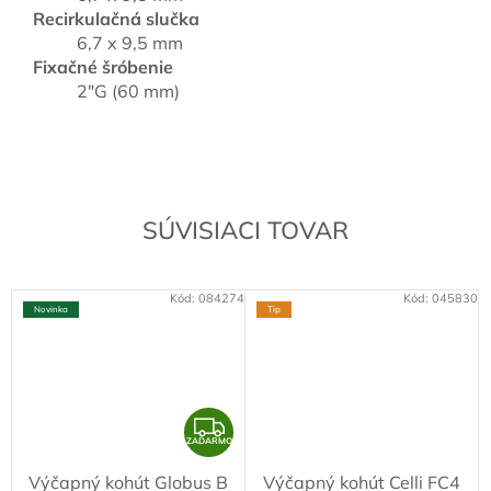
Recirkulačná slučka
6,7 x 9,5 mm
Fixačné šróbenie
2"G (60 mm)
SÚVISIACI TOVAR
Kód:
084274
Kód:
045830
Novinka
Tip
Z
ZADARMO
A
Výčapný kohút Globus B
Výčapný kohút Celli FC4
D