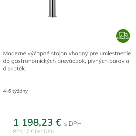
Z
ZADARMO
A
D
Moderné výčapné stojan vhodný pre umiestnenie
A
do gastronomických prevádzok, pivných barov a
R
diskoték.
M
O
4-6 týždny
1 198,23 €
974,17 € bez DPH