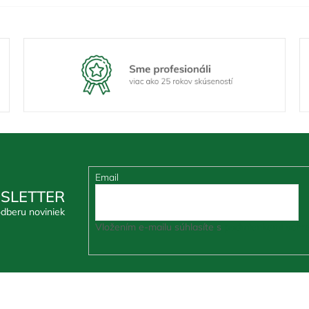
Email
SLETTER
odberu noviniek
Vložením e-mailu súhlasíte s
podmienkami ochra