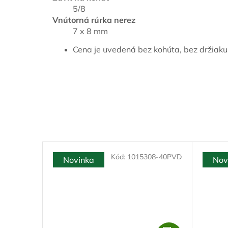
5/8
Vnútorná rúrka nerez
7 x 8 mm
Cena je uvedená bez kohúta, bez držiaku p
Kód:
1015308-40PVD
Novinka
Nov