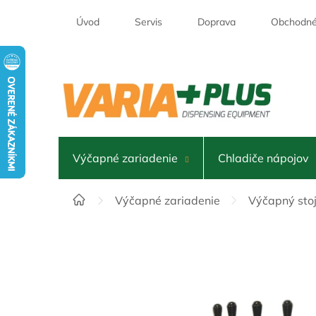
Prejsť
na
Úvod
Servis
Doprava
Obchodné
obsah
Výčapné zariadenie
Chladiče nápojov
Domov
Výčapné zariadenie
Výčapný stoj