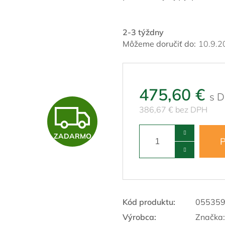
2-3 týždny
Môžeme doručiť do:
10.9.2
475,60 €
Z
386,67 € bez DPH
ZADARMO
A
P
D
Kód produktu:
05535
A
Výrobca:
Značka