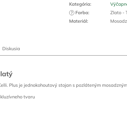
Kategória
:
Výčapné
R
Farba
:
Zlato - 
?
Materiál
:
Mosadz
M
Diskusia
O
latý
elli. Plus je jednokohoutový stojan s pozláteným mosadzným 
kluzívneho tvaru