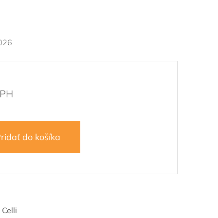
026
ridať do košíka
9
:
Celli