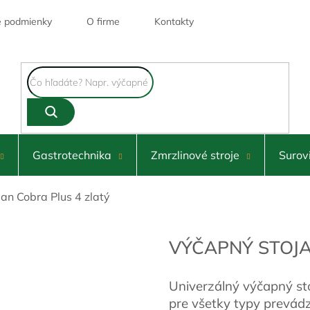
 podmienky
O firme
Kontakty
Gastrotechnika
Zmrzlinové stroje
Surov
an Cobra Plus 4 zlatý
VÝČAPNÝ STOJA
Univerzálný výčapný st
pre všetky typy prevád