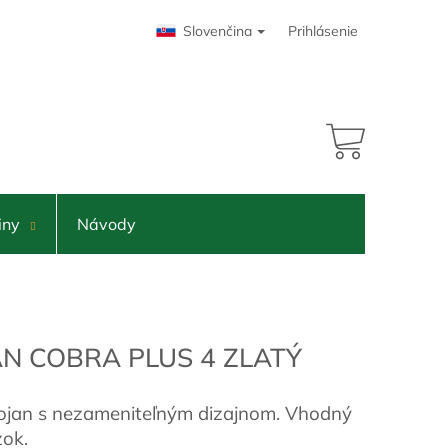
Slovenčina
Prihlásenie
NÁKUPNÝ
KOŠÍK
iny
Návody
N COBRA PLUS 4 ZLATÝ
ojan s nezameniteľným dizajnom. Vhodný
zok.