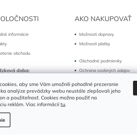
POLOČNOSTI
AKO NAKUPOVAŤ
dné informácie
Možnosti dopravy
akty
Možnosti platby
otenie obchodu
Obchodné podmienky
dzková doba:
Ochrana osobných údajov
k - piatok:
7:30 - 16:00 hod
Reklamácie a vrátenie
cookies, aby sme Vám umožnili pohodlné prezeranie
ka analýze prevádzky webu neustále zlepšovali jeho
kon a použiteľnosť. Cookies možno použiť na
ciu reklám. Viac informácií
tu
.
ie