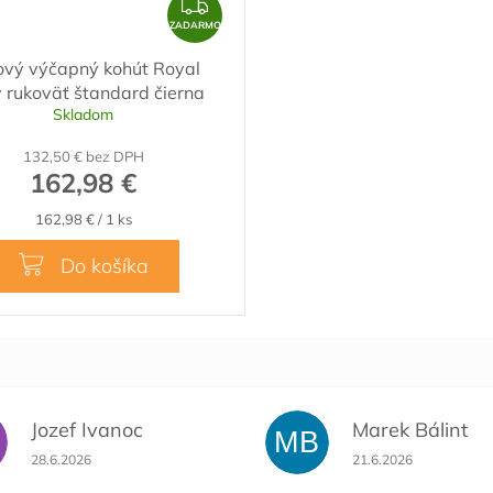
Z
A
ZADARMO
D
ový výčapný kohút Royal
A
ý rukoväť štandard čierna
R
Skladom
M
132,50 € bez DPH
O
162,98 €
Jednotková
162,98 € / 1 ks
cena:
Do košíka
Jozef Ivanoc
Marek Bálint
MB
Hodnotenie obchodu je 5 z 5 hviezdičiek.
Hodnotenie obchodu 
28.6.2026
21.6.2026