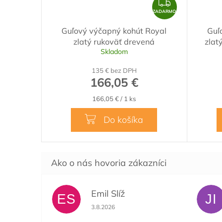
Z
A
ZADARMO
D
Guľový výčapný kohút Royal
Guľ
A
zlatý rukoväť drevená
zlat
R
Skladom
M
135 € bez DPH
O
166,05 €
Jednotková
166,05 € / 1 ks
cena:
Do košíka
Emil Slíž
ES
JI
Hodnotenie obchodu je 5 z 5 hviezdičiek.
3.8.2026