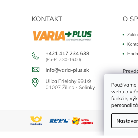
p
ä
t
KONTAKT
O S
i
e
Zákla
Kont
+421 417 234 638
Hodn
(Po-Pi 7:30-16:00)
info@varia-plus.sk
Prevá
Pondělo
Ulica Prielohy 991/9
Používame 
01007 Žilina - Solinky
webu a vďa
funkcie, vý
personalizá
Nastaven