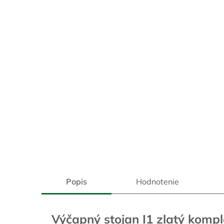
Popis
Hodnotenie
Výčapný stojan I1 zlatý komp