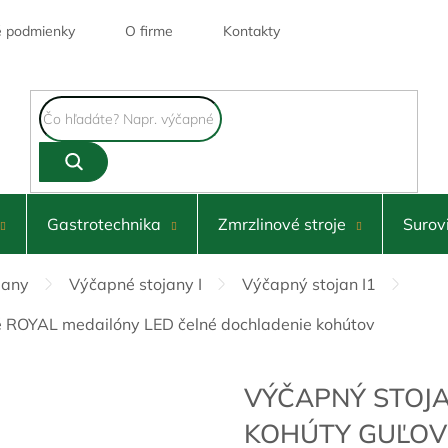
 podmienky
O firme
Kontakty
Gastrotechnika
Zmrzlinové stroje
Surov
jany
Výčapné stojany I
Výčapný stojan I1
vé ROYAL medailóny LED čelné dochladenie kohútov
VÝČAPNÝ STOJA
KOHÚTY GUĽOV