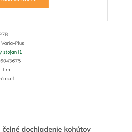
/P7R
:
Varia-Plus
 stojan I1
16043675
Titan
á oceľ
 čelné dochladenie kohútov