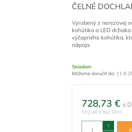
ČELNÉ DOCHLA
Vyrobený z nerezovej o
kohútika a LED držiaka
výčapného kohútika, kt
nápoja.
Skladom
Môžeme doručiť do:
11.8.2
728,73 €
592,46 € bez DPH
P