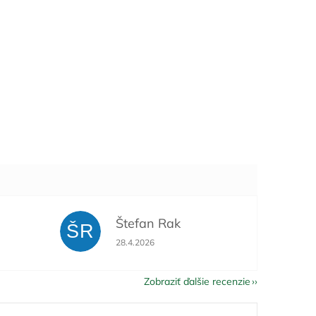
Štefan Rak
ŠR
je 5 z 5 hviezdičiek.
Hodnotenie obchodu je 5 z 5 hviezdičiek.
28.4.2026
Zobraziť ďalšie recenzie