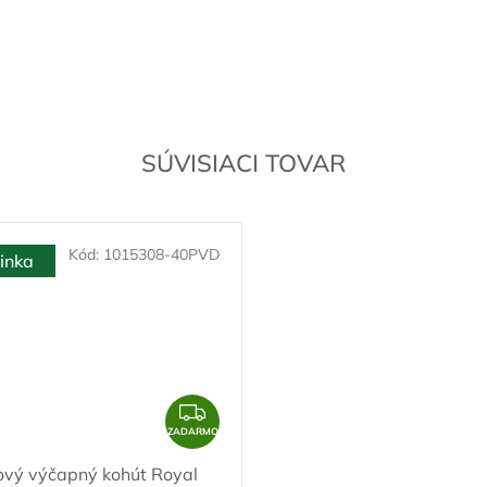
SÚVISIACI TOVAR
Kód:
1015308-40PVD
inka
Z
A
ZADARMO
D
ový výčapný kohút Royal