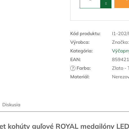
Kód produktu:
I1-202
Výrobca:
Značka
Kategória
:
Výčapný
EAN
:
85942
Farba
:
Zlato - 
?
Materiál
:
Nerezov
Diskusia
let kohúty guľové ROYAL medailóny LED