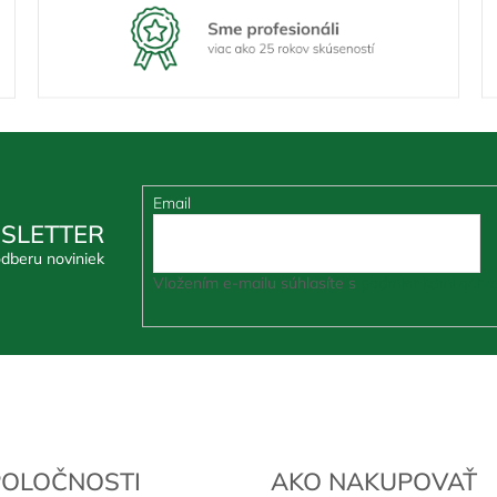
Email
SLETTER
odberu noviniek
Vložením e-mailu súhlasíte s
podmienkami ochra
POLOČNOSTI
AKO NAKUPOVAŤ