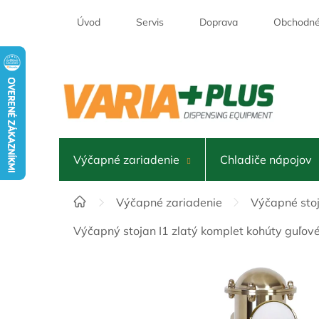
Prejsť
na
Úvod
Servis
Doprava
Obchodné
obsah
Výčapné zariadenie
Chladiče nápojov
Domov
Výčapné zariadenie
Výčapné sto
Výčapný stojan I1 zlatý komplet kohúty guľo