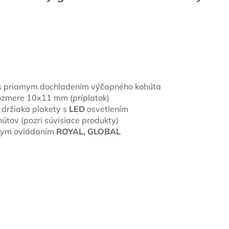
 s priamym dochladením výčapného kohúta
ozmere 10x11 mm (príplatok)
držiaka plakety s
LED
osvetlením
útov (pozri súvisiace produkty)
lnym ovládaním
ROYAL, GLOBAL