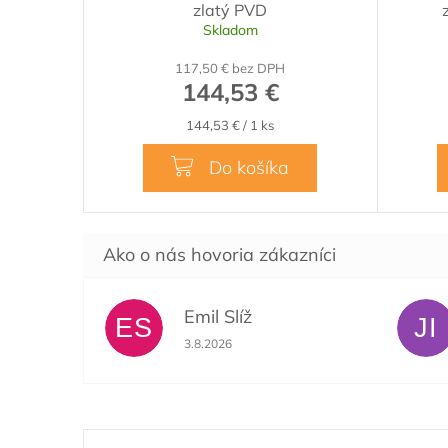
zlatý PVD
Skladom
117,50 € bez DPH
144,53 €
Jednotková
144,53 € / 1 ks
cena:
Do košíka
Emil Slíž
ES
JI
Hodnotenie obchodu je 5 z 5 hviezdičiek.
3.8.2026