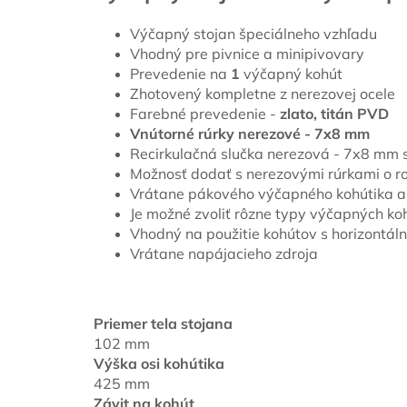
Výčapný stojan špeciálneho vzhľadu
Vhodný pre pivnice a minipivovary
Prevedenie na
1
výčapný kohút
Zhotovený kompletne z nerezovej ocele
Farebné prevedenie -
zlato, titán PVD
Vnútorné rúrky nerezové - 7x8 mm
Recirkulačná slučka nerezová - 7x8 mm
Možnosť dodať s nerezovými rúrkami o r
Vrátane pákového výčapného kohútika a 
Je možné zvoliť rôzne typy výčapných koh
Vhodný na použitie kohútov s horizontá
Vrátane napájacieho zdroja
Priemer tela stojana
102 mm
Výška osi kohútika
425 mm
Závit na kohút