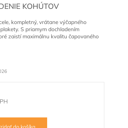
DENIE KOHÚTOV
cele, kompletný, vrátane výčapného
 plakety. S priamym dochladením
oré zaistí maximálnu kvalitu čapovaného
026
ridať do košíka