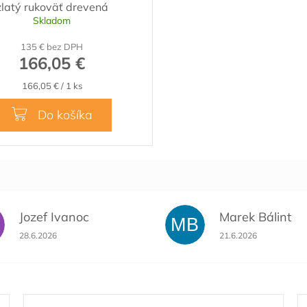
A
zlatý rukoväť drevená
R
Skladom
M
135 € bez DPH
O
166,05 €
Jednotková
166,05 € / 1 ks
cena:
Do košíka
Jozef Ivanoc
Marek Bálint
MB
Hodnotenie obchodu je 5 z 5 hviezdičiek.
Hodnotenie obchodu 
28.6.2026
21.6.2026