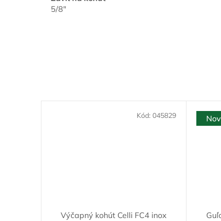
5/8"
Kód:
045829
Nov
Výčapný kohút Celli FC4 inox
Guľ