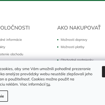
POLOČNOSTI
AKO NAKUPOVAŤ
dné informácie
Možnosti dopravy
akty
Možnosti platby
otenie obchodu
Obchodné podmienky
dzková doba:
Ochrana osobných údajov
cookies, aby sme Vám umožnili pohodlné prezeranie
k - piatok:
ka analýze prevádzky webu neustále zlepšovali jeho
7:30 - 16:00 hod
Reklamácie a vrátenie
kon a použiteľnosť. Cookies možno použiť na
ciu reklám. Viac informácií
tu
.
ie