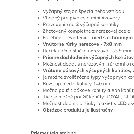
Výčapný stojan špeciálneho vzhľadu
Vhodný pre pivnice a minipivovary
Prevedenie na
2
výčapné kohútiky
Zhotovený kompletne z nerezovej ocele
Farebné prevedenie -
meď s ochranným
Vnútorné rúrky nerezové - 7x8 mm
Recirkulačná slučka nerezová - 7x8 mm
Priame dochladenie výčapných kohútov
Možnosť dodať s nerezovými rúrkami o r
Vrátane pákových výčapných kohútov, v
Je možné zvoliť rôzne typy výčapných koh
Rozstup medzi kohúty 140 mm
Možno použiť pákové kohúty alebo koh
Tiež je možné použiť kohúty ROYAL, GL
Možnosť doplniť držiaky plakiet s
LED
os
Obrázok produktu je ilustračný
Priemer tela stojana