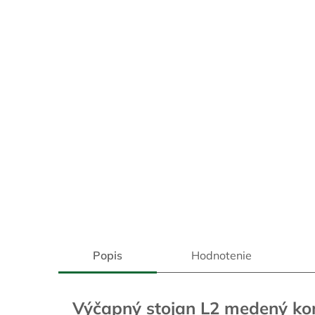
Popis
Hodnotenie
Výčapný stojan L2 medený ko