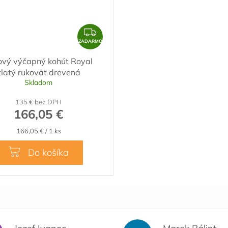
Z
A
ZADARMO
D
ový výčapný kohút Royal
A
zlatý rukoväť drevená
R
Skladom
M
135 € bez DPH
O
166,05 €
Jednotková
166,05 € / 1 ks
cena:
Do košíka