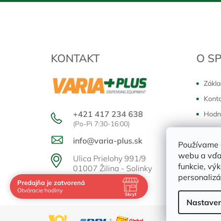
Z
á
p
ä
t
KONTAKT
O S
i
e
Zákla
Kont
+421 417 234 638
Hodn
(Po-Pi 7:30-16:00)
info@varia-plus.sk
Prevá
Používame 
Pondělo
webu a vďa
Ulica Prielohy 991/9
funkcie, vý
01007 Žilina - Solinky
personalizá
Predajňa je zatvorená
Navštívte nás osobne
Otváracie hodiny
Skryť
Čas
Pauza
Nastaven
Po
7:30 - 16:00
-
Ut
7:30 - 16:00
-