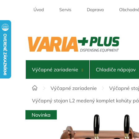
Prejsť
na
Úvod
Servis
Doprava
Obchodné
obsah
Výčapné zariadenie
Chladiče nápojov
Domov
Výčapné zariadenie
Výčapné sto
Výčapný stojan L2 medený komplet kohúty pá
Novinka