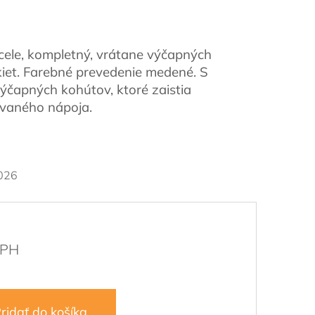
cele, kompletný, vrátane výčapných
kiet. Farebné prevedenie medené. S
čapných kohútov, ktoré zaistia
ovaného nápoja.
026
ridať do košíka