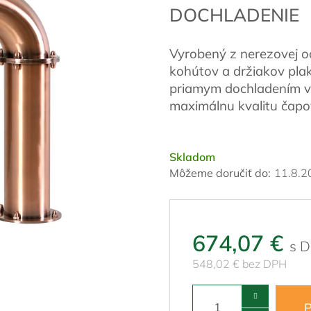
DOCHLADENIE
Vyrobený z nerezovej o
kohútov a držiakov pla
priamym dochladením vý
maximálnu kvalitu čap
Skladom
Môžeme doručiť do:
11.8.2
674,07 €
548,02 € bez DPH
P