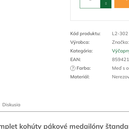
Kód produktu:
L2-302
Výrobca:
Značka
Kategória
:
Výčapný
EAN
:
85942
Farba
:
Meď s 
?
Materiál
:
Nerezov
Diskusia
mplet kohúty pákové medailóny štanda