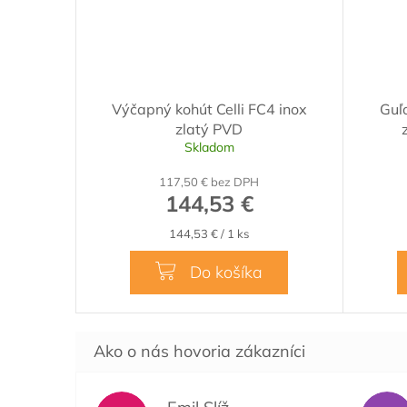
Výčapný kohút Celli FC4 inox
Guľ
zlatý PVD
Skladom
117,50 € bez DPH
144,53 €
Jednotková
144,53 € / 1 ks
cena:
Do košíka