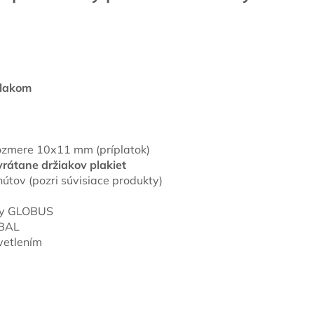
 lakom
ozmere 10x11 mm (príplatok)
rátane držiakov plakiet
útov (pozri súvisiace produkty)
úty GLOBUS
OBAL
vetlením