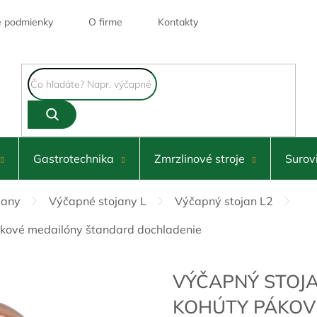
 podmienky
O firme
Kontakty
Gastrotechnika
Zmrzlinové stroje
Surov
jany
Výčapné stojany L
Výčapný stojan L2
kové medailóny štandard dochladenie
VÝČAPNÝ STOJ
KOHÚTY PÁKOV