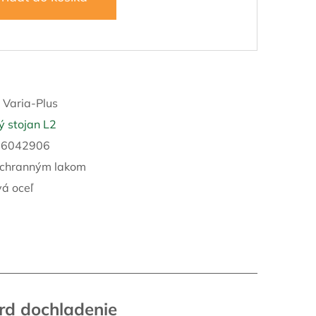
:
Varia-Plus
 stojan L2
16042906
ochranným lakom
á oceľ
rd dochladenie