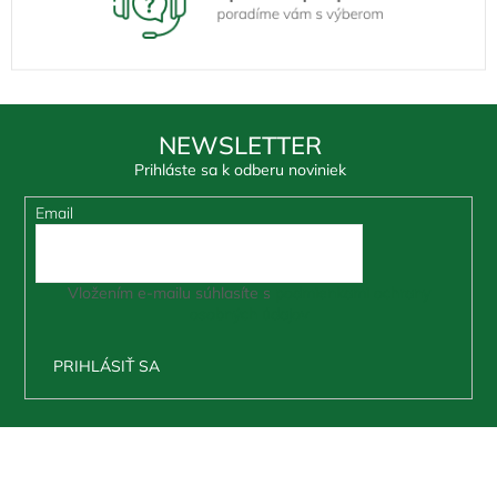
NEWSLETTER
Prihláste sa k odberu noviniek
Email
Vložením e-mailu súhlasíte s
podmienkami ochrany
osobných údajov
PRIHLÁSIŤ SA
Z
á
p