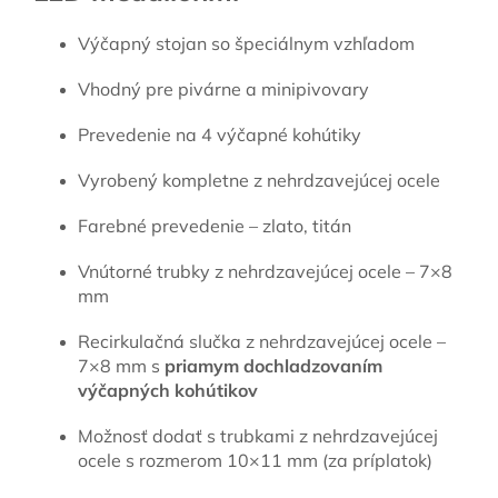
Výčapný stojan so špeciálnym vzhľadom
Vhodný pre pivárne a minipivovary
Prevedenie na 4 výčapné kohútiky
Vyrobený kompletne z nehrdzavejúcej ocele
Farebné prevedenie – zlato, titán
Vnútorné trubky z nehrdzavejúcej ocele – 7×8
mm
Recirkulačná slučka z nehrdzavejúcej ocele –
7×8 mm s
priamym dochladzovaním
výčapných kohútikov
Možnosť dodať s trubkami z nehrdzavejúcej
ocele s rozmerom 10×11 mm (za príplatok)