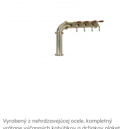
Vyrobený z nehrdzavejúcej ocele, kompletný
vrátane výčapných kohútikov a držiakov plaket.