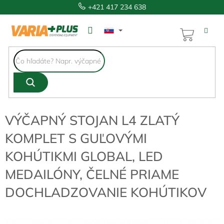
Prejsť
+421 417 234 638
na
obsah
NÁKUP
KOŠÍK
VÝČAPNÝ STOJAN L4 ZLATÝ
KOMPLET S GUĽOVÝMI
KOHÚTIKMI GLOBAL, LED
MEDAILÓNY, ČELNÉ PRIAME
DOCHLADZOVANIE KOHÚTIKOV