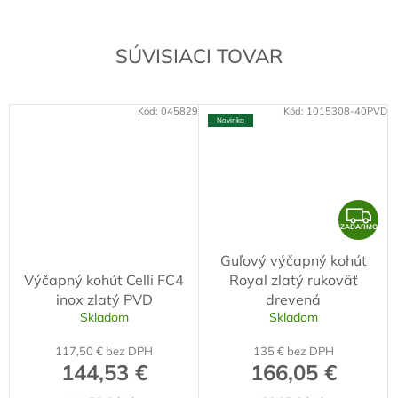
SÚVISIACI TOVAR
Kód:
045829
Kód:
1015308-40PVD
Novinka
Z
ZADARMO
A
Guľový výčapný kohút
D
Výčapný kohút Celli FC4
Royal zlatý rukoväť
A
inox zlatý PVD
drevená
R
Skladom
Skladom
M
117,50 € bez DPH
135 € bez DPH
O
144,53 €
166,05 €