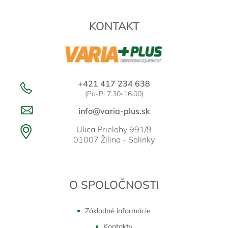
ä
t
KONTAKT
i
e
+421 417 234 638
(Po-Pi 7:30-16:00)
info@varia-plus.sk
Ulica Prielohy 991/9
01007 Žilina - Solinky
O SPOLOČNOSTI
Základné informácie
Kontakty