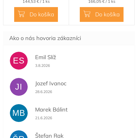
Jednotková
Jednotková
144,53 € / 1 ks
166,05 € / 1 ks
cena:
cena:
Do košíka
Do košíka
Emil Slíž
ES
Hodnotenie obchodu je 5 z 5 hviezdičiek.
3.8.2026
Jozef Ivanoc
JI
Hodnotenie obchodu je 5 z 5 hviezdičiek.
28.6.2026
Marek Bálint
MB
Hodnotenie obchodu je 5 z 5 hviezdičiek.
21.6.2026
Štefan Rak