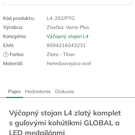
Kód produktu:
L4-202/P7G
Výrobca:
Značka:
Varia-Plus
Kategória
:
Výčapný stojan L4
EAN
:
8594216043231
Farba
:
Zlato - Titan
?
Materiál
:
Nehrdzavejúca oceľ
Popis
Hodnotenie
Diskusia
Výčapný stojan L4 zlatý komplet
s guľovými kohútikmi GLOBAL a
LED medailónmi