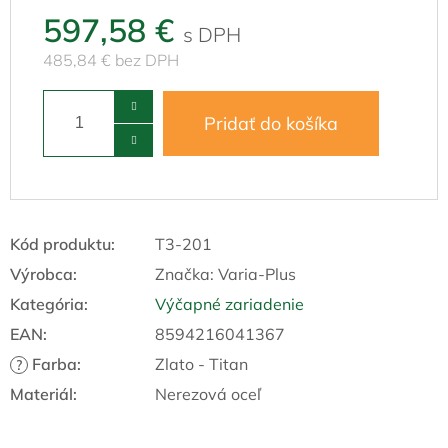
597,58 €
485,84 € bez DPH
Pridať do košíka
Kód produktu:
T3-201
Výrobca:
Značka:
Varia-Plus
Kategória
:
Výčapné zariadenie
EAN
:
8594216041367
Farba
:
Zlato - Titan
?
Materiál
:
Nerezová oceľ