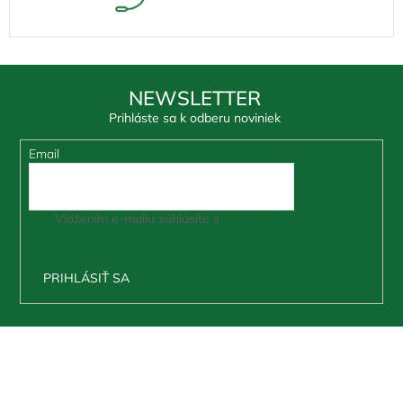
NEWSLETTER
Prihláste sa k odberu noviniek
Email
Vložením e-mailu súhlasíte s
podmienkami ochrany
osobných údajov
PRIHLÁSIŤ SA
Z
á
p
ä