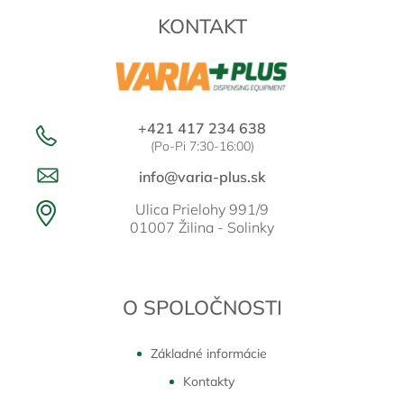
t
KONTAKT
i
e
+421 417 234 638
(Po-Pi 7:30-16:00)
info@varia-plus.sk
Ulica Prielohy 991/9
01007 Žilina - Solinky
O SPOLOČNOSTI
Základné informácie
Kontakty