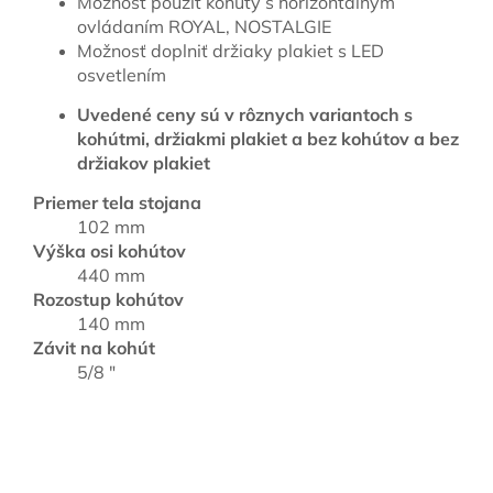
Možnosť použiť kohúty s horizontálnym
ovládaním ROYAL, NOSTALGIE
Možnosť doplniť držiaky plakiet s LED
osvetlením
Uvedené ceny sú v rôznych variantoch s
kohútmi, držiakmi plakiet a bez kohútov a bez
držiakov plakiet
Priemer tela stojana
102 mm
Výška osi kohútov
440 mm
Rozostup kohútov
140 mm
Závit na kohút
5/8 "