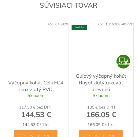
SÚVISIACI TOVAR
Kód:
045829
Kód:
1015308-40PVD
Novinka
Z
ZADARMO
A
Guľový výčapný kohút
D
Výčapný kohút Celli FC4
Royal zlatý rukoväť
A
inox zlatý PVD
drevená
R
Skladom
Skladom
M
117,50 € bez DPH
135 € bez DPH
O
144,53 €
166,05 €
Jednotková
Jednotková
144,53 € / 1 ks
166,05 € / 1 ks
cena:
cena: