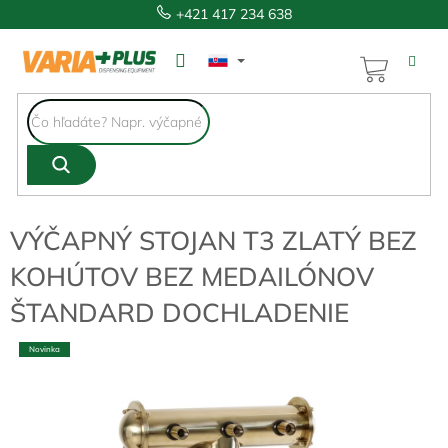
Prejsť
+421 417 234 638
na
obsah
NÁKUP
KOŠÍK
VÝČAPNÝ STOJAN T3 ZLATÝ BEZ
KOHÚTOV BEZ MEDAILÓNOV
ŠTANDARD DOCHLADENIE
Novinka