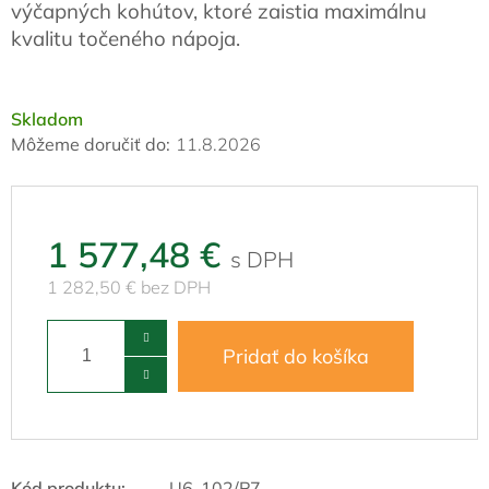
výčapných kohútov, ktoré zaistia maximálnu
kvalitu točeného nápoja.
Skladom
Môžeme doručiť do:
11.8.2026
1 577,48 €
1 282,50 € bez DPH
Pridať do košíka
Kód produktu:
U6-102/P7