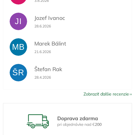
3.8.2026
Jozef Ivanoc
JI
Hodnotenie obchodu je 5 z 5 hviezdičiek.
28.6.2026
Marek Bálint
MB
Hodnotenie obchodu je 5 z 5 hviezdičiek.
21.6.2026
Štefan Rak
ŠR
Hodnotenie obchodu je 5 z 5 hviezdičiek.
28.4.2026
Zobraziť ďalšie recenzie