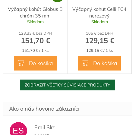
A
Výčapný kohút Globus B
Výčapný kohút Celli FC4
D
chróm 35 mm
nerezový
A
Skladom
Skladom
R
123,33 € bez DPH
105 € bez DPH
M
151,70 €
129,15 €
O
Jednotková
Jednotková
151,70 € / 1 ks
129,15 € / 1 ks
cena:
cena:
Do košíka
Do košíka
ZOBRAZIŤ VŠETKY SÚVISIACE PRODUKTY
Emil Slíž
ES
Hodnotenie obchodu je 5 z 5 hviezdičiek.