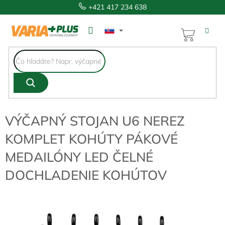
Prejsť
+421 417 234 638
na
obsah
NÁKUP
KOŠÍK
VÝČAPNÝ STOJAN U6 NEREZ
KOMPLET KOHÚTY PÁKOVÉ
MEDAILÓNY LED ČELNÉ
DOCHLADENIE KOHÚTOV