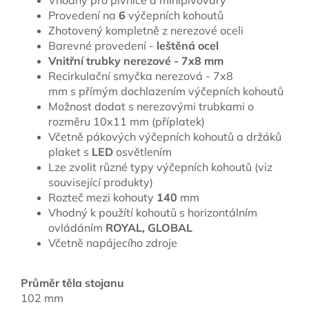
Provedení na
6
výčepních kohoutů
Zhotovený kompletně z nerezové oceli
Barevné provedení -
leštěná ocel
Vnitřní trubky nerezové - 7x8 mm
Recirkulační smyčka nerezová - 7x8
mm s přímým dochlazením výčepních kohoutů
Možnost dodat s nerezovými trubkami o
rozměru 10x11 mm (příplatek)
Včetně pákových výčepních kohoutů a držáků
plaket s
LED
osvětlením
Lze zvolit různé typy výčepních kohoutů (viz
související produkty)
Rozteč mezi kohouty
140
mm
Vhodný k použítí kohoutů s horizontálním
ovládáním
ROYAL, GLOBAL
Včetně napájecího zdroje
Průměr těla stojanu
102 mm