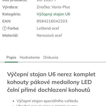
Výrobca:
Značka:
Varia-Plus
Kategória
:
Výčapný stojan U6
EAN
:
8594216042203
Farba
:
Leštená oceľ
?
Materiál
:
Nerezová oceľ
Popis
Hodnotenie
Diskusia
Výčepní stojan U6 nerez komplet
kohouty pákové medailony LED
čelní přímé dochlazení kohoutů
Výčepní stojan speciálního vzhledu
Vhodný pro pivnice a minipivovary