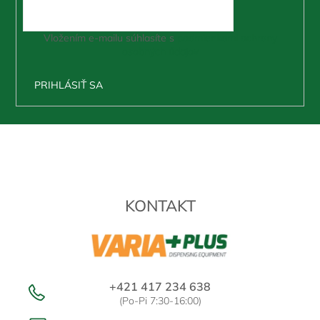
Vložením e-mailu súhlasíte s
podmienkami ochrany
osobných údajov
PRIHLÁSIŤ SA
Z
á
p
ä
t
KONTAKT
i
e
+421 417 234 638
(Po-Pi 7:30-16:00)