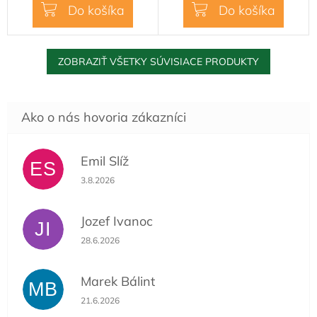
Do košíka
Do košíka
ZOBRAZIŤ VŠETKY SÚVISIACE PRODUKTY
Emil Slíž
ES
Hodnotenie obchodu je 5 z 5 hviezdičiek.
3.8.2026
Jozef Ivanoc
JI
Hodnotenie obchodu je 5 z 5 hviezdičiek.
28.6.2026
Marek Bálint
MB
Hodnotenie obchodu je 5 z 5 hviezdičiek.
21.6.2026