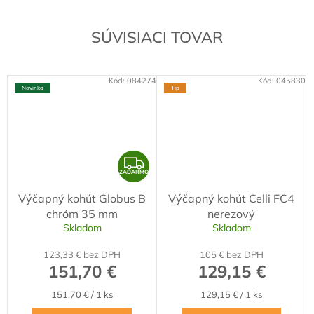
SÚVISIACI TOVAR
Kód:
084274
Kód:
045830
Novinka
Tip
Z
ZADARMO
A
Výčapný kohút Globus B
Výčapný kohút Celli FC4
D
chróm 35 mm
nerezový
A
Skladom
Skladom
R
123,33 € bez DPH
105 € bez DPH
M
151,70 €
129,15 €
O
Jednotková
Jednotková
151,70 € / 1 ks
129,15 € / 1 ks
cena:
cena: