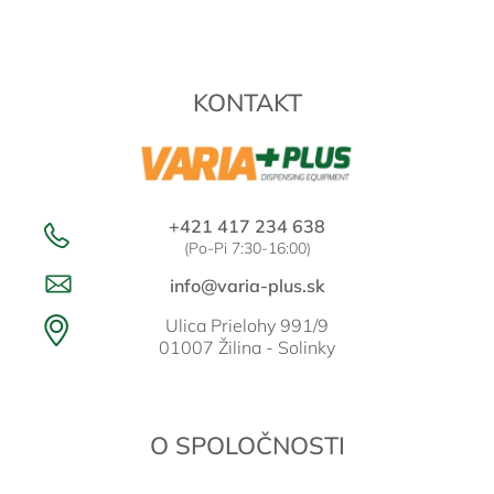
á
p
ä
t
KONTAKT
i
e
+421 417 234 638
(Po-Pi 7:30-16:00)
info@varia-plus.sk
Ulica Prielohy 991/9
01007 Žilina - Solinky
O SPOLOČNOSTI