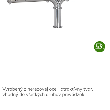
Z
ZADARMO
A
D
A
R
M
O
Vyrobený z nerezovej oceli, atraktívny tvar,
vhodný do všetkých druhov prevádzok.