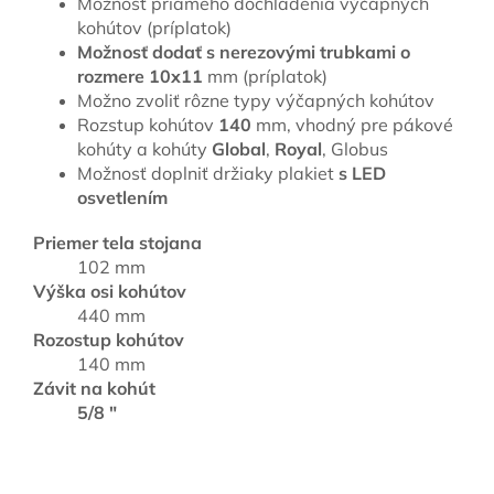
Možnosť priameho dochladenia výčapných
kohútov
(príplatok)
Možnosť dodať s nerezovými trubkami o
rozmere 10x11
mm (príplatok)
Možno zvoliť rôzne typy výčapných kohútov
Rozstup kohútov
140
mm, vhodný pre pákové
kohúty a kohúty
Global
,
Royal
, Globus
Možnosť doplniť držiaky plakiet
s LED
osvetlením
Priemer tela stojana
102 mm
Výška osi kohútov
440 mm
Rozostup kohútov
140 mm
Závit na kohút
5/8 "