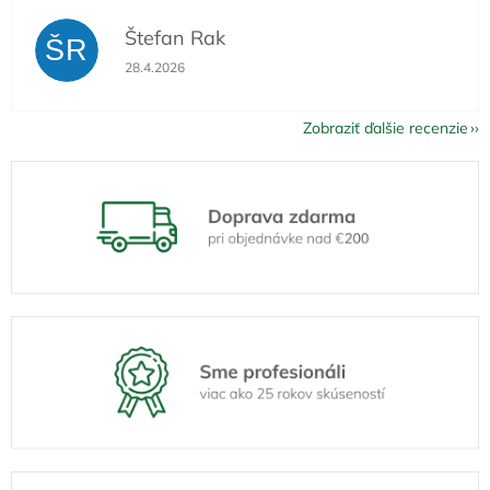
Štefan Rak
ŠR
Hodnotenie obchodu je 5 z 5 hviezdičiek.
28.4.2026
Zobraziť ďalšie recenzie