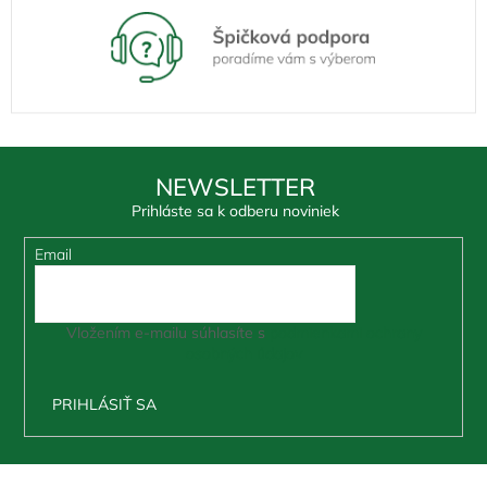
NEWSLETTER
Prihláste sa k odberu noviniek
Email
Vložením e-mailu súhlasíte s
podmienkami ochrany
osobných údajov
PRIHLÁSIŤ SA
Z