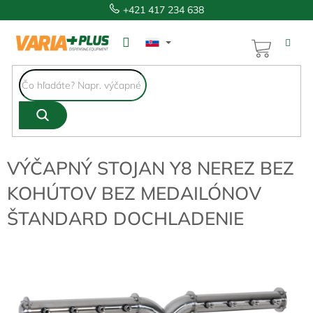
Prejsť
+421 417 234 638
na
obsah
NÁKUP
KOŠÍK
VÝČAPNÝ STOJAN Y8 NEREZ BEZ
KOHÚTOV BEZ MEDAILÓNOV
ŠTANDARD DOCHLADENIE