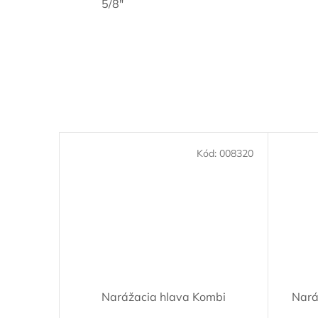
5/8"
Kód:
008320
Narážacia hlava Kombi
Nará