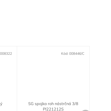
008322
Kód:
008446/C
hý
SG spojka roh nástrčná 3/8
PI221212S