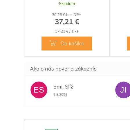
Skladom
30,25 € bez DPH
37,21 €
Jednotková
37,21 € / 1 ks
cena:
Do košíka
Emil Slíž
ES
JI
Hodnotenie obchodu je 5 z 5 hviezdičiek.
3.8.2026