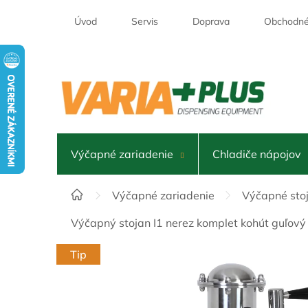
Prejsť
na
Úvod
Servis
Doprava
Obchodné
obsah
Výčapné zariadenie
Chladiče nápojov
Domov
Výčapné zariadenie
Výčapné sto
Výčapný stojan I1 nerez komplet kohút guľový
Tip