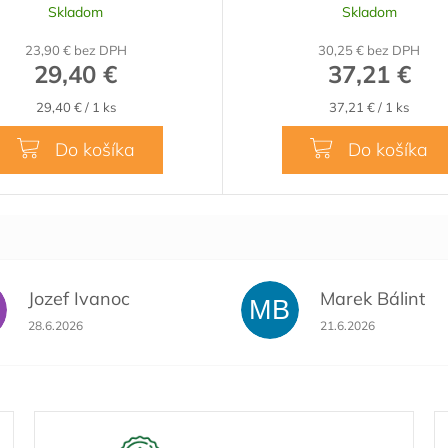
Skladom
Skladom
23,90 € bez DPH
30,25 € bez DPH
29,40 €
37,21 €
Jednotková
Jednotková
29,40 € / 1 ks
37,21 € / 1 ks
cena:
cena:
Do košíka
Do košíka
Jozef Ivanoc
Marek Bálint
MB
Hodnotenie obchodu je 5 z 5 hviezdičiek.
Hodnotenie obchodu 
28.6.2026
21.6.2026