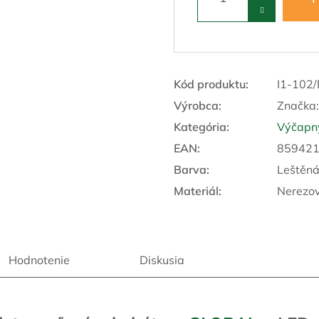
A
R
Kód produktu:
I1-102
Výrobca:
Značka
M
Kategória
:
Výčapný
EAN
:
85942
O
Barva
:
Leštěná
Materiál
:
Nerezov
Hodnotenie
Diskusia