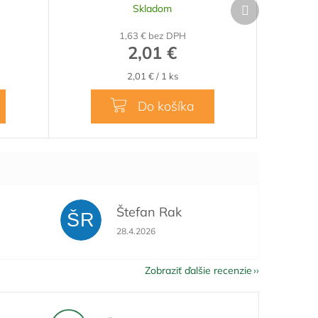
Ďalší
Skladom
produkt
1,63 € bez DPH
2,01 €
Jednotková
2,01 € / 1 ks
cena:
Do košíka
Štefan Rak
ŠR
je 5 z 5 hviezdičiek.
Hodnotenie obchodu je 5 z 5 hviezdičiek.
28.4.2026
Zobraziť ďalšie recenzie