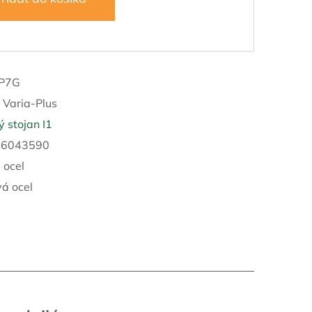
/P7G
:
Varia-Plus
 stojan I1
16043590
 ocel
á ocel