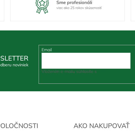
Email
SLETTER
odberu noviniek
Vložením e-mailu súhlasíte s
podmienkami ochra
POLOČNOSTI
AKO NAKUPOVAŤ