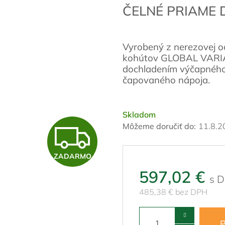
ČELNÉ PRIAME
Vyrobený z nerezovej o
kohútov GLOBAL VARIA 
dochladením výčapného 
čapovaného nápoja.
Skladom
Z
Môžeme doručiť do:
11.8.2
ZADARMO
A
597,02 €
485,38 € bez DPH
D
P