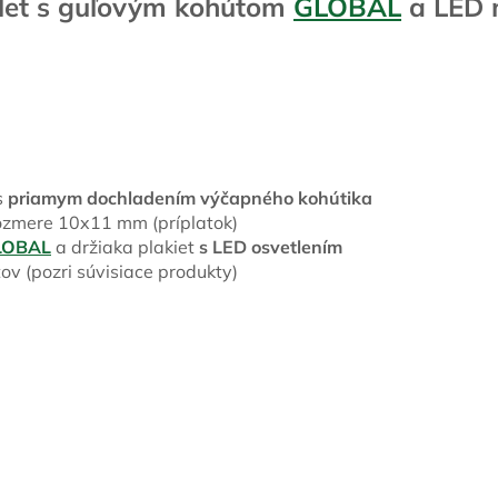
plet s guľovým kohútom
GLOBAL
a LED 
s
priamym dochladením výčapného kohútika
ozmere 10x11 mm (príplatok)
LOBAL
a držiaka plakiet
s LED osvetlením
ov (pozri súvisiace produkty)