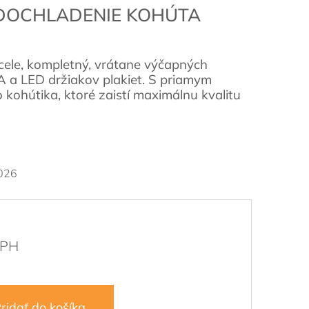
 DOCHLADENIE KOHÚTA
cele, kompletný, vrátane výčapných
a LED držiakov plakiet. S priamym
kohútika, ktoré zaistí maximálnu kvalitu
026
ridať do košíka