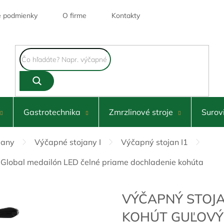
 podmienky
O firme
Kontakty
Gastrotechnika
Zmrzlinové stroje
Surov
jany
Výčapné stojany I
Výčapný stojan I1
 Global medailón LED čelné priame dochladenie kohúta
VÝČAPNÝ STOJA
KOHÚT GUĽOVÝ