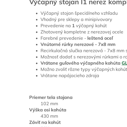
Výčapný stojan I1 nerez kom
Výčapný stojan špeciálneho vzhľadu
Vhodný pre sklepy a minipivovary
Prevedenie na
1
výčapný kohút
Zhotovený kompletne z nerezovej ocele
Farebné prevedenie -
leštená oceľ
Vnútorné rúrky nerezové - 7x8 mm
Recirkulačná slučka nerezová - 7x8 mm 
Možnosť dodať s nerezovými rúrkami o r
Vrátane guľového výčapného kohúta
G
Možno zvoliť rôzne typy výčapných kohút
Vrátane napájacieho zdroja
Priemer tela stojana
102 mm
Výška osi kohúta
430 mm
Záviť na kohút