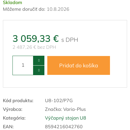
Skladom
Môžeme doručiť do:
10.8.2026
3 059,33 €
2 487,26 € bez DPH
Pridať do košíka
Kód produktu:
U8-102/P7G
Výrobca:
Značka:
Varia-Plus
Kategória
:
Výčapný stojan U8
EAN
:
8594216042760