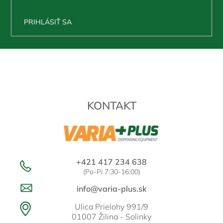
PRIHLÁSIŤ SA
Z
á
p
ä
t
KONTAKT
i
e
+421 417 234 638
(Po-Pi 7:30-16:00)
info@varia-plus.sk
Ulica Prielohy 991/9
01007 Žilina - Solinky