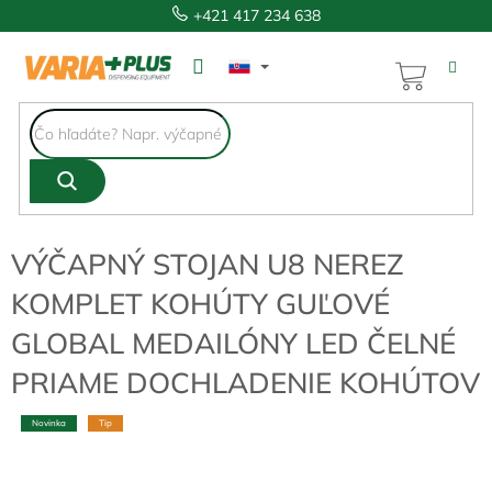
Prejsť
+421 417 234 638
na
obsah
NÁKUP
KOŠÍK
VÝČAPNÝ STOJAN U8 NEREZ
KOMPLET KOHÚTY GUĽOVÉ
GLOBAL MEDAILÓNY LED ČELNÉ
PRIAME DOCHLADENIE KOHÚTOV
Novinka
Tip