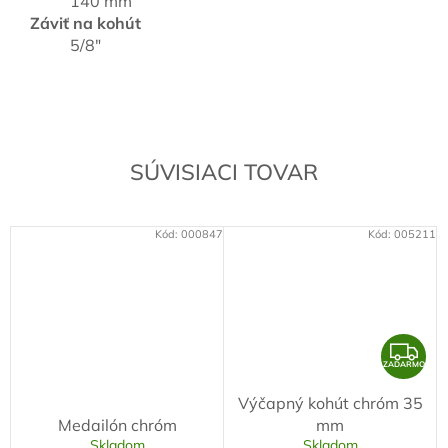
140 mm
Záviť na kohút
5/8"
SÚVISIACI TOVAR
Kód:
000847
Kód:
005211
Z
ZADARMO
A
Výčapný kohút chróm 35
D
Medailón chróm
mm
A
Skladom
Skladom