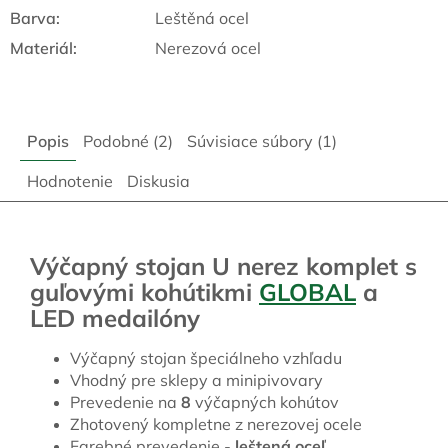
Barva
:
Leštěná ocel
Materiál
:
Nerezová ocel
Popis
Podobné (2)
Súvisiace súbory (1)
Hodnotenie
Diskusia
Výčapný stojan U nerez komplet s
guľovými kohútikmi
GLOBAL
a
LED medailóny
Výčapný stojan špeciálneho vzhľadu
Vhodný pre sklepy a minipivovary
Prevedenie na
8
výčapných kohútov
Zhotovený kompletne z nerezovej ocele
Farebné prevedenie -
leštená oceľ