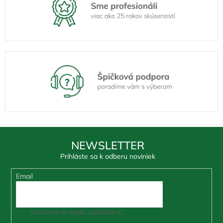
NEWSLETTER
Prihláste sa k odberu noviniek
Email
Vložením e-mailu súhlasíte s
podmienkami ochrany
osobných údajov