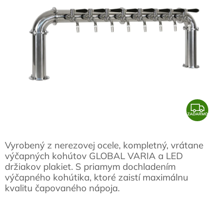
Z
ZADARMO
A
D
Vyrobený z nerezovej ocele, kompletný, vrátane
A
výčapných kohútov GLOBAL VARIA a LED
R
držiakov plakiet. S priamym dochladením
M
výčapného kohútika, ktoré zaistí maximálnu
kvalitu čapovaného nápoja.
O