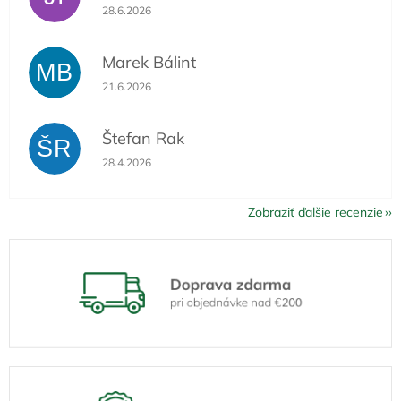
Hodnotenie obchodu je 5 z 5 hviezdičiek.
28.6.2026
Marek Bálint
MB
Hodnotenie obchodu je 5 z 5 hviezdičiek.
21.6.2026
Štefan Rak
ŠR
Hodnotenie obchodu je 5 z 5 hviezdičiek.
28.4.2026
Zobraziť ďalšie recenzie