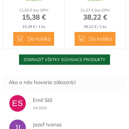
R
12,50 € bez DPH
31,07 € bez DPH
M
15,38 €
38,22 €
O
Jednotková
Jednotková
15,38 € / 1 ks
38,22 € / 1 ks
cena:
cena:
Do košíka
Do košíka
ZOBRAZIŤ VŠETKY SÚVISIACE PRODUKTY
Emil Slíž
ES
Hodnotenie obchodu je 5 z 5 hviezdičiek.
3.8.2026
Jozef Ivanoc
JI