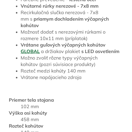
Vnútorné rúrky nerezové - 7x8 mm
Recirkulačná slučka nerezová - 7x8
mm s
priamym dochladením výčapných
kohútov
Možnosť dodať s nerezovými rúrkami o
rozmere 10x11 mm (príplatok)
Vrátane guľových výčapných kohútov
GLOBAL
a držiakov plakiet
s LED osvetlením
Možno zvoliť rôzne typy výčapných
kohútov (pozri súvisiace produkty)
Rozteč medzi kohúty 140 mm
Vrátane napájacieho zdroja
Priemer tela stojana
102 mm
Výška osi kohúty
458 mm
Rozteč kohútov