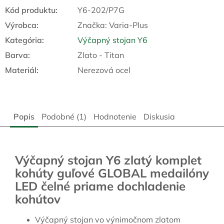
Kód produktu:
Y6-202/P7G
Výrobca:
Značka:
Varia-Plus
Kategória
:
Výčapný stojan Y6
Barva
:
Zlato - Titan
Materiál
:
Nerezová ocel
Popis
Podobné (1)
Hodnotenie
Diskusia
Výčapný stojan Y6 zlatý komplet
kohúty guľové GLOBAL medailóny
LED čelné priame dochladenie
kohútov
Výčapný stojan vo výnimočnom zlatom