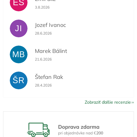
ES
Hodnotenie obchodu je 5 z 5 hviezdičiek.
3.8.2026
Jozef Ivanoc
JI
Hodnotenie obchodu je 5 z 5 hviezdičiek.
28.6.2026
Marek Bálint
MB
Hodnotenie obchodu je 5 z 5 hviezdičiek.
21.6.2026
Štefan Rak
ŠR
Hodnotenie obchodu je 5 z 5 hviezdičiek.
28.4.2026
Zobraziť ďalšie recenzie