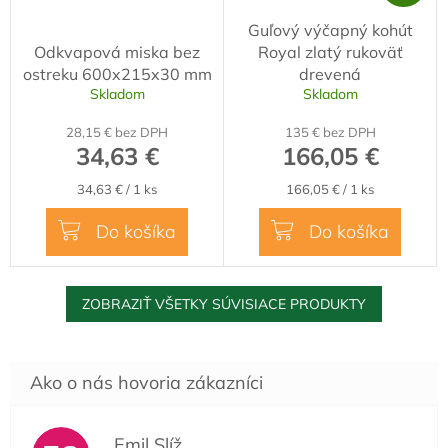
A
Guľový výčapný kohút
D
Odkvapová miska bez
Royal zlatý rukoväť
A
ostreku 600x215x30 mm
drevená
R
Skladom
Skladom
M
28,15 € bez DPH
135 € bez DPH
O
34,63 €
166,05 €
Jednotková
Jednotková
34,63 € / 1 ks
166,05 € / 1 ks
cena:
cena:
Do košíka
Do košíka
ZOBRAZIŤ VŠETKY SÚVISIACE PRODUKTY
Emil Slíž