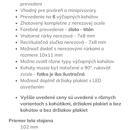
prevedení
Vhodný pre piváreň a minipivovary
Prevedenie na
6
výčapných kohútov
Zhotovený kompletne z nerezovej ocele
Farebné prevedenie -
zlato - titán
Vnútorné rúrky nerezové - 7x8 mm
Recirkulačná slučka nerezová - 7x8 mm
Možnosť dodať s nerezovými rúrkami o
rozmere 10x11 mm
Možno zvoliť rôzne typy výčapných kohútov
Kohúty musia byť natočené o 90°, rukoväť
zvisle -
fotka je iba ilustračná
Možnosť doplniť držiaky plakiet s LED
osvetlením
Vyššie uvedené ceny sú uvedené v rôznych
variantoch s kohútikmi, držiakmi plakiet a bez
kohútov a bez držiakov plakiet
Priemer tela stojana
102 mm