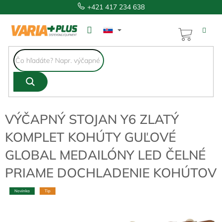
Prejsť
+421 417 234 638
na
obsah
NÁKUP
KOŠÍK
VÝČAPNÝ STOJAN Y6 ZLATÝ
KOMPLET KOHÚTY GUĽOVÉ
GLOBAL MEDAILÓNY LED ČELNÉ
PRIAME DOCHLADENIE KOHÚTOV
Novinka
Tip