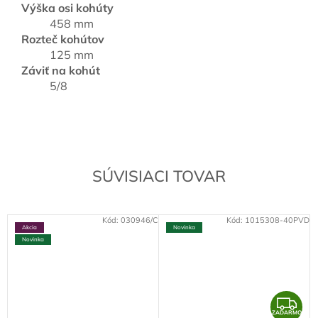
Výška osi kohúty
458 mm
Rozteč kohútov
125 mm
Záviť na kohút
5/8
SÚVISIACI TOVAR
Kód:
030946/C
Kód:
1015308-40PVD
Akcia
Novinka
Novinka
Z
ZADARMO