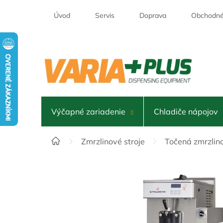
Prejsť
na
Úvod
Servis
Doprava
Obchodné
obsah
Výčapné zariadenie
Chladiče nápojov
Domov
Zmrzlinové stroje
Točená zmrzlin