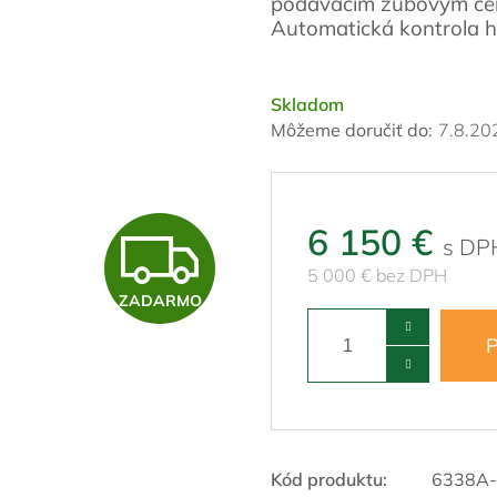
podávacím zubovým čer
Automatická kontrola h
Skladom
Môžeme doručiť do:
7.8.20
Z
6 150 €
5 000 € bez DPH
ZADARMO
A
P
D
A
Kód produktu:
6338A