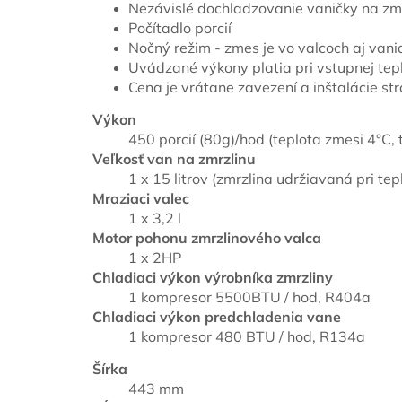
Nezávislé dochladzovanie vaničky na z
Počítadlo porcií
Nočný režim - zmes je vo valcoch aj vani
Uvádzané výkony platia pri vstupnej tepl
Cena je vrátane zavezení a inštalácie st
Výkon
450 porcií (80g)/hod (teplota zmesi 4°C, 
Veľkosť van na zmrzlinu
1 x 15 litrov (zmrzlina udržiavaná pri tep
Mraziaci valec
1 x 3,2 l
Motor pohonu zmrzlinového valca
1 x 2HP
Chladiaci výkon výrobníka zmrzliny
1 kompresor 5500BTU / hod, R404a
Chladiaci výkon predchladenia vane
1 kompresor 480 BTU / hod, R134a
Šírka
443 mm