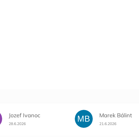
Jozef Ivanoc
Marek Bálint
MB
Hodnotenie obchodu je 5 z 5 hviezdičiek.
Hodnotenie obchodu 
28.6.2026
21.6.2026