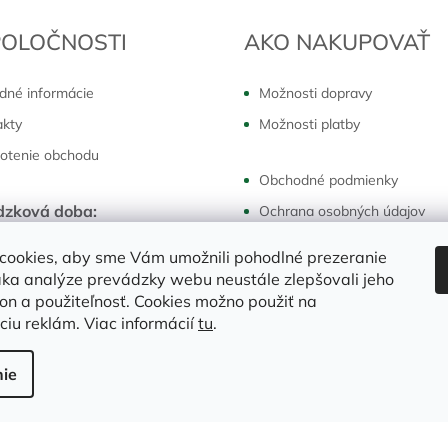
POLOČNOSTI
AKO NAKUPOVAŤ
dné informácie
Možnosti dopravy
akty
Možnosti platby
otenie obchodu
Obchodné podmienky
dzková doba:
Ochrana osobných údajov
k - piatok:
7:30 - 16:00 hod
Reklamácie a vrátenie
cookies, aby sme Vám umožnili pohodlné prezeranie
ka analýze prevádzky webu neustále zlepšovali jeho
kon a použiteľnosť. Cookies možno použiť na
ciu reklám. Viac informácií
tu
.
ie