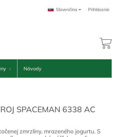
Slovenčina
Prihlásenie
NÁKUPNÝ
KOŠÍK
iny
Návody
ROJ SPACEMAN 6338 AC
točenej zmrzliny, mrazeného jogurtu. S