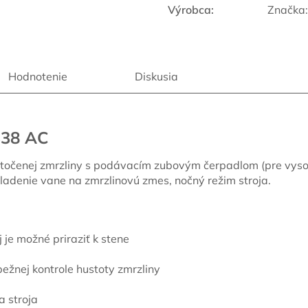
Výrobca:
Značka
R
M
Hodnotenie
Diskusia
O
338 AC
 točenej zmrzliny s podávacím zubovým čerpadlom (pre vysok
ladenie vane na zmrzlinovú zmes, nočný režim stroja.
a
je možné priraziť k stene
ebežnej kontrole hustoty zmrzliny
a stroja