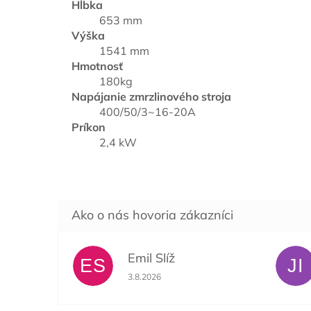
Hĺbka
653 mm
Výška
1541 mm
Hmotnosť
180kg
Napájanie zmrzlinového stroja
400/50/3~16-20A
Príkon
2,4 kW
Emil Slíž
ES
JI
Hodnotenie obchodu je 5 z 5 hviezdičiek.
3.8.2026