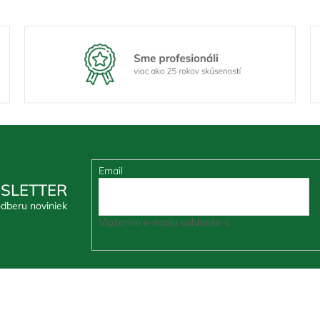
Email
SLETTER
odberu noviniek
Vložením e-mailu súhlasíte s
podmienkami ochra