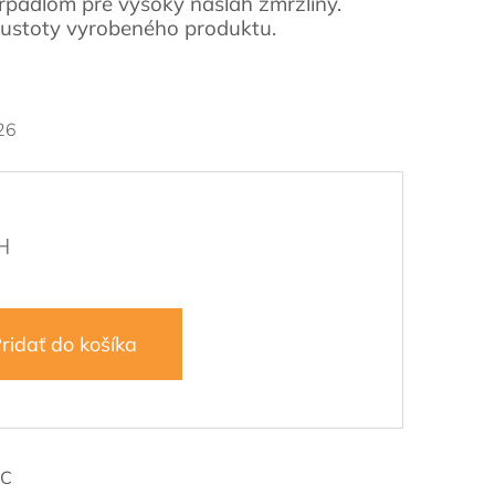
padlom pre vysoký nášľah zmrzliny.
ustoty vyrobeného produktu.
26
ridať do košíka
-C