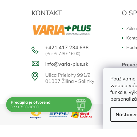
ä
t
KONTAKT
O S
i
e
Zákla
Kont
+421 417 234 638
Hodn
(Po-Pi 7:30-16:00)
info@varia-plus.sk
Prevá
Pondělo
Ulica Prielohy 991/9
Používame 
01007 Žilina - Solinky
webu a vďa
funkcie, vý
personalizá
Predajňa je otvorená
Navštívte nás osobne
Dnes 7:30-16:00
Skryť
Čas
Pauza
Nastaven
Po
7:30 - 16:00
-
Ut
7:30 - 16:00
-
St
7:30 - 16:00
-