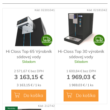
n
i
V
Kód:
02201041
Kód:
02181042
e
ý
p
p
r
i
o
s
d
p
Z
Z
u
r
ZADARMO
ZADARMO
k
A
A
o
t
Hi Class Top 65 Výrobník
Hi-Class Top 30 výrobník
D
D
d
o
sódovej vody
sódovej vody
A
A
u
v
Skladom
Skladom
k
R
R
t
2 571,67 € bez DPH
1 600,84 € bez DPH
M
M
o
3 163,15 €
1 969,03 €
O
O
v
Jednotková
Jednotková
3 163,15 € / 1 ks
1 969,03 € / 1 ks
cena:
cena:
Do košíka
Do košíka
Kód:
212742
Novinka