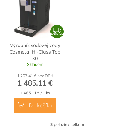
Z
ZADARMO
A
Výrobník sódovej vody
D
Cosmetal Hi-Class Top
A
30
R
Skladom
M
1 207,41 € bez DPH
O
1 485,11 €
Jednotková
1 485,11 € / 1 ks
cena:
Do košíka
3
položiek celkom
O
v