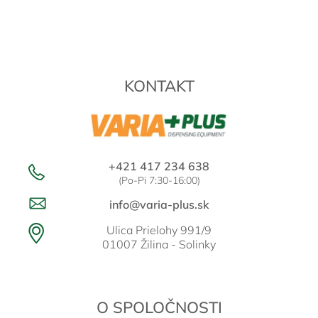
l
Z
á
á
d
p
a
ä
c
t
i
KONTAKT
i
e
e
p
r
v
k
y
+421 417 234 638
v
(Po-Pi 7:30-16:00)
ý
p
info@varia-plus.sk
i
s
Ulica Prielohy 991/9
u
01007 Žilina - Solinky
O SPOLOČNOSTI