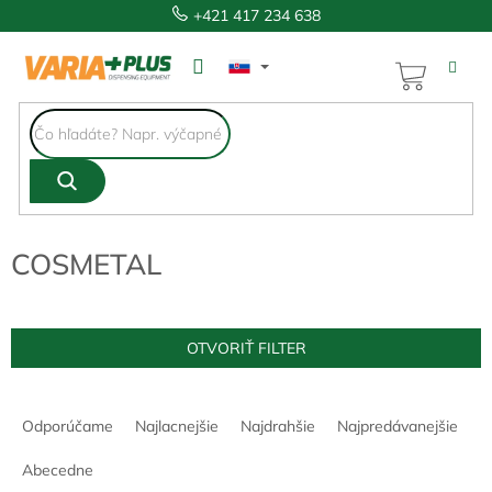
Prejsť
+421 417 234 638
na
obsah
NÁKUP
KOŠÍK
COSMETAL
OTVORIŤ FILTER
R
a
Odporúčame
Najlacnejšie
Najdrahšie
Najpredávanejšie
d
e
Abecedne