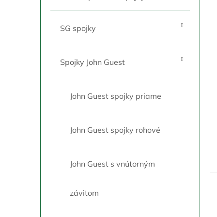
r
s
o
p
d
r
SG spojky
u
o
k
d
t
u
Spojky John Guest
o
k
v
t
o
John Guest spojky priame
v
John Guest spojky rohové
John Guest s vnútorným
závitom