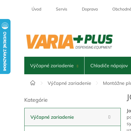
Prejsť
na
Úvod
Servis
Doprava
Obchodné
obsah
Výčapné zariadenie
Chladiče nápojov
Domov
Výčapné zariadenie
Montážne pl
B
Kategórie
Preskočiť
o
kategórie
č
J
n
Výčapné zariadenie
p
ý
s
p
u