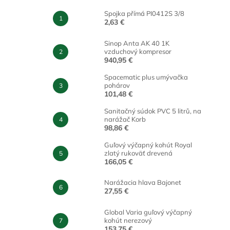
Spojka přímá PI0412S 3/8
2,63 €
Sinop Anta AK 40 1K
vzduchový kompresor
940,95 €
Spacematic plus umývačka
pohárov
101,48 €
Sanitačný súdok PVC 5 litrů, na
narážač Korb
98,86 €
Guľový výčapný kohút Royal
zlatý rukoväť drevená
166,05 €
Narážacia hlava Bajonet
27,55 €
Global Varia guľový výčapný
kohút nerezový
153,75 €