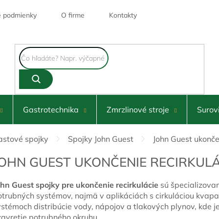
 podmienky
O firme
Kontakty
Gastrotechnika
Zmrzlinové stroje
Surov
astové spojky
Spojky John Guest
John Guest ukončen
JOHN GUEST UKONČENIE RECIRKULÁ
ohn Guest spojky pre ukončenie recirkulácie
sú špecializova
otrubných systémov, najmä v aplikáciách s cirkuláciou kvapa
ystémoch distribúcie vody, nápojov a tlakových plynov, kde 
zavretie potrubného okruhu.