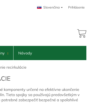
Slovenčina
Prihlásenie
NÁKUPNÝ
KOŠÍK
iny
Návody
ie recirkulácie
CIE
né komponenty určené na efektívne ukončenie
lín. Tieto spojky sa používajú predovšetkým v
je potrebné zabezpečiť bezpečné a spoľahlivé