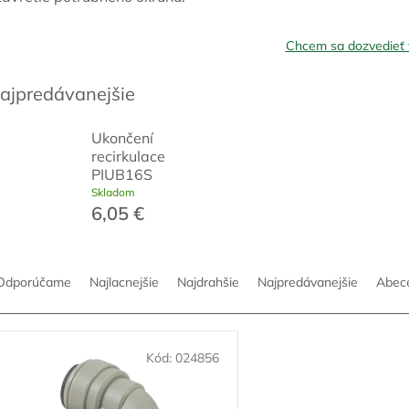
Chcem sa dozvedieť 
ajpredávanejšie
Ukončení
recirkulace
PIUB16S
Skladom
6,05 €
Odporúčame
Najlacnejšie
Najdrahšie
Najpredávanejšie
Abec
Kód:
024856