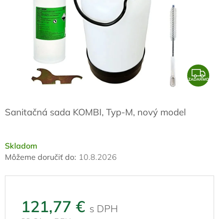
Z
ZADARMO
A
D
Sanitačná sada KOMBI, Typ-M, nový model
A
R
M
Skladom
O
Môžeme doručiť do:
10.8.2026
121,77 €