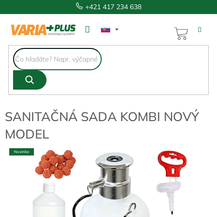
Prejsť
+421 417 234 638
na
obsah
NÁKUP
KOŠÍK
SANITAČNÁ SADA KOMBI NOVÝ
MODEL
Novinka