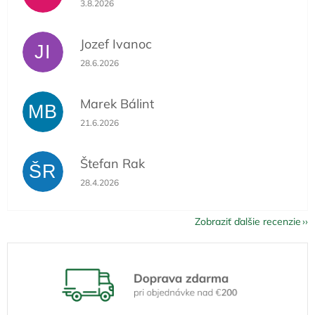
3.8.2026
Jozef Ivanoc
JI
Hodnotenie obchodu je 5 z 5 hviezdičiek.
28.6.2026
Marek Bálint
MB
Hodnotenie obchodu je 5 z 5 hviezdičiek.
21.6.2026
Štefan Rak
ŠR
Hodnotenie obchodu je 5 z 5 hviezdičiek.
28.4.2026
Zobraziť ďalšie recenzie