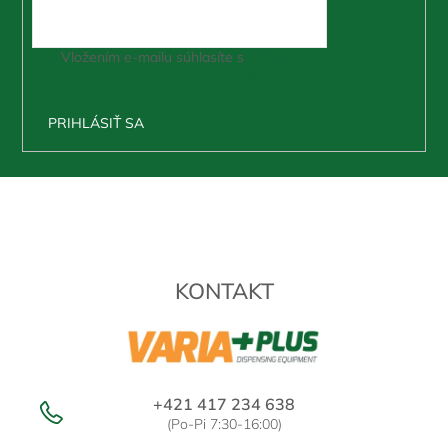
Vložením e-mailu súhlasíte s
podmienkami ochrany
osobných údajov
PRIHLÁSIŤ SA
Z
á
p
ä
t
KONTAKT
i
e
+421 417 234 638
(Po-Pi 7:30-16:00)