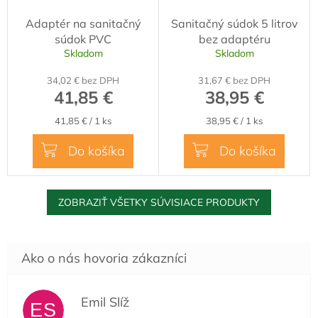
Adaptér na sanitačný
Sanitačný súdok 5 litrov
súdok PVC
bez adaptéru
Skladom
Skladom
34,02 € bez DPH
31,67 € bez DPH
41,85 €
38,95 €
Jednotková
Jednotková
41,85 € / 1 ks
38,95 € / 1 ks
cena:
cena:
Do košíka
Do košíka
ZOBRAZIŤ VŠETKY SÚVISIACE PRODUKTY
Emil Slíž
ES
Hodnotenie obchodu je 5 z 5 hviezdičiek.