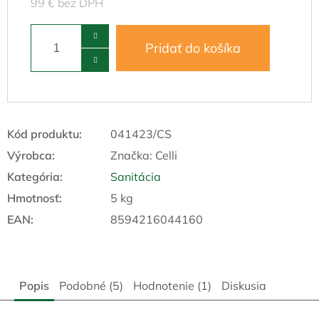
99 € bez DPH
Pridať do košíka
Kód produktu:
041423/CS
Výrobca:
Značka:
Celli
Kategória
:
Sanitácia
Hmotnosť
:
5 kg
EAN
:
8594216044160
Popis
Podobné (5)
Hodnotenie (1)
Diskusia